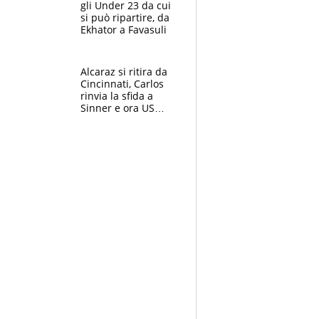
gli Under 23 da cui
si può ripartire, da
Ekhator a Favasuli
Alcaraz si ritira da
Cincinnati, Carlos
rinvia la sfida a
Sinner e ora US
Open di nuovo a
rischio