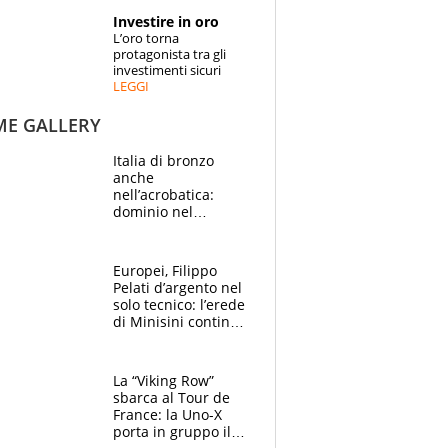
STORIE
Investire in oro
L’oro torna
SPECIALI
protagonista tra gli
investimenti sicuri
LEGGI
ESPERTI
ME GALLERY
CONTATTI
Italia di bronzo
anche
nell’acrobatica:
dominio nel
medagliere, ora
tocca a Ceccon, Curti
e compagni
Europei, Filippo
continuare
Pelati d’argento nel
solo tecnico: l’erede
di Minisini continua
a stupire, Los
Angeles è già nel
mirino
La “Viking Row”
sbarca al Tour de
France: la Uno-X
porta in gruppo il