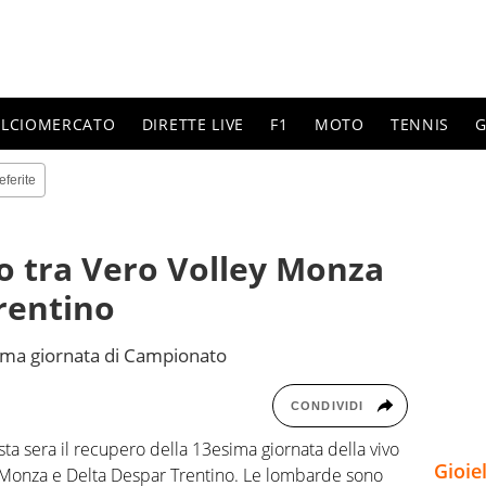
ALCIOMERCATO
DIRETTE LIVE
F1
MOTO
TENNIS
G
eferite
ro tra Vero Volley Monza
rentino
sima giornata di Campionato
CONDIVIDI
sta sera il recupero della 13esima giornata della vivo
Gioie
 Monza e Delta Despar Trentino. Le lombarde sono