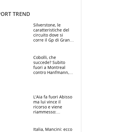
ORT TREND
Silverstone, le
caratteristiche del
circuito dove si
corre il Gp di Gran
Bretagna del
Motomondiale
Cobolli, che
succede? Subito
fuori a Montreal
contro Hanfmann,
per Flavio è tutta
colpa della tosse
L'Aia fa fuori Abisso
ma lui vince il
ricorso e viene
riammesso:
continua momento
nero per gli arbitri
Italia, Mancini: ecco