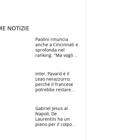
ME NOTIZIE
Paolini rinuncia
anche a Cincinnati e
sprofonda nel
ranking. "Ma voglio
essere al 100% allo
US Open"
Inter, Pavard è il
Leao nerazzurro:
perché il francese
potrebbe restare
alla corte di Chivu
Gabriel Jesus al
Napoli, De
Laurentiis ha un
piano per il colpo
Champions: vendere
Lukaku, Lang e