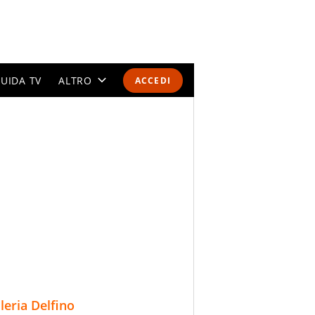
UIDA TV
ALTRO
ACCEDI
CALENDARI E CLASSIFICHE
ALTRI SPORT
MONDIALI 2026
OLIMPIADI
GOSSIP
LIFESTYLE
lleria Delfino