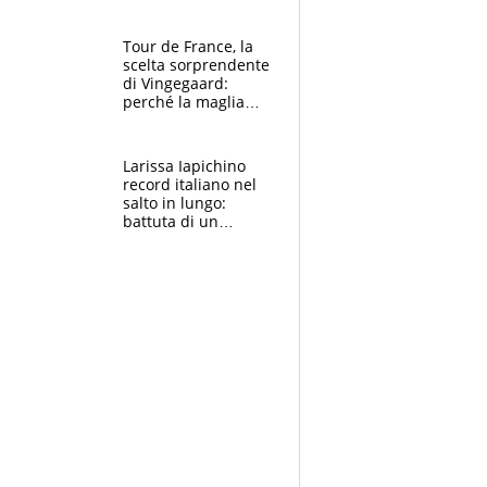
rito della Norvegia
di Haaland e
compagni
Tour de France, la
scelta sorprendente
di Vingegaard:
perché la maglia
gialla indossa la
mascherina, il
rischio da evitare
Larissa Iapichino
record italiano nel
salto in lungo:
battuta di un
centimetro mamma
Fiona May