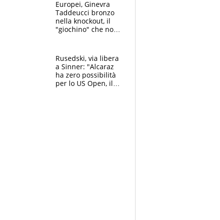
Lucca
Europei, Ginevra
Taddeucci bronzo
nella knockout, il
"giochino" che non
le piace: "La Senna?
Oggi era pulita"
Rusedski, via libera
a Sinner: "Alcaraz
ha zero possibilità
per lo US Open, il
2026 forse è gà
finito per lui"