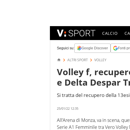
CALCIO
C
Seguici su:
Google Discover
Fonti pr
ALTRI SPORT
VOLLEY
Volley f, recupe
e Delta Despar T
Si tratta del recupero della 13e
25/01/22 12:35
All’Arena di Monza, va in scena, que
Serie A1 Femminile tra Vero Volley