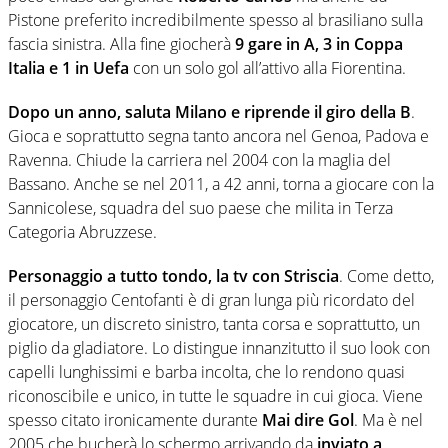
Pistone preferito incredibilmente spesso al brasiliano sulla
fascia sinistra. Alla fine giocherà
9 gare in A, 3 in Coppa
Italia e 1 in Uefa
con un solo gol all’attivo alla Fiorentina.
Dopo un anno, saluta Milano e riprende il giro della B
.
Gioca e soprattutto segna tanto ancora nel Genoa, Padova e
Ravenna. Chiude la carriera nel 2004 con la maglia del
Bassano. Anche se nel 2011, a 42 anni, torna a giocare con la
Sannicolese, squadra del suo paese che milita in Terza
Categoria Abruzzese.
Personaggio a tutto tondo, la tv con Striscia
. Come detto,
il personaggio Centofanti è di gran lunga più ricordato del
giocatore, un discreto sinistro, tanta corsa e soprattutto, un
piglio da gladiatore. Lo distingue innanzitutto il suo look con
capelli lunghissimi e barba incolta, che lo rendono quasi
riconoscibile e unico, in tutte le squadre in cui gioca. Viene
spesso citato ironicamente durante
Mai dire Gol
. Ma è nel
2005 che bucherà lo schermo arrivando da
inviato a