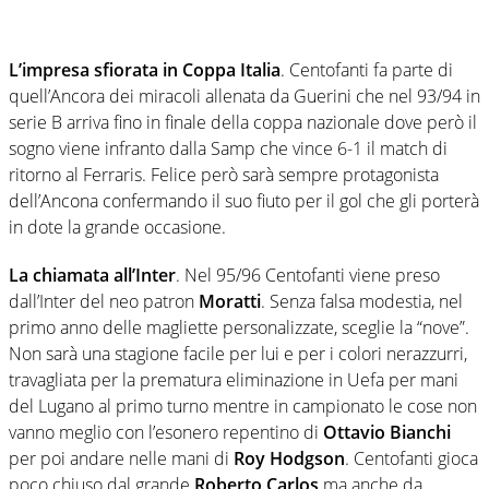
L’impresa sfiorata in Coppa Italia
. Centofanti fa parte di
quell’Ancora dei miracoli allenata da Guerini che nel 93/94 in
serie B arriva fino in finale della coppa nazionale dove però il
sogno viene infranto dalla Samp che vince 6-1 il match di
ritorno al Ferraris. Felice però sarà sempre protagonista
dell’Ancona confermando il suo fiuto per il gol che gli porterà
in dote la grande occasione.
La chiamata all’Inter
. Nel 95/96 Centofanti viene preso
dall’Inter del neo patron
Moratti
. Senza falsa modestia, nel
primo anno delle magliette personalizzate, sceglie la “nove”.
Non sarà una stagione facile per lui e per i colori nerazzurri,
travagliata per la prematura eliminazione in Uefa per mani
del Lugano al primo turno mentre in campionato le cose non
vanno meglio con l’esonero repentino di
Ottavio Bianchi
per poi andare nelle mani di
Roy Hodgson
. Centofanti gioca
poco chiuso dal grande
Roberto Carlos
ma anche da