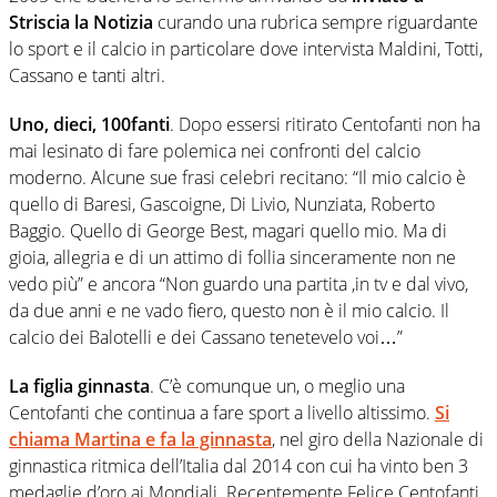
Striscia la Notizia
curando una rubrica sempre riguardante
lo sport e il calcio in particolare dove intervista Maldini, Totti,
Cassano e tanti altri.
Uno, dieci, 100fanti
. Dopo essersi ritirato Centofanti non ha
mai lesinato di fare polemica nei confronti del calcio
moderno. Alcune sue frasi celebri recitano: “Il mio calcio è
quello di Baresi, Gascoigne, Di Livio, Nunziata, Roberto
Baggio. Quello di George Best, magari quello mio. Ma di
gioia, allegria e di un attimo di follia sinceramente non ne
vedo più” e ancora “Non guardo una partita ,in tv e dal vivo,
da due anni e ne vado fiero, questo non è il mio calcio. Il
calcio dei Balotelli e dei Cassano tenetevelo voi…”
La figlia ginnasta
. C’è comunque un, o meglio una
Centofanti che continua a fare sport a livello altissimo.
Si
chiama Martina e fa la ginnasta
, nel giro della Nazionale di
ginnastica ritmica dell’Italia dal 2014 con cui ha vinto ben 3
medaglie d’oro ai Mondiali. Recentemente Felice Centofanti