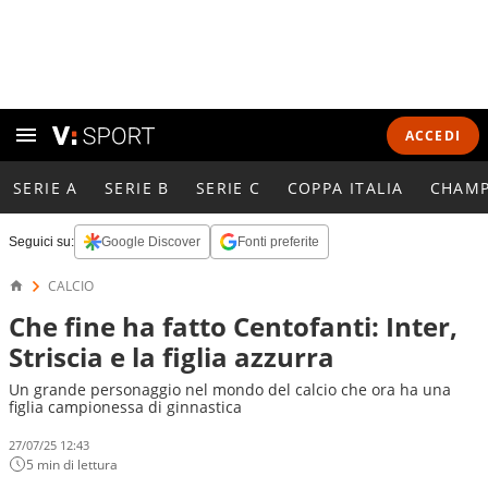
ACCEDI
SERIE A
SERIE B
SERIE C
COPPA ITALIA
CHAMP
Seguici su:
Google Discover
Fonti preferite
CALCIO
Che fine ha fatto Centofanti: Inter,
Striscia e la figlia azzurra
Un grande personaggio nel mondo del calcio che ora ha una
figlia campionessa di ginnastica
27/07/25 12:43
5 min di lettura