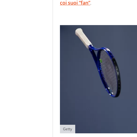
coi suoi “fan”
.
Getty