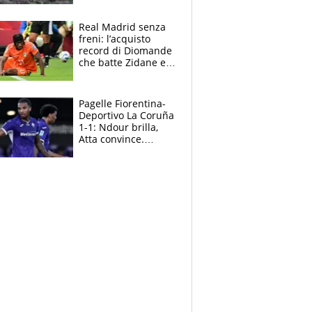
cosa succede
adesso
Real Madrid senza
freni: l’acquisto
record di Diomande
che batte Zidane e
Ronaldo. Vinicius
rinnova: le cifre
Pagelle Fiorentina-
Deportivo La Coruña
1-1: Ndour brilla,
Atta convince.
Pongracic rovina
tutto nel finale