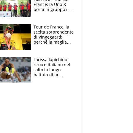
France: la Uno-X
porta in gruppo il
rito della Norvegia
di Haaland e
compagni
Tour de France, la
scelta sorprendente
di Vingegaard:
perché la maglia
gialla indossa la
mascherina, il
rischio da evitare
Larissa Iapichino
record italiano nel
salto in lungo:
battuta di un
centimetro mamma
Fiona May