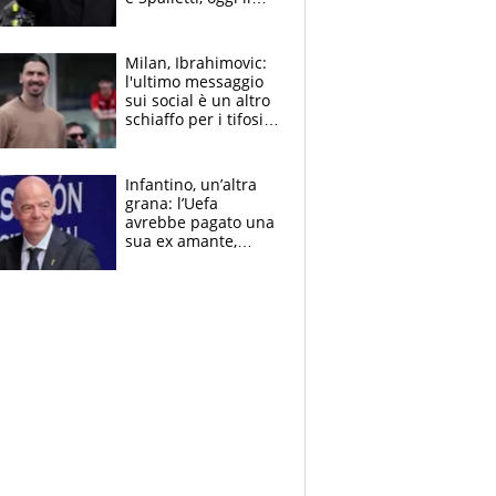
primo antipasto
Milan, Ibrahimovic:
l'ultimo messaggio
sui social è un altro
schiaffo per i tifosi
rossoneri
Infantino, un’altra
grana: l’Uefa
avrebbe pagato una
sua ex amante,
scoppia lo scandalo