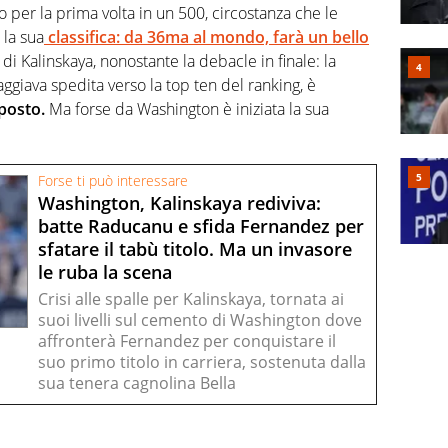
o per la prima volta in un 500, circostanza che le
 la sua
classifica: da 36ma al mondo, farà un bello
i di Kalinskaya, nonostante la debacle in finale: la
ggiava spedita verso la top ten del ranking, è
posto.
Ma forse da Washington è iniziata la sua
Forse ti può interessare
Washington, Kalinskaya rediviva:
batte Raducanu e sfida Fernandez per
sfatare il tabù titolo. Ma un invasore
le ruba la scena
Crisi alle spalle per Kalinskaya, tornata ai
suoi livelli sul cemento di Washington dove
affronterà Fernandez per conquistare il
suo primo titolo in carriera, sostenuta dalla
sua tenera cagnolina Bella