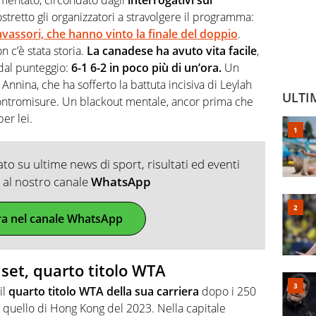
tretto gli organizzatori a stravolgere il programma:
Vavassori, che hanno vinto la finale del doppio
.
n c’è stata storia.
La canadese ha avuto vita facile
,
dal punteggio:
6-1 6-2 in poco più di un’ora.
Un
nina, che ha sofferto la battuta incisiva di Leylah
ULTI
contromisure. Un blackout mentale, ancor prima che
er lei.
o su ultime news di sport, risultati ed eventi
ti al nostro canale
WhatsApp
ra nel canale WhatsApp
set, quarto titolo WTA
il
quarto titolo WTA della sua carriera
dopo i 250
 quello di Hong Kong del 2023. Nella capitale