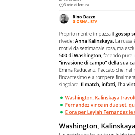
3 min di lettura
Rino Dazzo
GIORNALISTA
Se mai ci fosse modo di traslare
farebbe parte. Non si perde un
Proprio mentre impazza il
gossip s
curve
rivede:
Anna Kalinskaya.
La russa è
motivi da settimanale rosa, ma esc
500 di Washington
, facendo pure i
“invasione di campo” della sua ca
Emma Raducanu. Peccato che, nel ma
l’incantesimo e a rompere finalmente
singolare.
Il match, infatti, l’ha v
Washington, Kalinskaya travolt
Fernandez vince in due set, qu
E ora per Leylah Fernandez le u
Washington, Kalinskaya 
Un match che ha avuto un inizio tor