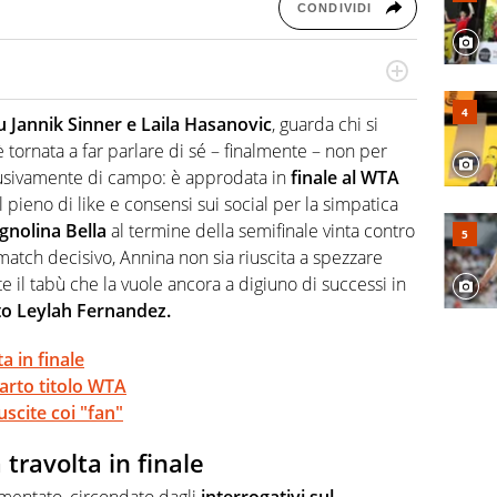
CONDIVIDI
 il glossario del calcio in una nicchia di esperti, lui ne
a svista arbitrale né gli umori social del mondo delle
u Jannik Sinner e Laila Hasanovic
, guarda chi si
 tornata a far parlare di sé – finalmente – non per
lusivamente di campo: è approdata in
finale al WTA
l pieno di like e consensi sui social per la simpatica
gnolina Bella
al termine della semifinale vinta contro
tch decisivo, Annina non sia riuscita a spezzare
 il tabù che la vuole ancora a digiuno di successi in
into Leylah Fernandez.
a in finale
arto titolo WTA
scite coi "fan"
travolta in finale
mentato, circondato dagli
interrogativi sul