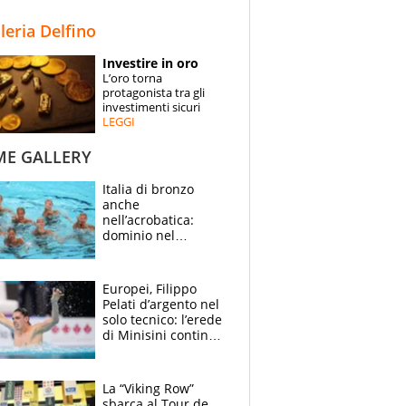
STORIE
lleria Delfino
SPECIALI
Investire in oro
L’oro torna
ESPERTI
protagonista tra gli
investimenti sicuri
LEGGI
CONTATTI
ME GALLERY
Italia di bronzo
anche
nell’acrobatica:
dominio nel
medagliere, ora
tocca a Ceccon, Curti
e compagni
Europei, Filippo
continuare
Pelati d’argento nel
solo tecnico: l’erede
di Minisini continua
a stupire, Los
Angeles è già nel
mirino
La “Viking Row”
sbarca al Tour de