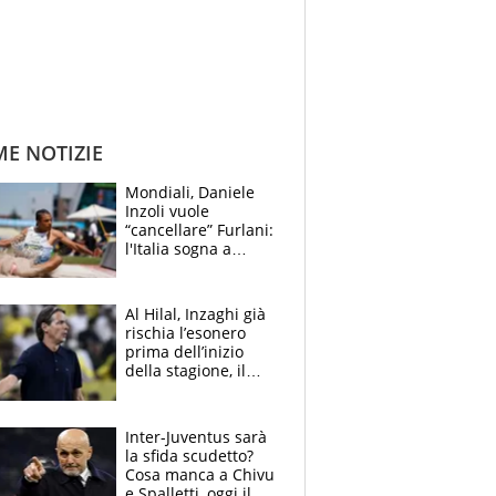
ME NOTIZIE
Mondiali, Daniele
Inzoli vuole
“cancellare” Furlani:
l'Italia sogna a
Eugene. Castellani
da record, Succo in
finale
Al Hilal, Inzaghi già
rischia l’esonero
prima dell’inizio
della stagione, il
retroscena
Inter-Juventus sarà
la sfida scudetto?
Cosa manca a Chivu
e Spalletti, oggi il