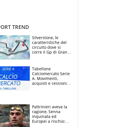
ORT TREND
Silverstone, le
caratteristiche del
circuito dove si
corre il Gp di Gran
Bretagna del
Motomondiale
Tabellone
Calciomercato Serie
A. Movimenti,
acquisti e cessioni:
estate 2026-27
Paltrinieri aveva la
ragione, Senna
inquinata ed
Europei a rischio:
allenamenti fermi,