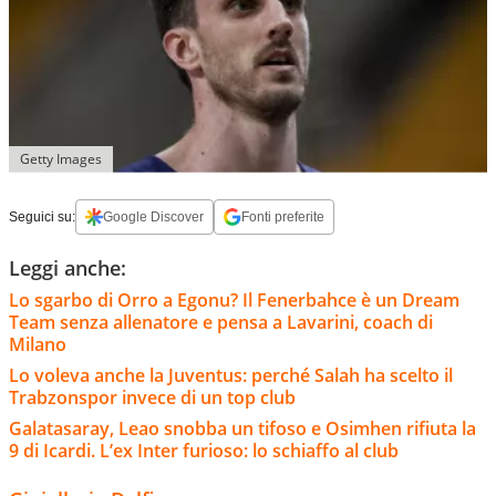
Getty Images
Seguici su:
Google Discover
Fonti preferite
Leggi anche:
Lo sgarbo di Orro a Egonu? Il Fenerbahce è un Dream
Team senza allenatore e pensa a Lavarini, coach di
Milano
Lo voleva anche la Juventus: perché Salah ha scelto il
Trabzonspor invece di un top club
Galatasaray, Leao snobba un tifoso e Osimhen rifiuta la
9 di Icardi. L’ex Inter furioso: lo schiaffo al club