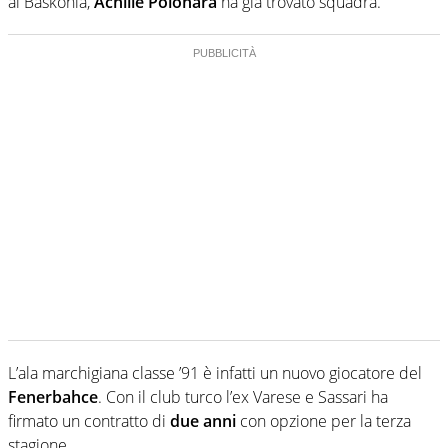
al Baskonia,
Achille Polonara
ha già trovato squadra.
L’ala marchigiana classe ’91 è infatti un nuovo giocatore del
Fenerbahce
. Con il club turco l’ex Varese e Sassari ha
firmato un contratto di
due anni
con opzione per la terza
stagione.