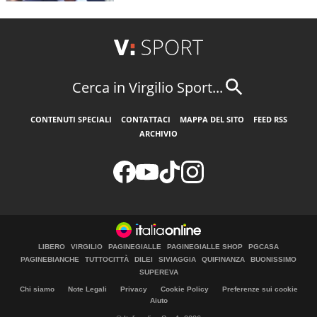
Cerca in Virgilio Sport...
CONTENUTI SPECIALI
CONTATTACI
MAPPA DEL SITO
FEED RSS
ARCHIVIO
LIBERO
VIRGILIO
PAGINEGIALLE
PAGINEGIALLE SHOP
PGCASA
PAGINEBIANCHE
TUTTOCITTÀ
DILEI
SIVIAGGIA
QUIFINANZA
BUONISSIMO
SUPEREVA
Chi siamo
Note Legali
Privacy
Cookie Policy
Preferenze sui cookie
Aiuto