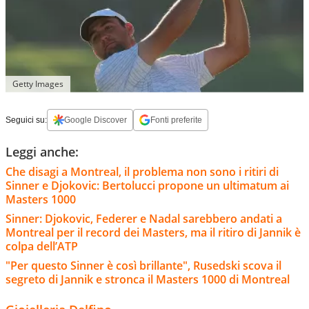
Getty Images
Seguici su:
Google Discover
Fonti preferite
Leggi anche:
Che disagi a Montreal, il problema non sono i ritiri di
Sinner e Djokovic: Bertolucci propone un ultimatum ai
Masters 1000
Sinner: Djokovic, Federer e Nadal sarebbero andati a
Montreal per il record dei Masters, ma il ritiro di Jannik è
colpa dell’ATP
"Per questo Sinner è così brillante", Rusedski scova il
segreto di Jannik e stronca il Masters 1000 di Montreal