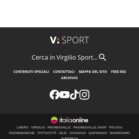
Cerca in Virgilio Sport...
CONTENUTI SPECIALI
CONTATTACI
MAPPA DEL SITO
FEED RSS
ARCHIVIO
LIBERO
VIRGILIO
PAGINEGIALLE
PAGINEGIALLE SHOP
PGCASA
PAGINEBIANCHE
TUTTOCITTÀ
DILEI
SIVIAGGIA
QUIFINANZA
BUONISSIMO
SUPEREVA