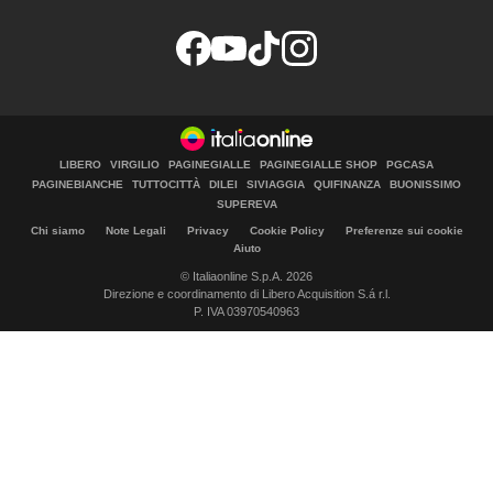
LIBERO
VIRGILIO
PAGINEGIALLE
PAGINEGIALLE SHOP
PGCASA
PAGINEBIANCHE
TUTTOCITTÀ
DILEI
SIVIAGGIA
QUIFINANZA
BUONISSIMO
SUPEREVA
Chi siamo
Note Legali
Privacy
Cookie Policy
Preferenze sui cookie
Aiuto
© Italiaonline S.p.A. 2026
Direzione e coordinamento di Libero Acquisition S.á r.l.
P. IVA 03970540963