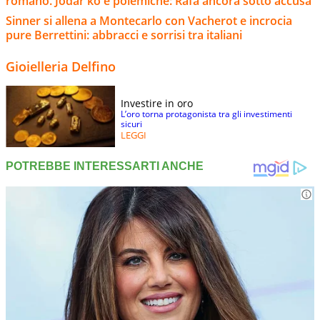
romano. Jodar ko e polemiche: Rafa ancora sotto accusa
Sinner si allena a Montecarlo con Vacherot e incrocia
pure Berrettini: abbracci e sorrisi tra italiani
Gioielleria Delfino
Investire in oro
L’oro torna protagonista tra gli investimenti
sicuri
LEGGI