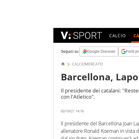
CALCIO
C
Seguici su:
Google Discover
Fonti pr
CALCIOMERCATO
Barcellona, Lap
Il presidente dei catalani: "Reste
con l'Atletico".
02/10/21 14:16
Il presidente del Barcellona Joan L
allenatore Ronald Koeman in vista d
dal risultato, Koeman continuerà ad 