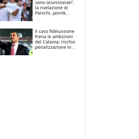
sono ossessionati”,
la rivelazione di
Panichi. Jannik,
ansia per il
ginocchio e il rischio
agli US Open
Il caso fideiussione
frena le ambizioni
del Catania: rischio
penalizzazione in
classifica, cosa
succede?