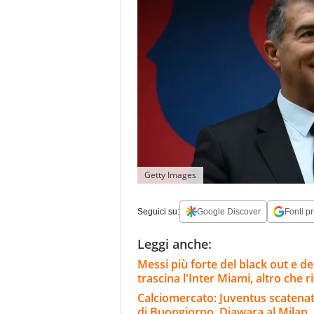
Getty Images
Seguici su:
Google Discover
Fonti pr
Leggi anche:
Messi più forte del black out e del
trascina l'Inter Miami, altro che ri
Calciomercato: Juventus scatenata, 
di Buongiorno, Diawara al Milan