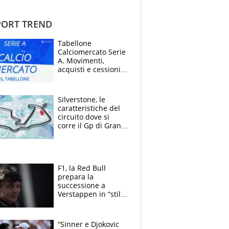
ORT TREND
Tabellone
Calciomercato Serie
A. Movimenti,
acquisti e cessioni:
estate 2026-27
Silverstone, le
caratteristiche del
circuito dove si
corre il Gp di Gran
Bretagna del
Motomondiale
F1, la Red Bull
prepara la
successione a
Verstappen in “stile
Antonelli”. Colapinto
derubato, che
attacco all’Italia
“Sinner e Djokovic