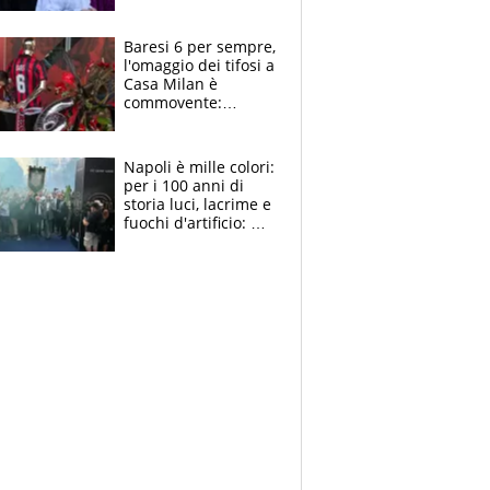
la moglie Maura, i
figli e i suoi cari
circondati
Baresi 6 per sempre,
dall'affetto dei tifosi
l'omaggio dei tifosi a
Casa Milan è
commovente:
maglie, bandiere,
sciarpe, lacrime e
bigliettini
Napoli è mille colori:
per i 100 anni di
storia luci, lacrime e
fuochi d'artificio: De
Laurentiis salta al
coro anti-Juve