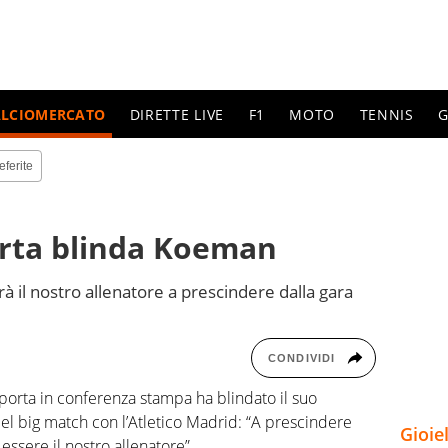
ALCIOMERCATO
DIRETTE LIVE
F1
MOTO
TENNIS
G
eferite
orta blinda Koeman
rà il nostro allenatore a prescindere dalla gara
CONDIVIDI
aporta in conferenza stampa ha blindato il suo
el big match con l’Atletico Madrid: “A prescindere
Gioie
essere il nostro allenatore”.