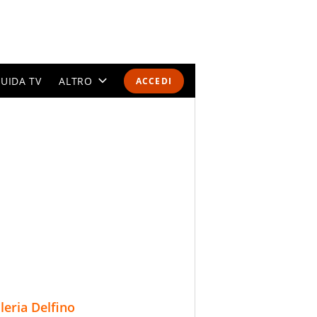
UIDA TV
ALTRO
ACCEDI
CALENDARI E CLASSIFICHE
ALTRI SPORT
MONDIALI 2026
OLIMPIADI
GOSSIP
LIFESTYLE
lleria Delfino