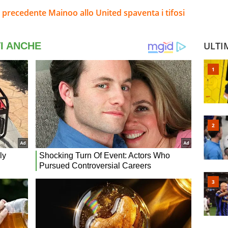
 precedente Mainoo allo United spaventa i tifosi
ULTI