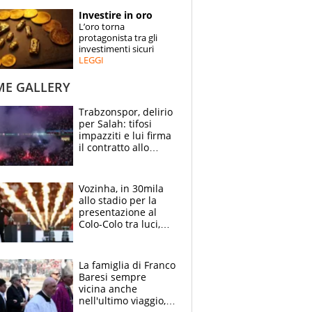
STORIE
Investire in oro
L’oro torna
SPECIALI
protagonista tra gli
investimenti sicuri
LEGGI
ESPERTI
ME GALLERY
CONTATTI
Trabzonspor, delirio
per Salah: tifosi
impazziti e lui firma
il contratto allo
stadio
Vozinha, in 30mila
allo stadio per la
presentazione al
Colo-Colo tra luci,
spettacolo, elicotteri
e paracadutisti
La famiglia di Franco
Baresi sempre
vicina anche
nell'ultimo viaggio,