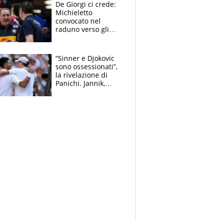
scompare, Kolo fa
De Giorgi ci crede:
sperare
Michieletto
convocato nel
raduno verso gli
Europei. A sorpresa
torna Rychlicki
“Sinner e Djokovic
sono ossessionati”,
la rivelazione di
Panichi. Jannik,
ansia per il
ginocchio e il rischio
agli US Open