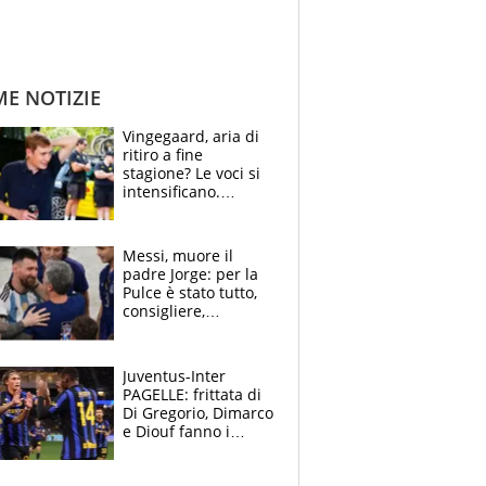
ME NOTIZIE
Vingegaard, aria di
ritiro a fine
stagione? Le voci si
intensificano.
Pogacar, niente
Sanremo nel 2027:
vuole la Roubaix
Messi, muore il
padre Jorge: per la
Pulce è stato tutto,
consigliere,
manager, amico e
capofamiglia
Juventus-Inter
PAGELLE: frittata di
Di Gregorio, Dimarco
e Diouf fanno i
bianconeri piccoli
piccoli, Ylildiz