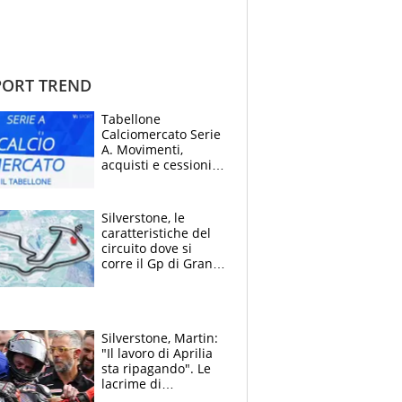
ORT TREND
Tabellone
Calciomercato Serie
A. Movimenti,
acquisti e cessioni:
estate 2026-27
Silverstone, le
caratteristiche del
circuito dove si
corre il Gp di Gran
Bretagna del
Motomondiale
Silverstone, Martin:
"Il lavoro di Aprilia
sta ripagando". Le
lacrime di
Bezzecchi: "Ho dato