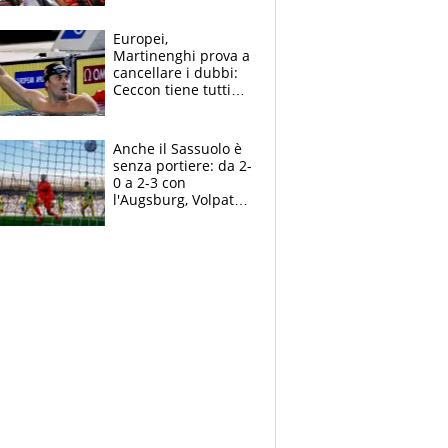
tutto, spero di finire
la gara domani"
Europei,
Martinenghi prova a
cancellare i dubbi:
Ceccon tiene tutti
col fiato sospeso.
Pellegrini punta su
Curtis
Anche il Sassuolo è
senza portiere: da 2-
0 a 2-3 con
l'Augsburg, Volpato
non basta, che
errori di Muric