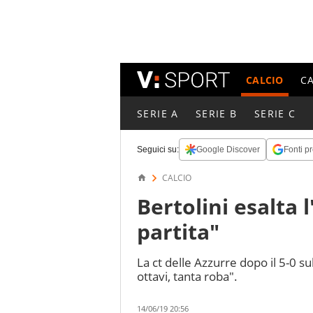
CALCIO
C
SERIE A
SERIE B
SERIE C
Seguici su:
Google Discover
Fonti pr
CALCIO
Bertolini esalta l
partita"
La ct delle Azzurre dopo il 5-0 s
ottavi, tanta roba".
14/06/19 20:56