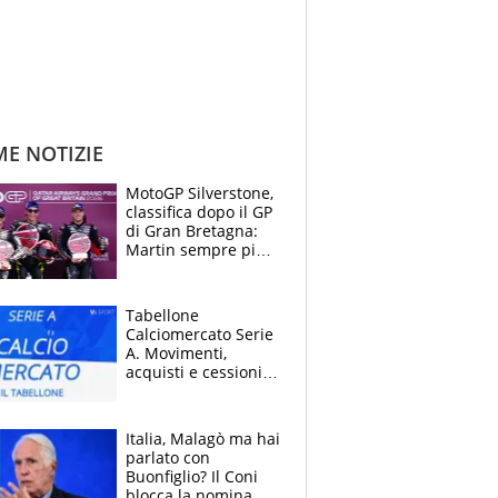
ME NOTIZIE
MotoGP Silverstone,
classifica dopo il GP
di Gran Bretagna:
Martin sempre più
leader, ma
Bezzecchi avanza
Tabellone
Calciomercato Serie
A. Movimenti,
acquisti e cessioni:
estate 2026-27
Italia, Malagò ma hai
parlato con
Buonfiglio? Il Coni
blocca la nomina di