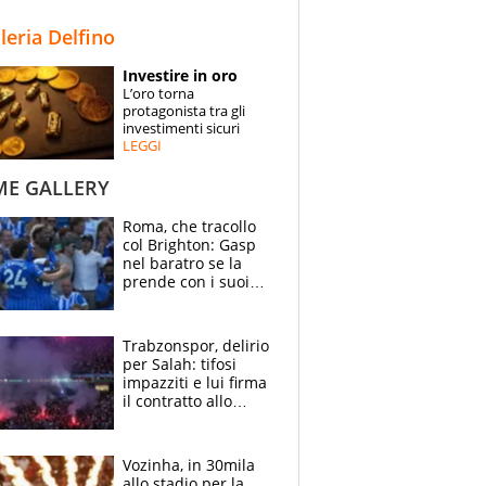
STORIE
lleria Delfino
SPECIALI
Investire in oro
L’oro torna
ESPERTI
protagonista tra gli
investimenti sicuri
LEGGI
CONTATTI
ME GALLERY
Roma, che tracollo
col Brighton: Gasp
nel baratro se la
prende con i suoi
cambiando tutti
Trabzonspor, delirio
per Salah: tifosi
impazziti e lui firma
il contratto allo
stadio
Vozinha, in 30mila
allo stadio per la