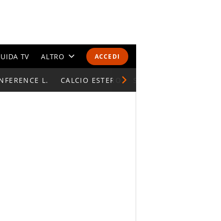
UIDA TV
ALTRO
ACCEDI
NFERENCE L.
CALENDARI E CLASSIFICHE
CALCIO ESTERO
SUPERCOPPA ITALIAN
ALTRI SPORT
MONDIALI 2026
OLIMPIADI
GOSSIP
LIFESTYLE