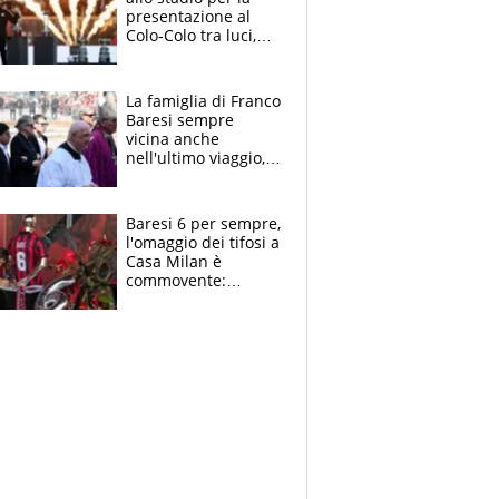
presentazione al
Colo-Colo tra luci,
spettacolo, elicotteri
e paracadutisti
La famiglia di Franco
Baresi sempre
vicina anche
nell'ultimo viaggio,
la moglie Maura, i
figli e i suoi cari
circondati
Baresi 6 per sempre,
dall'affetto dei tifosi
l'omaggio dei tifosi a
Casa Milan è
commovente:
maglie, bandiere,
sciarpe, lacrime e
bigliettini