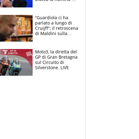
Diana Bianchedi
“Guardiola ci ha
parlato a lungo di
Cruijff”: il retroscena
di Maldini sulla
Nazionale e sul
sogno interrotto
Moto3, la diretta del
GP di Gran Bretagna
sul Circuito di
Silverstone. LIVE