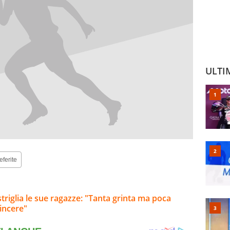
ULTI
eferite
riglia le sue ragazze: "Tanta grinta ma poca
vincere"