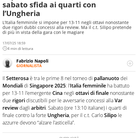
sabato sfida ai quarti con
l’Ungheria
L’Italia femminile si impone per 13-11 negli ottavi nonostante
due rigori dubbi concessi alla review. Ma il c.t. Silipo pretende
di più in vista della gara con le magiare
17/07/25 18:59
4 min di lettura
Fabrizio Napoli
GIORNALISTA
Giornalista professionista, per Virgilio Sport segue anche
il calcio ma è con la pallanuoto che esalta competenze e
Il
Setterosa
è tra le prime 8 nel torneo di
pallanuoto
dei
passioni. Cura la comunicazione di HaBaWaBa, il più
Mondiali
di
Singapore 2025
: l’
Italia femminile
ha battuto
grande festival di waterpolo per bambini al mondo
per 13-11 l’emergente
Cina
negli
ottavi di finale
nonostante
due
rigori
discutibili per le avversarie concessi alla
Var
review
dagli
arbitri
. Sabato (ore 13:10 italiane) i quarti di
finale contro la forte
Ungheria
, per il c.t. Carlo
Silipo
le
azzurre devono “alzare l’asticella”.