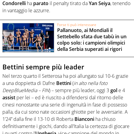
Condorelli
ha
parato
il penalty tirato da
Yan
Seiya
, tenendo
in vantaggio le azzurre.
Forse ti può interessare
Pallanuoto, ai Mondiali il
Settebello sfata due tabù in un
colpo solo: i campioni olimpici
della Serbia superati ai rigori
Bettini sempre più leader
Nel terzo quarto il Setterosa ha poi allungato sul 10-6 grazie
a una doppietta di Dafne
Bettini
(
in alto nella foto
DeepBlueMedia – FIN
) – sempre più leader, oggi 3
gol
e 4
assist
per lei – ed è riuscito a difendersi dal ritorno delle
cinesi nonostante una serie di ingenuità in fase di possesso
palla, da cui sono nate occasioni ghiotte per le avversarie. A
1’24’’ dalla fine il 13-10 di Roberta
Bianconi
ha chiuso
definitivamente i giochi, dando all’Italia la certezza di giocare
i quarti contro l’
Ungheria
, vice-campione del mondo in