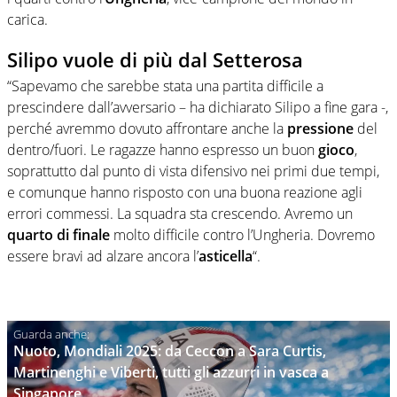
carica.
Silipo vuole di più dal Setterosa
“Sapevamo che sarebbe stata una partita difficile a
prescindere dall’avversario – ha dichiarato Silipo a fine gara -,
perché avremmo dovuto affrontare anche la
pressione
del
dentro/fuori. Le ragazze hanno espresso un buon
gioco
,
soprattutto dal punto di vista difensivo nei primi due tempi,
e comunque hanno risposto con una buona reazione agli
errori commessi. La squadra sta crescendo. Avremo un
quarto di finale
molto difficile contro l’Ungheria. Dovremo
essere bravi ad alzare ancora l’
asticella
“.
Nuoto, Mondiali 2025: da Ceccon a Sara Curtis,
Martinenghi e Viberti, tutti gli azzurri in vasca a
Singapore