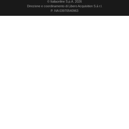
© Italiaonline S.p.A. 2026
Direzione e coordinamento di Libero Acquisition S.á r.l.
P. IVA 03970540963