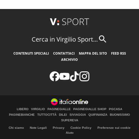
Cerca in Virgilio Sport...
CONTENUTI SPECIALI
CONTATTACI
MAPPA DEL SITO
FEED RSS
ARCHIVIO
LIBERO
VIRGILIO
PAGINEGIALLE
PAGINEGIALLE SHOP
PGCASA
PAGINEBIANCHE
TUTTOCITTÀ
DILEI
SIVIAGGIA
QUIFINANZA
BUONISSIMO
SUPEREVA
Chi siamo
Note Legali
Privacy
Cookie Policy
Preferenze sui cookie
Aiuto