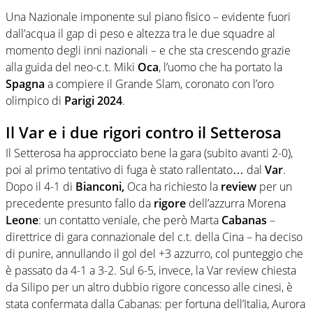
Una Nazionale imponente sul piano fisico – evidente fuori
dall’acqua il gap di peso e altezza tra le due squadre al
momento degli inni nazionali – e che sta crescendo grazie
alla guida del neo-c.t. Miki
Oca
, l’uomo che ha portato la
Spagna
a compiere il Grande Slam, coronato con l’oro
olimpico di
Parigi 2024
.
Il Var e i due rigori contro il Setterosa
Il Setterosa ha approcciato bene la gara (subito avanti 2-0),
poi al primo tentativo di fuga è stato rallentato… dal
Var
.
Dopo il 4-1 di
Bianconi,
Oca ha richiesto la
review
per un
precedente presunto fallo da
rigore
dell’azzurra Morena
Leone
: un contatto veniale, che però Marta
Cabanas
–
direttrice di gara connazionale del c.t. della Cina – ha deciso
di punire, annullando il gol del +3 azzurro, col punteggio che
è passato da 4-1 a 3-2. Sul 6-5, invece, la Var review chiesta
da Silipo per un altro dubbio rigore concesso alle cinesi, è
stata confermata dalla Cabanas: per fortuna dell’Italia, Aurora