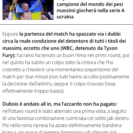
campione del mondo dei pesi
massimi giocherà nella serie A
ucraina
Eppure
la partenza del match ha spazzato via i dubbi
circa la reale condizione del detentore di tutti i titoli dei
massimi, eccetto che uno (WBC, detenuto da Tyson
Fury):
l’ucraino ha tenuto un buon ritmo nei primi round, poi
nel quinto ha subito un colpo sotto la cintura che l’ha
costretto a chiedere una momentanea sospensione del
match per due minuti (non tutti hanno accolto positivamente
la decisione dell’arbitro, seppur il colpo ricevuto fosse
effettivamente troppo basso).
Dubois è andato all in, ma l’azzardo non ha pagato:
nell’ottavo round è stato atterrato una prima volta, a seguito
di una favolosa combinazione culminata col solito jab destro.
Poi nella nona ripresa ha alzato definitivamente bandiera
bianca, incapace di leggere l’ennesimo jab sferrato dal