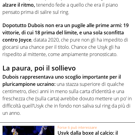
alzare il ritmo,
tenendo fede a quello che era il piano
pensato prima di salire sul ring.
Dopotutto Dubois non era un pugile alle prime armi: 19
vittorie, di cui 18 prima del limite, e una sola sconfitta
contro Joyce
, datata 2020, che pure non gli ha impedito di
giocarsi una chance per il titolo. Chance che Usyk gli ha
rispedito al mittente, come ampiamente pronosticato.
La paura, poi il sollievo
Dubois rappresentava uno scoglio importante per il
pluricampione ucraino:
una stazza superiore di qualche
centimetro, dieci anni in meno sulla carta d’identità e una
freschezza che (sulla carta) avrebbe dovuto mettere un po’ in
difficoltà quell’Usyk che in fondo non saliva sul ring da più di
un anno.
Forse ti può interessare
Usyk dalla boxe al calcio: il