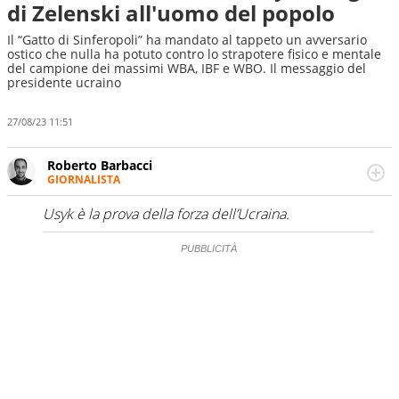
di Zelenski all'uomo del popolo
Il “Gatto di Sinferopoli” ha mandato al tappeto un avversario
ostico che nulla ha potuto contro lo strapotere fisico e mentale
del campione dei massimi WBA, IBF e WBO. Il messaggio del
presidente ucraino
27/08/23 11:51
Roberto Barbacci
GIORNALISTA
Giornalista (pubblicista) sportivo a tutto campo, è il
tuttologo di Virgilio Sport. Provate a chiedergli di boxe, di
Usyk è la prova della forza dell’Ucraina.
scherma, di volley o di curling: ve ne farà innamorare