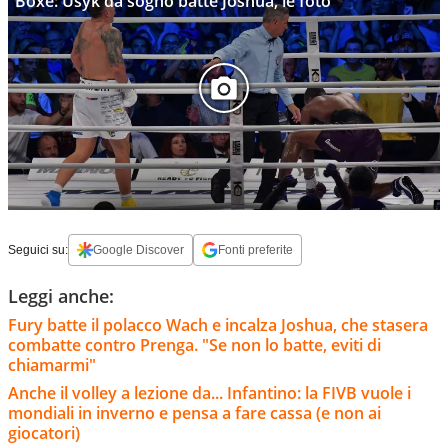
Boxe: Usyk da sogno batte Joshua, le foto
Seguici su:
Google Discover
Fonti preferite
Leggi anche:
Fury batte il polacco Wach e incalza Joshua, che stasera
combatte contro Prenga. "Se non lo batte, eviti di
chiamarmi"
Anche il volley a lezione da... Infantino: la FIVB vuole i
mondiali in inverno e pensa a fare cassa (e non ai
giocatori)