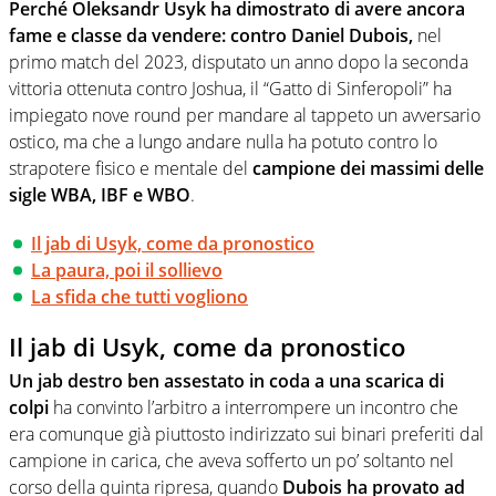
Perché Oleksandr Usyk ha dimostrato di avere ancora
fame e classe da vendere: contro Daniel Dubois,
nel
primo match del 2023, disputato un anno dopo la seconda
vittoria ottenuta contro Joshua, il “Gatto di Sinferopoli” ha
impiegato nove round per mandare al tappeto un avversario
ostico, ma che a lungo andare nulla ha potuto contro lo
strapotere fisico e mentale del
campione dei massimi delle
sigle WBA, IBF e WBO
.
Il jab di Usyk, come da pronostico
La paura, poi il sollievo
La sfida che tutti vogliono
Il jab di Usyk, come da pronostico
Un jab destro ben assestato in coda a una scarica di
colpi
ha convinto l’arbitro a interrompere un incontro che
era comunque già piuttosto indirizzato sui binari preferiti dal
campione in carica, che aveva sofferto un po’ soltanto nel
corso della quinta ripresa, quando
Dubois ha provato ad