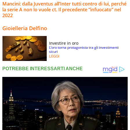
Mancini: dalla Juventus all’Inter tutti contro di lui, perché
la serie A non lo vuole ct. Il precedente “infuocato” nel
2022
Gioielleria Delfino
Investire in oro
L’oro torna protagonista tra gli investimenti
sicuri
LEGGI