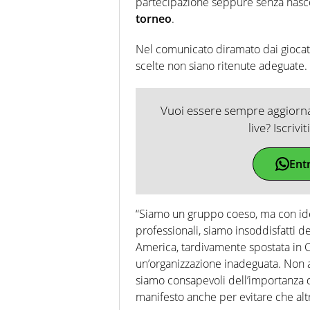
partecipazione seppure senza nasco
torneo
.
Nel comunicato diramato dai giocator
scelte non siano ritenute adeguate.
Vuoi essere sempre aggiornat
live? Iscrivi
Ent
“Siamo un gruppo coeso, ma con idee
professionali, siamo insoddisfatti 
America, tardivamente spostata in Cil
un’organizzazione inadeguata. Non 
siamo consapevoli dell’importanza 
manifesto anche per evitare che altr