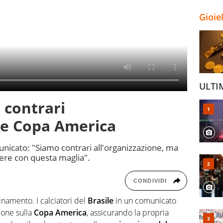
Gioie
ULTI
i contrari
ne Copa America
nicato: "Siamo contrari all'organizzazione, ma
re con questa maglia".
CONDIVIDI
namento. I calciatori del
Brasile
in un comunicato
zione sulla
Copa America
, assicurando la propria