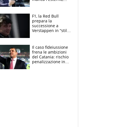
perchè Romero è
sfumato, quale è il
vero obiettivo di
F1, la Red Bull
Marotta
prepara la
successione a
Verstappen in “stile
Antonelli”. Colapinto
derubato, che
attacco all’Italia
Il caso fideiussione
frena le ambizioni
del Catania: rischio
penalizzazione in
classifica, cosa
succede?