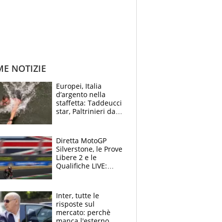
ME NOTIZIE
Europei, Italia
d’argento nella
staffetta: Taddeucci
star, Paltrinieri da
leggenda. Greg
svela la profezia di
Padre Pio
Diretta MotoGP
Silverstone, le Prove
Libere 2 e le
Qualifiche LIVE:
disfatta Bagnaia in
Q1
Inter, tutte le
risposte sul
mercato: perchè
manca l'esterno,