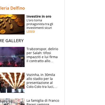
STORIE
lleria Delfino
SPECIALI
Investire in oro
L’oro torna
ESPERTI
protagonista tra gli
investimenti sicuri
LEGGI
CONTATTI
ME GALLERY
Trabzonspor, delirio
per Salah: tifosi
impazziti e lui firma
il contratto allo
stadio
Vozinha, in 30mila
allo stadio per la
presentazione al
Colo-Colo tra luci,
spettacolo, elicotteri
e paracadutisti
La famiglia di Franco
Baresi sempre