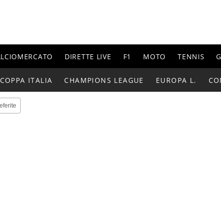
ALCIOMERCATO
DIRETTE LIVE
F1
MOTO
TENNIS
G
COPPA ITALIA
CHAMPIONS LEAGUE
EUROPA L.
CO
eferite