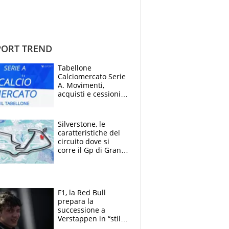
ORT TREND
Tabellone
Calciomercato Serie
A. Movimenti,
acquisti e cessioni:
estate 2026-27
Silverstone, le
caratteristiche del
circuito dove si
corre il Gp di Gran
Bretagna del
Motomondiale
F1, la Red Bull
prepara la
successione a
Verstappen in “stile
Antonelli”. Colapinto