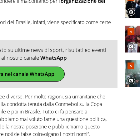
ndere il malcontento per l’
organizzazione del
i del Brasile, infatti, viene specificato come certe
o su ultime news di sport, risultati ed eventi
ti al nostro canale
WhatsApp
ra nel canale WhatsApp
 diverse. Per molte ragioni, sia umanitarie che
della condotta tenuta dalla Conmebol sulla Copa
e e poi in Brasile. Tutto ci fa pensare a
abbiamo mai voluto farne una questione politica,
della nostra posizione e pubblichiamo questo
e notizie false coinvolgano i nostri nomi”.