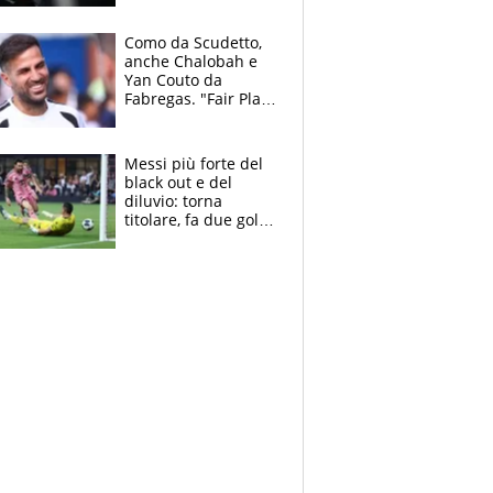
derubato, che
attacco all’Italia
Como da Scudetto,
anche Chalobah e
Yan Couto da
Fabregas. "Fair Play
Finanziario?
Pagheremo la
multa"
Messi più forte del
black out e del
diluvio: torna
titolare, fa due gol e
un assist e trascina
l'Inter Miami, altro
che ritiro