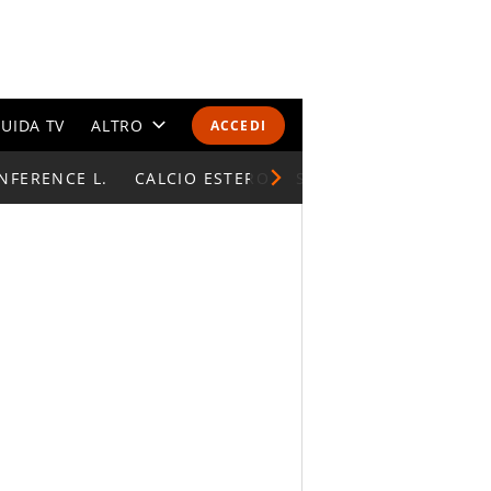
UIDA TV
ALTRO
ACCEDI
NFERENCE L.
CALENDARI E CLASSIFICHE
CALCIO ESTERO
SUPERCOPPA ITALIAN
ALTRI SPORT
MONDIALI 2026
OLIMPIADI
GOSSIP
LIFESTYLE