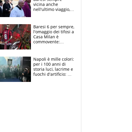
vicina anche
nell'ultimo viaggio,
la moglie Maura, i
figli e i suoi cari
circondati
Baresi 6 per sempre,
dall'affetto dei tifosi
l'omaggio dei tifosi a
Casa Milan è
commovente:
maglie, bandiere,
sciarpe, lacrime e
bigliettini
Napoli è mille colori:
per i 100 anni di
storia luci, lacrime e
fuochi d'artificio: De
Laurentiis salta al
coro anti-Juve