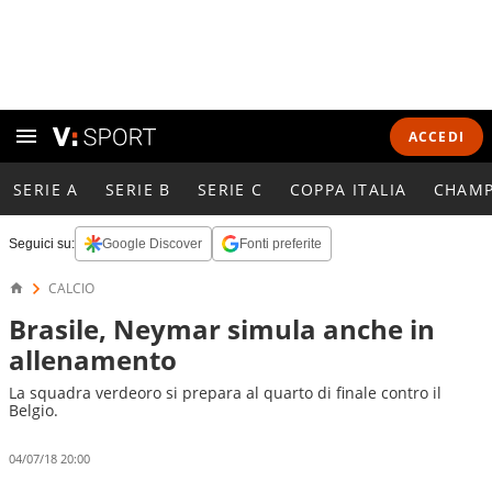
ACCEDI
SERIE A
SERIE B
SERIE C
COPPA ITALIA
CHAMP
Seguici su:
Google Discover
Fonti preferite
CALCIO
Brasile, Neymar simula anche in
allenamento
La squadra verdeoro si prepara al quarto di finale contro il
Belgio.
04/07/18 20:00