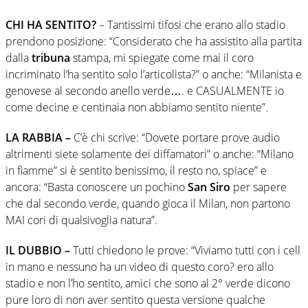
CHI HA SENTITO?
– Tantissimi tifosi che erano allo stadio
prendono posizione: “Considerato che ha assistito alla partita
dalla
tribuna
stampa, mi spiegate come mai il coro
incriminato l’ha sentito solo l’articolista?” o anche: “Milanista e
genovese al secondo anello verde…. e CASUALMENTE io
come decine e centinaia non abbiamo sentito niente”.
LA RABBIA –
C’è chi scrive: “Dovete portare prove audio
altrimenti siete solamente dei diffamatori” o anche: “Milano
in fiamme” si è sentito benissimo, il resto no, spiace” e
ancora: “Basta conoscere un pochino
San Siro
per sapere
che dal secondo verde, quando gioca il Milan, non partono
MAI cori di qualsivoglia natura”.
IL DUBBIO –
Tutti chiedono le prove: “Viviamo tutti con i cell
in mano e nessuno ha un video di questo coro? ero allo
stadio e non l’ho sentito, amici che sono al 2° verde dicono
pure loro di non aver sentito questa versione qualche