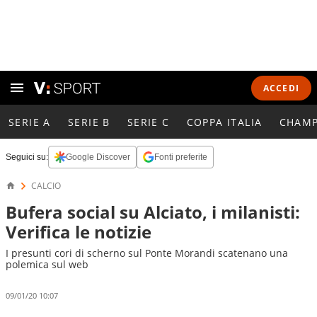
ACCEDI
SERIE A
SERIE B
SERIE C
COPPA ITALIA
CHAMP
Seguici su:
Google Discover
Fonti preferite
CALCIO
Bufera social su Alciato, i milanisti:
Verifica le notizie
I presunti cori di scherno sul Ponte Morandi scatenano una
polemica sul web
09/01/20 10:07