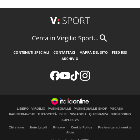
Cerca in Virgilio Sport...
CONTENUTI SPECIALI
CONTATTACI
MAPPA DEL SITO
FEED RSS
ARCHIVIO
LIBERO
VIRGILIO
PAGINEGIALLE
PAGINEGIALLE SHOP
PGCASA
PAGINEBIANCHE
TUTTOCITTÀ
DILEI
SIVIAGGIA
QUIFINANZA
BUONISSIMO
SUPEREVA
Chi siamo
Note Legali
Privacy
Cookie Policy
Preferenze sui cookie
Aiuto