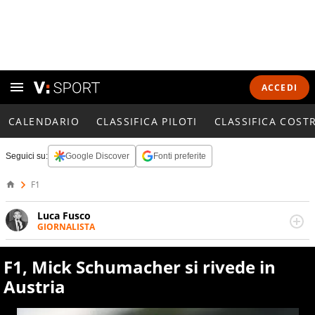
ACCEDI
CALENDARIO
CLASSIFICA PILOTI
CLASSIFICA COST
Seguici su:
Google Discover
Fonti preferite
F1
Luca Fusco
GIORNALISTA
Giornalista multimediale. Quando si accendono i motori,
lui sgasa, impenna, derapa. E spesso e volentieri finisce
F1, Mick Schumacher si rivede in
sul podio
Austria