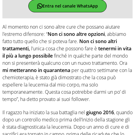
Entra nel canale WhatsApp
Al momento non ci sono altre cure che possano aiutare
l’estremo difensore: “
Non ci sono altre opzioni
, abbiamo
fatto tutto quello che si poteva fare.
Non ci sono altri
trattamenti,
l’unica cosa che possono fare è
tenermi in vita
il più a lungo possibile
finché in qualche parte del mondo
non si presenterà qualcuno con un nuovo trattamento. Ora
mi metteranno in quarantena
per quattro settimane con la
chemioterapia, è stato già dimostrato che la cosa può
espellere la leucemia dal mio corpo, ma solo
temporaneamente. Questa cosa potrebbe darmi un po’ di
tempo”, ha detto provato ai suoi follower.
Il ragazzo ha iniziato la sua battaglia nel
giugno 2016
, quando
dopo un controllo medico prima dell’inizio della stagione gli
è stata diagnosticata la leucemia. Dopo un anno di cure e di
sacrifici era tornato in campo, prima delle ricadute che lo