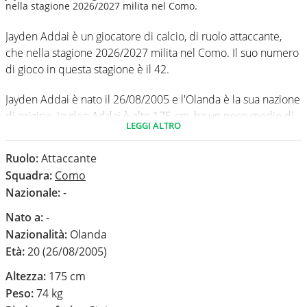
nella stagione 2026/2027 milita nel Como.
Jayden Addai è un giocatore di calcio, di ruolo attaccante,
che nella stagione 2026/2027 milita nel Como. Il suo numero
di gioco in questa stagione è il 42.
Jayden Addai è nato il 26/08/2005 e l'Olanda è la sua nazione
di origine. Jayden Addai è alto 175 cm, ha un peso medio di
LEGGI ALTRO
74 kg. Il suo piede di calcio in via preferenziale è il sinistro.
Ruolo:
Attaccante
In questa stagione ha disputato nel campionato Serie A 0
Squadra:
Como
partite e non ha segnato nessun gol.
Nazionale:
-
Nato a:
-
Nazionalità:
Olanda
Età:
20 (26/08/2005)
Altezza:
175 cm
Peso:
74 kg