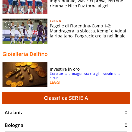
imprendibile, Vlasic ci prova, Perrone
ricama e Nico Paz torna al gol
SERIE A
Pagelle di Fiorentina-Como 1-2:
Mandragora la sblocca, Kempf e Addai
la ribaltano. Pongracic crolla nel finale
Gioielleria Delfino
Investire in oro
L’oro torna protagonista tra gli investimenti
sicuri
LEGGI
Classifica SERIE A
Atalanta
0
Bologna
0