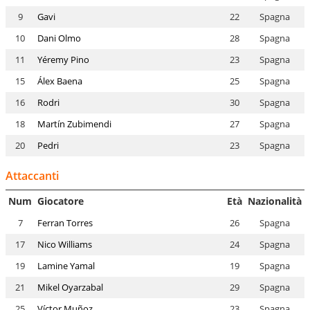
9
Gavi
22
Spagna
10
Dani Olmo
28
Spagna
11
Yéremy Pino
23
Spagna
15
Álex Baena
25
Spagna
16
Rodri
30
Spagna
18
Martín Zubimendi
27
Spagna
20
Pedri
23
Spagna
Attaccanti
Num
Giocatore
Età
Nazionalità
7
Ferran Torres
26
Spagna
17
Nico Williams
24
Spagna
19
Lamine Yamal
19
Spagna
21
Mikel Oyarzabal
29
Spagna
25
Víctor Muñoz
23
Spagna