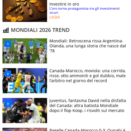
Investire in oro
L’oro torna protagonista tra gli investimenti
sicuri
LEGGI
MONDIALI 2026 TREND
Mondiali: Retroscena rissa Argentina-
Olanda, una lunga storia che nasce dal
‘78
Canada-Marocco, moviola: una corrida,
risse, otto ammoniti e gol dubbio, male
l’arbitro nel giorno del record
Juventus, fantasma David nella disfatta
del Canada: altra batosta Mondiale
dopo il flop Koop, i risvolti sul mercato
Pagelle Canada-Marocco 0-3: Ounahi è