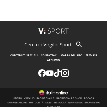
Cerca in Virgilio Sport...
CONTENUTI SPECIALI
CONTATTACI
MAPPA DEL SITO
FEED RSS
ARCHIVIO
LIBERO
VIRGILIO
PAGINEGIALLE
PAGINEGIALLE SHOP
PGCASA
PAGINEBIANCHE
TUTTOCITTÀ
DILEI
SIVIAGGIA
QUIFINANZA
BUONISSIMO
SUPEREVA