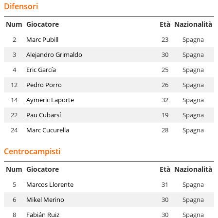
Difensori
Num
Giocatore
Età
Nazionalità
2
Marc Pubill
23
Spagna
3
Alejandro Grimaldo
30
Spagna
4
Eric García
25
Spagna
12
Pedro Porro
26
Spagna
14
Aymeric Laporte
32
Spagna
22
Pau Cubarsí
19
Spagna
24
Marc Cucurella
28
Spagna
Centrocampisti
Num
Giocatore
Età
Nazionalità
5
Marcos Llorente
31
Spagna
6
Mikel Merino
30
Spagna
8
Fabián Ruiz
30
Spagna