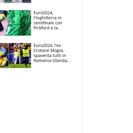
Mbappé
Euro2024,
l'Inghilterra in
semifinale con
Pickford e la
borraccia dei
segreti: "Akanji,
tuffati a sinistra"
Euro2024, l'ex
Crotone Mogos
spaventa tutti in
Romania-Olanda,
poi baby invasione
di campo