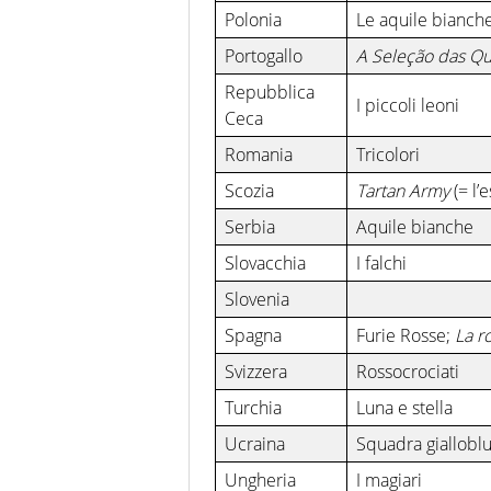
Polonia
Le aquile bianch
Portogallo
A Seleção das Qu
Repubblica
I piccoli leoni
Ceca
Romania
Tricolori
Scozia
Tartan Army
(= l’
Serbia
Aquile bianche
Slovacchia
I falchi
Slovenia
Spagna
Furie Rosse;
La r
Svizzera
Rossocrociati
Turchia
Luna e stella
Ucraina
Squadra giallobl
Ungheria
I magiari