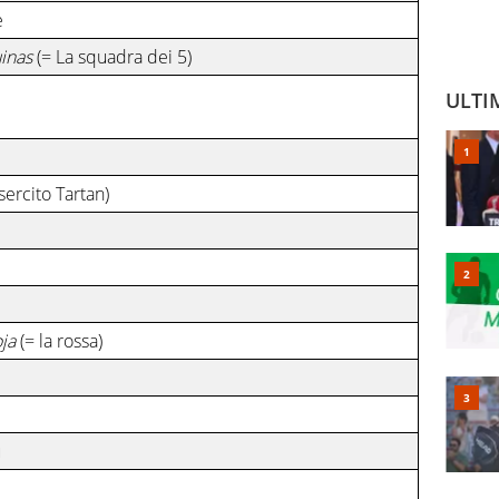
e
inas
(= La squadra dei 5)
ULTI
esercito Tartan)
oja
(= la rossa)
u