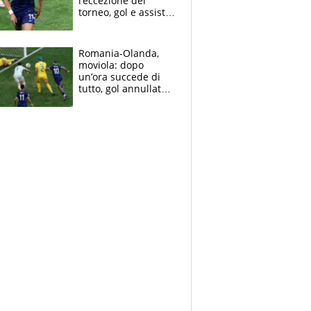
l’eccezione del
torneo, gol e assist
per volare ai quarti
Romania-Olanda,
moviola: dopo
un’ora succede di
tutto, gol annullato e
rete dubbia