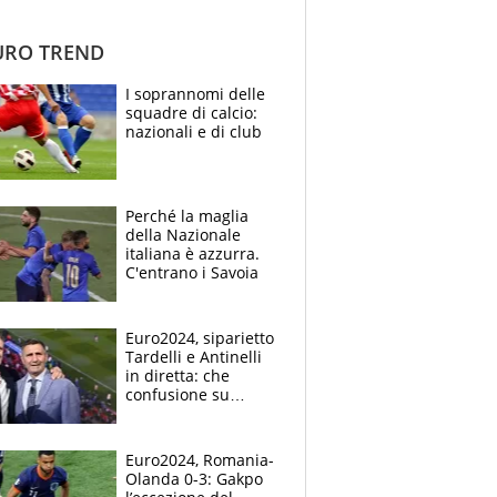
RO TREND
I soprannomi delle
squadre di calcio:
nazionali e di club
Perché la maglia
della Nazionale
italiana è azzurra.
C'entrano i Savoia
Euro2024, siparietto
Tardelli e Antinelli
in diretta: che
confusione su
Alexander Platz tra
Milva e Battiato
Euro2024, Romania-
Olanda 0-3: Gakpo