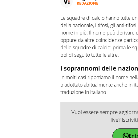
REDAZIONE
Da oltre 20 anni informa in m
sport. Calcio, calciomercato,
Le squadre di calcio hanno tutte u
Virgilio Sport i tifosi e gli 
della nazionale, i tifosi, gli anti-tif
completa e zero faziosità. La 
esperti di sport abili sia nel 
nome in più. Il nome può derivare da
rilanciano verso la rete, sia
oppure da altre coincidenze particol
100% originali ed esclusivi.
delle squadre di calcio: prima le s
poi di seguito tutte le altre.
I soprannomi delle nazion
In molti casi riportiamo il nome ne
o adottato abitualmente anche in ital
traduzione in italiano
Vuoi essere sempre aggiornat
live? Iscrivi
Ent