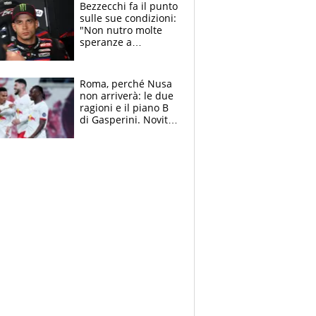
attacca le palline
Bezzecchi fa il punto
sulle sue condizioni:
"Non nutro molte
speranze a
Silverstone". Ma
promette battaglia
da Aragon
Roma, perché Nusa
non arriverà: le due
ragioni e il piano B
di Gasperini. Novità
su Pellegrini e
Cacciamani