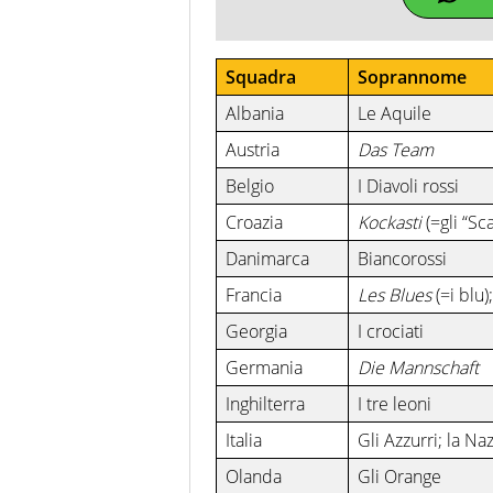
Squadra
Soprannome
Albania
Le Aquile
Austria
Das Team
Belgio
I Diavoli rossi
Croazia
Kockasti
(=gli “Sca
Danimarca
Biancorossi
Francia
Les Blues
(=i blu);
Georgia
I crociati
Germania
Die Mannschaft
Inghilterra
I tre leoni
Italia
Gli Azzurri; la Na
Olanda
Gli Orange