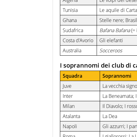
Tunisia
Le aquile di Cart
Ghana
Stelle nere; Brasi
Sudafrica
Bafana Bafana
(= 
Costa d’Avorio
Gli elefanti
Australia
Socceroos
I soprannomi dei club di ca
Squadra
Soprannomi
Juve
La vecchia sign
Inter
La Beneamata; Il
Milan
Il Diavolo; I ros
Atalanta
La Dea
Napoli
Gli azzurri; I pa
Roma
I giallorossi; L