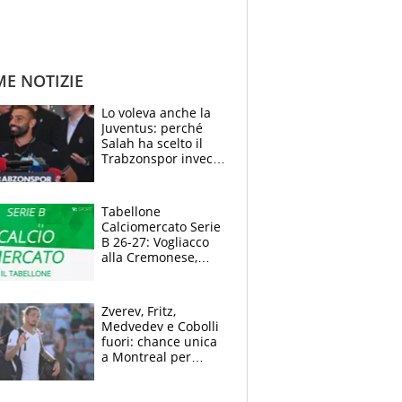
ME NOTIZIE
Lo voleva anche la
Juventus: perché
Salah ha scelto il
Trabzonspor invece
di un top club
Tabellone
Calciomercato Serie
B 26-27: Vogliacco
alla Cremonese,
Strefezza ufficiale al
Palermo
Zverev, Fritz,
Medvedev e Cobolli
fuori: chance unica
a Montreal per
Musetti, Jodar e
Fonseca. Sascha