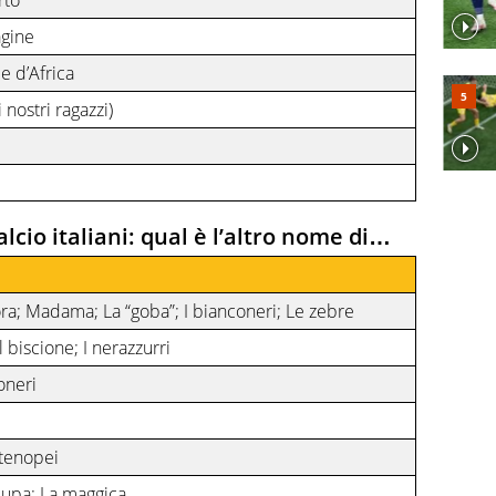
agine
le d’Africa
i nostri ragazzi)
lcio italiani: qual è l’altro nome di…
ora; Madama; La “goba”; I bianconeri; Le zebre
 biscione; I nerazzurri
soneri
rtenopei
a Lupa; La maggica