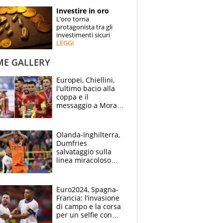
STORIE
Investire in oro
L’oro torna
SPECIALI
protagonista tra gli
investimenti sicuri
LEGGI
ESPERTI
ME GALLERY
CONTATTI
Europei, Chiellini,
l'ultimo bacio alla
coppa e il
messaggio a Morata
"Alzala": festa
Spagna, lacrime
inglesi
Olanda-Inghilterra,
Dumfries
salvataggio sulla
linea miracoloso
dopo l'ingenuità su
Kane: 30' da
montagne russe
Euro2024, Spagna-
Francia: l’invasione
di campo e la corsa
per un selfie con