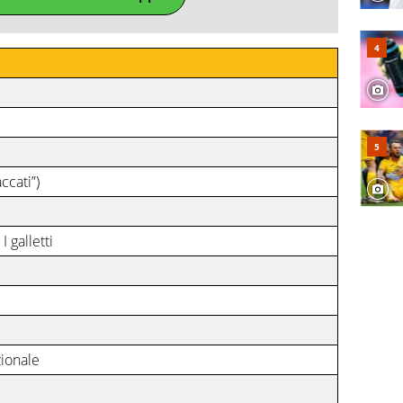
ccati”)
 I galletti
zionale