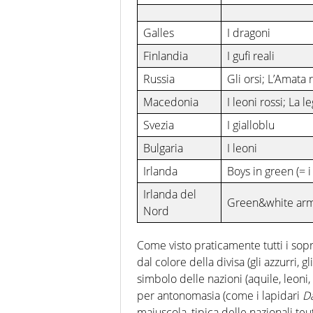
Galles
I dragoni
Finlandia
I gufi reali
Russia
Gli orsi; L’Amata 
Macedonia
I leoni rossi; La 
Svezia
I gialloblu
Bulgaria
I leoni
Irlanda
Boys in green (= i
Irlanda del
Green&white army
Nord
Come visto praticamente tutti i sop
dal colore della divisa (gli azzurri, g
simbolo delle nazioni (aquile, leoni,
per antonomasia (come i lapidari
D
maiuscola, tipica delle nazionali t