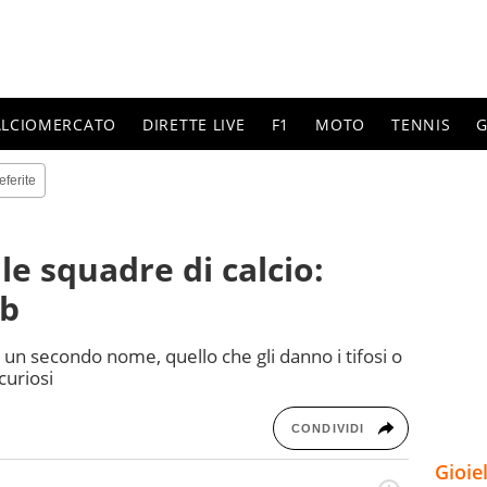
ALCIOMERCATO
DIRETTE LIVE
F1
MOTO
TENNIS
G
eferite
le squadre di calcio:
ub
 un secondo nome, quello che gli danno i tifosi o
 curiosi
CONDIVIDI
Gioie