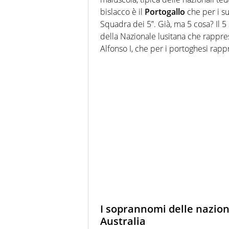
bislacco è il
Portogallo
che per i su
Squadra dei 5”. Già, ma 5 cosa? Il 5
della Nazionale lusitana che rappres
Alfonso I, che per i portoghesi rap
I soprannomi delle naziona
Australia