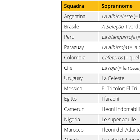
Squadra
Soprannome
Argentina
La Albiceleste
(= 
Brasile
A Seleção
; I ver
Peru
La blanquirroja
(=
Paraguay
La Albirroja
(= la 
Colombia
Cafeteros
(= quell
Cile
La roja
(= la rossa
Uruguay
La Celeste
Messico
El Tricolor; El Tri
Egitto
I faraoni
Camerun
I leoni indomabili
Nigeria
Le super aquile
Marocco
I leoni dell’Atlant
Algeria
Le volpi del dese