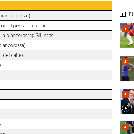
EU
biancoceleste)
deoro; I pentacampioni
 la biancorossa); Gli incas
biancorossa)
i del caffè)
)
e
rto