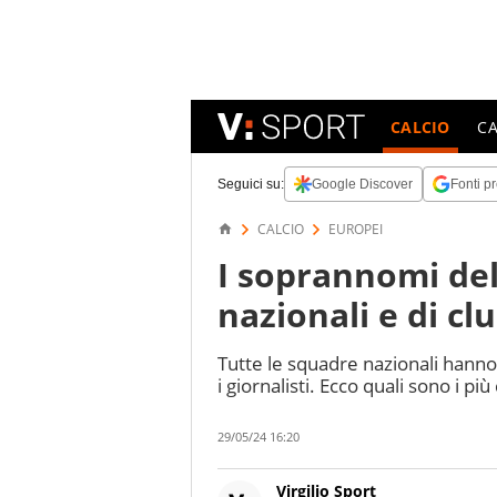
CALCIO
C
Seguici su:
Google Discover
Fonti pr
CALCIO
EUROPEI
I soprannomi del
nazionali e di cl
Tutte le squadre nazionali hanno
i giornalisti. Ecco quali sono i più
29/05/24 16:20
Virgilio Sport