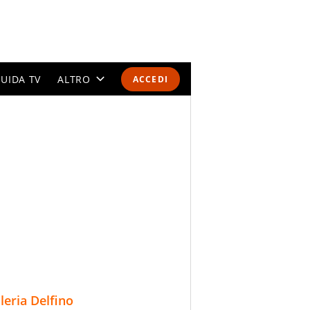
UIDA TV
ALTRO
ACCEDI
CALENDARI E CLASSIFICHE
ALTRI SPORT
MONDIALI 2026
OLIMPIADI
GOSSIP
LIFESTYLE
lleria Delfino