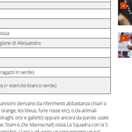
rossa
legione di Alessandro
 ragazzi in verde)
 (= esercito bianco-verde)
rannomi derivano da riferimenti abbastanza chiari o
li orange, les bleus, furie rosse etc), o da animali
 draghi, orsi e galletti) oppure ancora da parole usate
as Team
o
Die Mannschaft
, ossia La Squadra con la S
eutoniche). L’unica ad avere un soprannome un po’