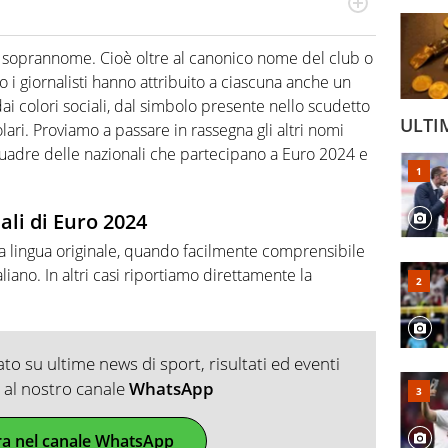
odo obiettivo e appassionato su tutto il mondo dello
 F1, Motomondiale ma anche tennis, volley, basket: su
n soprannome. Cioè oltre al canonico nome del club o
appassionati sanno che troveranno sempre copertura
osi o i giornalisti hanno attribuito a ciascuna anche un
squadra di Virgilio Sport è formata da giornalisti ed
gioco di rimessa quando intercettano le notizie e le
i colori sociali, dal simbolo presente nello scudetto
ULTI
 nella costruzione dal basso quando creano contenuti
ari. Proviamo a passare in rassegna gli altri nomi
quadre delle nazionali che partecipano a Euro 2024 e
ali di Euro 2024
lla lingua originale, quando facilmente comprensibile
iano. In altri casi riportiamo direttamente la
o su ultime news di sport, risultati ed eventi
ti al nostro canale
WhatsApp
ra nel canale WhatsApp