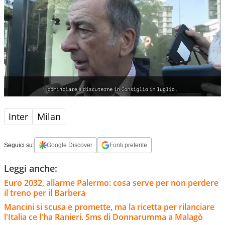
Inter
Milan
Seguici su:
Google Discover
Fonti preferite
Leggi anche:
Euro 2032, allarme Palermo: cosa serve per non perdere
il treno per il Barbera
Mancini si scusa e promette, ma la ricetta per rilanciare
l'Italia ce l'ha Ranieri. Sms di Donnarumma a Malagò