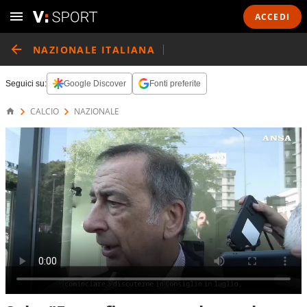
ACCEDI
NAZIONALE ITALIANA
Seguici su:
Google Discover
Fonti preferite
CALCIO
NAZIONALE