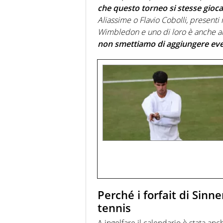
che questo torneo si stesse gioc
Aliassime o Flavio Cobolli, present
Wimbledon e uno di loro è anche arr
non smettiamo di aggiungere even
Perché i forfait di Sinn
tennis
A ingolfare il calendario è stata an