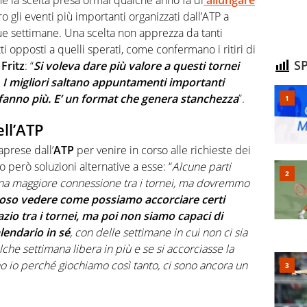
o gli eventi più importanti organizzati dall’ATP a
ue settimane. Una scelta non apprezza da tanti
tti opposti a quelli sperati, come confermano i ritiri di
SP
a
Fritz
: “
Si voleva dare più valore a questi tornei
o. I migliori saltano appuntamenti importanti
fanno più. E’ un format che genera stanchezza
”.
ell’ATP
aprese dall’
ATP
per venire in corso alle richieste dei
 però soluzioni alternative a esse: “
Alcune parti
 una maggiore connessione tra i tornei, ma dovremmo
ioso vedere come possiamo accorciare certi
io tra i tornei, ma poi non siamo capaci di
alendario in sé
, con delle settimane in cui non ci sia
lche settimana libera in più e se si accorciasse la
io perché giochiamo così tanto, ci sono ancora un