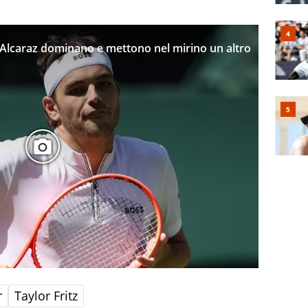
e Alcaraz dominano e mettono nel mirino un altro
r
Taylor Fritz