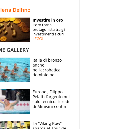
STORIE
lleria Delfino
SPECIALI
Investire in oro
L’oro torna
ESPERTI
protagonista tra gli
investimenti sicuri
LEGGI
CONTATTI
ME GALLERY
Italia di bronzo
anche
nell’acrobatica:
dominio nel
medagliere, ora
tocca a Ceccon, Curti
e compagni
Europei, Filippo
continuare
Pelati d’argento nel
solo tecnico: l’erede
di Minisini continua
a stupire, Los
Angeles è già nel
mirino
La “Viking Row”
sbarca al Tour de