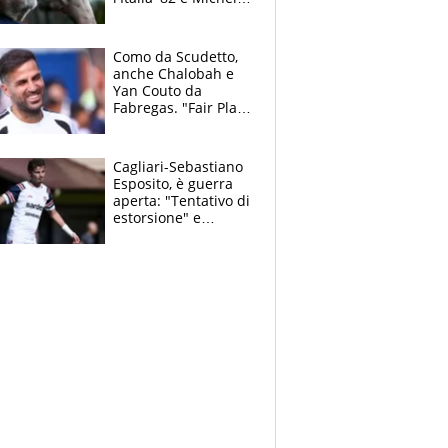
Platini: tifoso
anomalo di Pistoiese
e Juventus
Como da Scudetto,
anche Chalobah e
Yan Couto da
Fabregas. "Fair Play
Finanziario?
Pagheremo la
multa"
Cagliari-Sebastiano
Esposito, è guerra
aperta: "Tentativo di
estorsione" e
"certificato medico
imbarazzante"