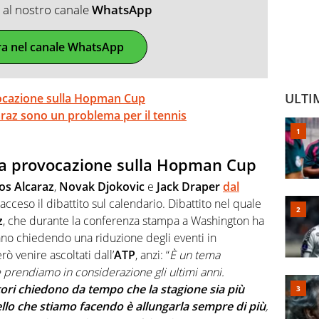
ti al nostro canale
WhatsApp
ra nel canale WhatsApp
ULTI
rovocazione sulla Hopman Cup
caraz sono un problema per il tennis
 e la provocazione sulla Hopman Cup
os Alcaraz
,
Novak Djokovic
e
Jack Draper
dal
cceso il dibattito sul calendario. Dibattito nel quale
z
, che durante la conferenza stampa a Washington ha
iano chiedendo una riduzione degli eventi in
 venire ascoltati dall’
ATP
, anzi: “
È un tema
prendiamo in considerazione gli ultimi anni.
tori chiedono da tempo che la stagione sia più
llo che stiamo facendo è
allungarla sempre di più
,