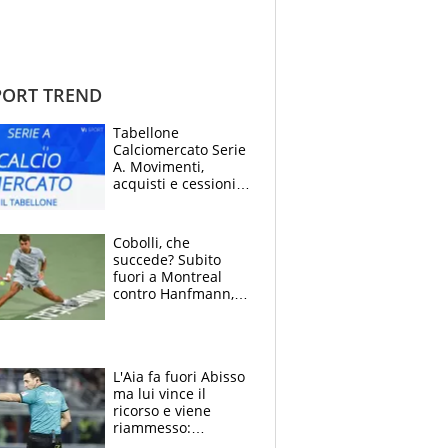
ORT TREND
Tabellone
Calciomercato Serie
A. Movimenti,
acquisti e cessioni:
estate 2026-27
Cobolli, che
succede? Subito
fuori a Montreal
contro Hanfmann,
per Flavio è tutta
colpa della tosse
L'Aia fa fuori Abisso
ma lui vince il
ricorso e viene
riammesso:
continua momento