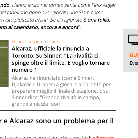
ando.
Hanno avuto nel torneo gente come Felix Auger
i nel tabellone dopo aver giocato uno Slam come
ivato piuttosto avanti. Se ci ragionate
è una follia,
ti al calendario, ancora e ancora
”.
Forse ti può interessare
Alcaraz, ufficiale la rinuncia a
GUI
Toronto. Su Sinner: "La rivalità ci
spinge oltre il limite. E voglio tornare
Even
numero 1"
Alcaraz ha rinunciato (come Sinner,
Djokovic e Draper) a giocare a Toronto per
preparare meglio il finale di stagione. E su
Sinner dice: "Grande rivalità in campo,
grande amicizia fuori"
er e Alcaraz sono un problema per il
che la scelta presa ormai qualche anno fa di
allungare