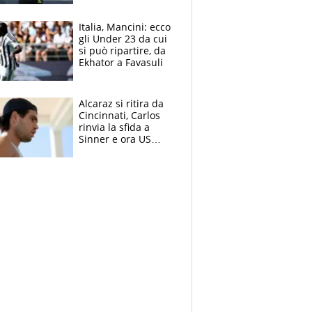
nero per gli arbitri
Italia, Mancini: ecco
gli Under 23 da cui
si può ripartire, da
Ekhator a Favasuli
Alcaraz si ritira da
Cincinnati, Carlos
rinvia la sfida a
Sinner e ora US
Open di nuovo a
rischio