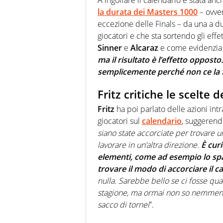
la durata dei Masters 1000
– ovver
eccezione delle Finals – da una a d
giocatori e che sta sortendo gli effe
Sinner
e
Alcaraz
e come evidenzi
ma il risultato è l’effetto oppost
semplicemente perché non ce la 
Fritz critiche le scelte d
Fritz
ha poi parlato delle azioni intr
giocatori sul
calendario
, suggerendo
siano state accorciate per trovare
lavorare in un’altra direzione.
È cur
elementi, come ad esempio lo spaz
trovare il modo di accorciare il c
nulla. Sarebbe bello se ci fosse qua
stagione, ma ormai non so nemmeno 
sacco di tornei
”.