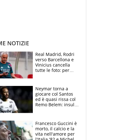
ME NOTIZIE
Real Madrid, Rodri
verso Barcellona e
Vinicius cancella
tutte le foto: per
Mourinho due grane
da risolvere
Neymar torna a
giocare col Santos
ed è quasi rissa col
Remo Belem: insulti
e provocazioni, tifosi
inferociti
Francesco Guccini è
morto, il calcio e la
vita nell'amore per
l'Italia '82 e Michel