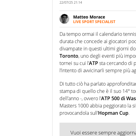
22/07/25 21:14
Matteo Morace
LIVE SPORT SPECIALIST
La multimedialità quale approc
focalizzando ogni attenzione su
Da tempo ormai il calendario tennis
ma fatti
durata che concede ai giocatori p
divampate in questi ultimi giorni dop
Toronto
, uno degli eventi più impo
tornei su cui l’
ATP
sta cercando di 
l’intento di avvicinarli sempre più a
Di tutto ciò ha parlato approfondi
stampa di quello che è il suo 14° to
dell’anno -, ovvero l’
ATP 500 di Wa
Masters 1000 abbia peggiorato la si
provocandola sull’
Hopman Cup
.
Vuoi essere sempre aggiornat