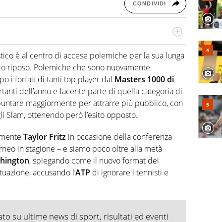
CONDIVIDI
cio personale e professionale. Ama raccontare lo sport
l tempo reale: la verità della dirette non sono opinioni
tico è al centro di accese polemiche per la sua lunga
oco riposo. Polemiche che sono nuovamente
o i forfait di tanti top player dal
Masters 1000 di
rtanti dell’anno e facente parte di quella categoria di
puntare maggiormente per attrarre più pubblico, con
gli Slam, ottenendo però l’esito opposto.
tamente
Taylor Fritz
in occasione della conferenza
rneo in stagione – e siamo poco oltre alla metà
shington
, spiegando come il nuovo format dei
tuazione, accusando l’
ATP
di ignorare i tennisti e
o su ultime news di sport, risultati ed eventi