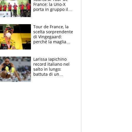
France: la Uno-X
porta in gruppo il
rito della Norvegia
di Haaland e
compagni
Tour de France, la
scelta sorprendente
di Vingegaard:
perché la maglia
gialla indossa la
mascherina, il
rischio da evitare
Larissa Iapichino
record italiano nel
salto in lungo:
battuta di un
centimetro mamma
Fiona May