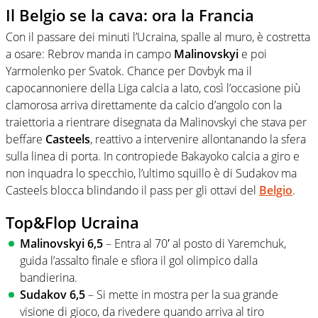
Il Belgio se la cava: ora la Francia
Con il passare dei minuti l’Ucraina, spalle al muro, è costretta
a osare: Rebrov manda in campo
Malinovskyi
e poi
Yarmolenko per Svatok. Chance per Dovbyk ma il
capocannoniere della Liga calcia a lato, così l’occasione più
clamorosa arriva direttamente da calcio d’angolo con la
traiettoria a rientrare disegnata da Malinovskyi che stava per
beffare
Casteels
, reattivo a intervenire allontanando la sfera
sulla linea di porta. In contropiede Bakayoko calcia a giro e
non inquadra lo specchio, l’ultimo squillo è di Sudakov ma
Casteels blocca blindando il pass per gli ottavi del
Belgio
.
Top&Flop Ucraina
Malinovskyi 6,5
– Entra al 70′ al posto di Yaremchuk,
guida l’assalto finale e sfiora il gol olimpico dalla
bandierina.
Sudakov 6,5
– Si mette in mostra per la sua grande
visione di gioco, da rivedere quando arriva al tiro