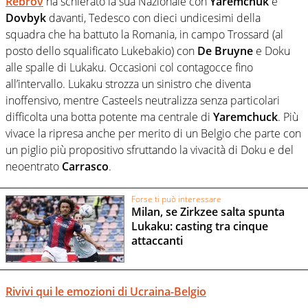
Rebrov
ha schierato la sua Nazionale con
Yaremchuk
e
Dovbyk
davanti, Tedesco con dieci undicesimi della
squadra che ha battuto la Romania, in campo Trossard (al
posto dello squalificato Lukebakio) con
De Bruyne
e Doku
alle spalle di Lukaku. Occasioni col contagocce fino
all’intervallo. Lukaku strozza un sinistro che diventa
inoffensivo, mentre Casteels neutralizza senza particolari
difficolta una botta potente ma centrale di
Yaremchuck
. Più
vivace la ripresa anche per merito di un Belgio che parte con
un piglio più propositivo sfruttando la vivacità di Doku e del
neoentrato
Carrasco
.
Forse ti può interessare
Milan, se Zirkzee salta spunta
Lukaku: casting tra cinque
attaccanti
Rivivi qui le emozioni di Ucraina-Belgio