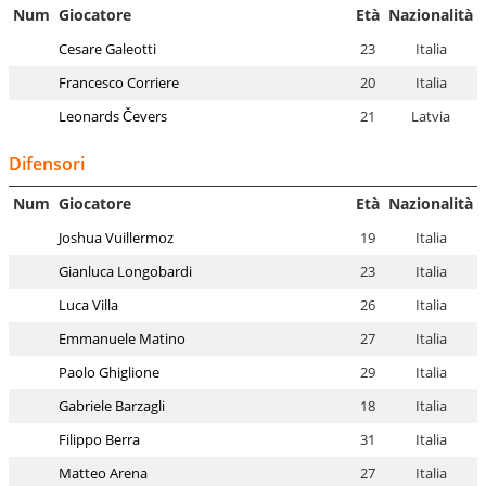
Num
Giocatore
Età
Nazionalità
Cesare Galeotti
23
Italia
Francesco Corriere
20
Italia
Leonards Čevers
21
Latvia
Difensori
Num
Giocatore
Età
Nazionalità
Joshua Vuillermoz
19
Italia
Gianluca Longobardi
23
Italia
Luca Villa
26
Italia
Emmanuele Matino
27
Italia
Paolo Ghiglione
29
Italia
Gabriele Barzagli
18
Italia
Filippo Berra
31
Italia
Matteo Arena
27
Italia