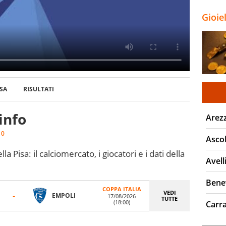
Gioie
SA
RISULTATI
info
Arez
:
0
Ascol
la Pisa: il calciomercato, i giocatori e i dati della
Avell
Bene
COPPA ITALIA
VEDI
-
EMPOLI
17/08/2026
TUTTE
(18:00)
Carr