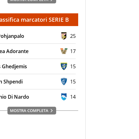
assifica marcatori SERIE B
Pohjanpalo
25
ea Adorante
17
s Ghedjemis
15
en Shpendi
15
nio Di Nardo
14
MOSTRA COMPLETA