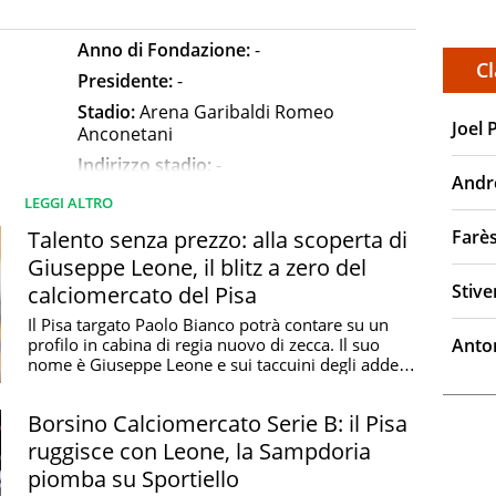
Anno di Fondazione:
-
Cl
Presidente:
-
Stadio:
Arena Garibaldi Romeo
Joel 
Anconetani
Indirizzo stadio:
-
Andr
Dimensioni terreno di gioco:
-
LEGGI ALTRO
Talento senza prezzo: alla scoperta di
Farè
Giuseppe Leone, il blitz a zero del
Stiv
calciomercato del Pisa
ro e azzurro a strisce verticali
Il Pisa targato Paolo Bianco potrà contare su un
ri
profilo in cabina di regia nuovo di zecca. Il suo
Anto
rentina, Lucchese e Spezia
nome è Giuseppe Leone e sui taccuini degli addetti
...
Borsino Calciomercato Serie B: il Pisa
ruggisce con Leone, la Sampdoria
ere ricostituito in due occasioni: nel 1994 come
piomba su Sportiello