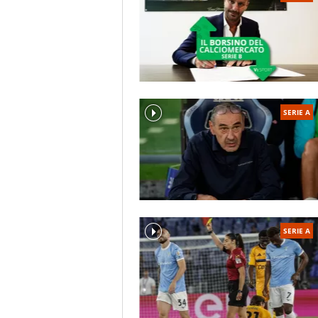
La nuova vita del Pisa
Ripartì dall’Eccellenza, ma già nel 2
Serie C (1999). Nel
2009
ci fu un’alt
a giocare dalla D, campionato che s
di spola tra la C e la B fino alla stag
SERIE A
dalla promozione in massima serie, s
Monza
. Il ritorno alla Serie A è ri
da Pippo Inzaghi, ottengono il sec
propria storia.
I top player del Pisa
Il giocatore con più presenze:
SERIE A
Il giocatore con più gol:
Enzo Lo
Palmares del Pisa
6 promozioni in Serie A
Mitropa Cup
: 2