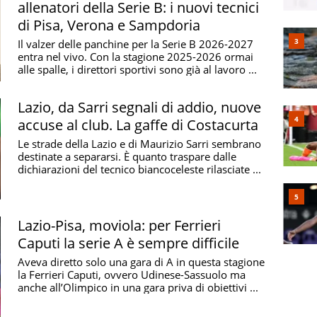
allenatori della Serie B: i nuovi tecnici
di Pisa, Verona e Sampdoria
Il valzer delle panchine per la Serie B 2026-2027
000 raggiunse la B dopo aver vinto la Coppa Italia di
entra nel vivo. Con la stagione 2025-2026 ormai
ra battuta d’arresto: la società fallì di nuovo e riprese
alle spalle, i direttori sportivi sono già al lavoro ...
i lasciarono alle spalle in poco tempo. Seguirono anni
ione
2021/2022
quando i tifosi arrivarono a un passo
Lazio, da Sarri segnali di addio, nuove
fumata nella doppia finale dei play off contro il
accuse al club. La gaffe di Costacurta
mandato al
2024-25
quando i nerazzurri toscani, guidati
Le strade della Lazio e di Maurizio Sarri sembrano
ondo posto ottenendo la sesta promozione della
destinate a separarsi. È quanto traspare dalle
dichiarazioni del tecnico biancoceleste rilasciate ...
Fabrizio Barontini con 317 presenze dal 1960 al 1974
Lazio-Pisa, moviola: per Ferrieri
ni con 78 reti dal 1945 al 1956
Caputi la serie A è sempre difficile
Aveva diretto solo una gara di A in questa stagione
la Ferrieri Caputi, ovvero Udinese-Sassuolo ma
anche all’Olimpico in una gara priva di obiettivi ...