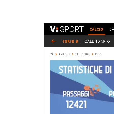
CALCIO
C
SERIE B
CALENDARIO
CALCIO
SQUADRE
PISA