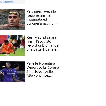
estate 2026-27
Paltrinieri aveva la
ragione, Senna
inquinata ed
Europei a rischio:
allenamenti fermi,
cosa succede
adesso
Real Madrid senza
freni: l’acquisto
record di Diomande
che batte Zidane e
Ronaldo. Vinicius
rinnova: le cifre
Pagelle Fiorentina-
Deportivo La Coruña
1-1: Ndour brilla,
Atta convince.
Pongracic rovina
tutto nel finale