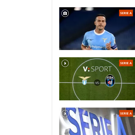
Coppa Italia di Serie C
: 1
SERIE A
FAQ
Come si chiama lo stadio 
La vecchia Arena Garibaldi 
Quali sono i colori della 
del "presidentissimo" che port
La divisa classica del Pisa è n
Il Pisa ha mai vinto il cam
No
SERIE A
SERIE A