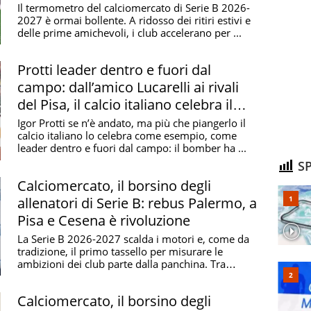
9 come
Associazione Calcio Pisa 1909.
Il termometro del calciomercato di Serie B 2026-
2027 è ormai bollente. A ridosso dei ritiri estivi e
 fallimento e
la promozione in A
delle prime amichevoli, i club accelerano per ...
Protti leader dentro e fuori dal
rivò nel 1920/21 quando i nerazzurri sfiorarono la
campo: dall’amico Lucarelli ai rivali
 sfumata dalla Pro Vercelli che vinse la finalissima
del Pisa, il calcio italiano celebra il
clino: i pisani retrocessero prima in serie cadetta per
bomber scomparso
zzurri videro il primo debole bagliore di luce nel 1934,
Igor Protti se n’è andato, ma più che piangerlo il
calcio italiano lo celebra come esempio, come
serie A; peccato che a questo esito positivo
leader dentro e fuori dal campo: il bomber ha ...
apore che culminarono con una retrocessione in
SP
. Nel 1968 ci fu la svolta: i nerazzurri salirono dalla C
Calciomercato, il borsino degli
 agognata promozione in A. La permanenza in serie
allenatori di Serie B: rebus Palermo, a
 negli anni Settanta i pisani scivolarono di nuovo in
Pisa e Cesena è rivoluzione
urono totalmente stravolte dall’arrivo di
Romeo
La Serie B 2026-2027 scalda i motori e, come da
nza e lo risollevò dalla C alla A. Questi furono gli anni
tradizione, il primo tassello per misurare le
semifinale di Coppa Italia nel 1989 e per due volte
ambizioni dei club parte dalla panchina. Tra
pa Mitropa.
Negli anni Novanta ci fu un nuovo stop:
conferme ...
a e poi nel 1994 fallì per la prima volta nella sua
Calciomercato, il borsino degli