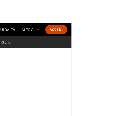
UIDA TV
ALTRO
ACCEDI
RIE B
CALENDARI E CLASSIFICHE
ALTRI SPORT
MONDIALI 2026
OLIMPIADI
GOSSIP
LIFESTYLE