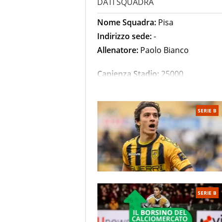
DATI SQUADRA
Nome Squadra:
Pisa
Indirizzo sede:
-
Allenatore:
Paolo Bianco
Capienza Stadio:
25000
Superficie terreno di gioco:
-
SERIE B
STORIA SQUADRA
I colori della maglia del Pisa:
ne
I soprannomi del Pisa:
Nerazzur
Le rivalità più forti:
Livorno, Fio
La storia del Pisa
SERIE B
Chi ha fondato il Pisa
Il Pisa nacque nel 1909 per poi ess