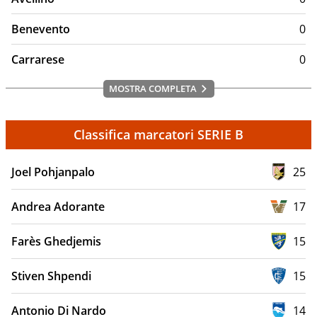
presenze dal 1939 al 1957
Giocatore con più gol:
Renato Braglia con 156 gol dal
Benevento
0
1939 al 1940, dal 1941 al 1942 e dal 1946 al 1949
Carrarese
0
Palmares del Modena
MOSTRA COMPLETA
Supercoppa di Serie C:
2
Classifica marcatori SERIE B
Joel Pohjanpalo
25
Andrea Adorante
17
Farès Ghedjemis
15
Stiven Shpendi
15
Antonio Di Nardo
14