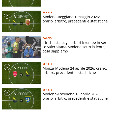
Indirizzo stadio:
-
Superficie terreno di gioco:
-
SERIE B
Dimensioni terreno di gioco:
-
Modena-Reggiana 1 maggio 2026:
orario, arbitro, precedenti e statistiche
STORIA SQUADRA
CALCIO
I colori della maglia del Modena:
giallo e blu
L'inchiesta sugli arbitri irrompe in serie
I soprannomi del Modena:
B: Salernitana-Modena sotto la lente,
cosa sappiamo
Canarini
,
Gialloblù
,
Geminiani
Le rivalità più forti:
Reggiana, Sassuolo, Carpi
SERIE B
Monza-Modena 24 aprile 2026: orario,
La storia del Modena
arbitro, precedenti e statistiche
Chi ha fondato il Modena
Il Modena nacque il 5 aprile 1912 dalla fusione dell’
Audax
SERIE B
Foot Ball Club
con
l’Associazione Studentesca Calcio.
Modena-Frosinone 18 aprile 2026:
orario, arbitro, precedenti e statistiche
Il Modena che rinasce dalle sue ceneri
Sin dai primi anni della sua storia, il Modena s’impose sul