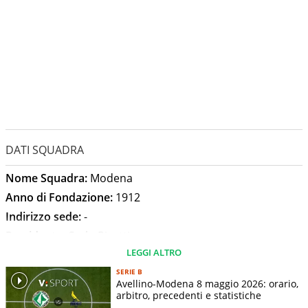
DATI SQUADRA
Nome Squadra:
Modena
Anno di Fondazione:
1912
Indirizzo sede:
-
Presidente:
Carlo Rivetti
LEGGI ALTRO
Allenatore:
Daniele Galloppa
Stadio:
Alberto Braglia
SERIE B
Avellino-Modena 8 maggio 2026: orario,
Capienza Stadio:
21151
arbitro, precedenti e statistiche