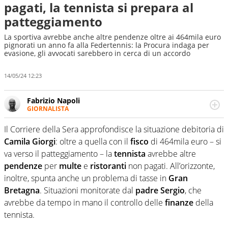
pagati, la tennista si prepara al
patteggiamento
La sportiva avrebbe anche altre pendenze oltre ai 464mila euro
pignorati un anno fa alla Federtennis: la Procura indaga per
evasione, gli avvocati sarebbero in cerca di un accordo
14/05/24 12:23
Fabrizio Napoli
GIORNALISTA
Giornalista professionista, per Virgilio Sport segue anche
il calcio ma è con la pallanuoto che esalta competenze e
Il Corriere della Sera approfondisce la situazione debitoria di
passioni. Cura la comunicazione di HaBaWaBa, il più
Camila Giorgi
: oltre a quella con il
fisco
di 464mila euro – si
grande festival di waterpolo per bambini al mondo
va verso il patteggiamento – la
tennista
avrebbe altre
pendenze
per
multe
e
ristoranti
non pagati. All’orizzonte,
inoltre, spunta anche un problema di tasse in
Gran
Bretagna
. Situazioni monitorate dal
padre Sergio
, che
avrebbe da tempo in mano il controllo delle
finanze
della
tennista.