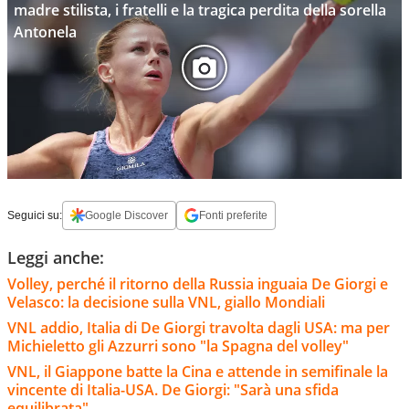
madre stilista, i fratelli e la tragica perdita della sorella
Antonela
Seguici su:
Google Discover
Fonti preferite
Leggi anche:
Volley, perché il ritorno della Russia inguaia De Giorgi e
Velasco: la decisione sulla VNL, giallo Mondiali
VNL addio, Italia di De Giorgi travolta dagli USA: ma per
Michieletto gli Azzurri sono "la Spagna del volley"
VNL, il Giappone batte la Cina e attende in semifinale la
vincente di Italia-USA. De Giorgi: "Sarà una sfida
equilibrata"