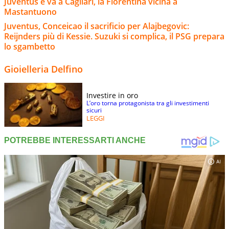
Juventus e va a Cagliari, la Fiorentina vicina a
Mastantuono
Juventus, Conceicao il sacrificio per Alajbegovic:
Reijnders più di Kessie. Suzuki si complica, il PSG prepara
lo sgambetto
Gioielleria Delfino
Investire in oro
L’oro torna protagonista tra gli investimenti
sicuri
LEGGI