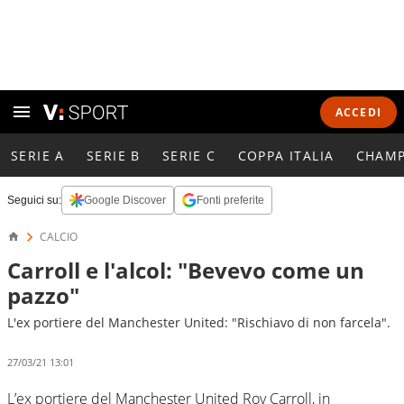
ACCEDI
SERIE A
SERIE B
SERIE C
COPPA ITALIA
CHAMP
Seguici su:
Google Discover
Fonti preferite
CALCIO
Carroll e l'alcol: "Bevevo come un
pazzo"
L'ex portiere del Manchester United: "Rischiavo di non farcela".
27/03/21 13:01
L’ex portiere del Manchester United Roy Carroll, in