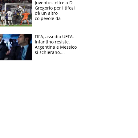
Ducati in affanno
Juventus, oltre a Di
Gregorio per i tifosi
c’è un altro
colpevole da
mandar via
FIFA, assedio UEFA:
Infantino resiste.
Argentina e Messico
si schierano,
CONCACAF spaccata