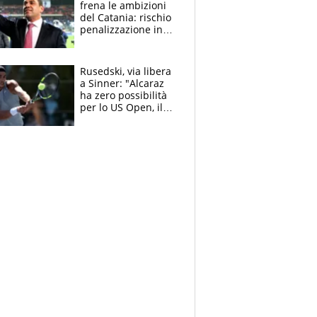
frena le ambizioni
del Catania: rischio
penalizzazione in
classifica, cosa
succede?
Rusedski, via libera
a Sinner: "Alcaraz
ha zero possibilità
per lo US Open, il
2026 forse è gà
finito per lui"