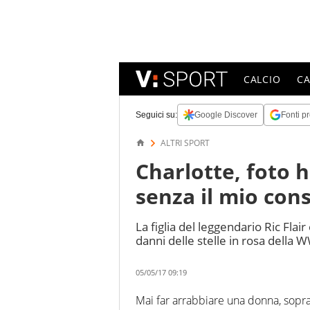
CALCIO
C
Seguici su:
Google Discover
Fonti pr
ALTRI SPORT
Charlotte, foto 
senza il mio con
La figlia del leggendario Ric Flair
danni delle stelle in rosa della 
05/05/17 09:19
Mai far arrabbiare una donna, sopra