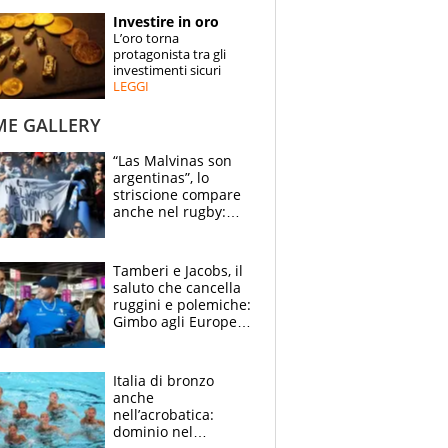
STORIE
Investire in oro
L’oro torna
SPECIALI
protagonista tra gli
investimenti sicuri
LEGGI
ESPERTI
ME GALLERY
CONTATTI
“Las Malvinas son
argentinas”, lo
striscione compare
anche nel rugby:
dopo Messi e
compagni ormai è
un caso
Tamberi e Jacobs, il
saluto che cancella
ruggini e polemiche:
Gimbo agli Europei
cerca un altro
miracolo
Italia di bronzo
anche
nell’acrobatica:
dominio nel