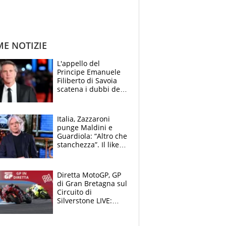
ME NOTIZIE
L'appello del
Principe Emanuele
Filiberto di Savoia
scatena i dubbi dei
tifosi: "E' una
trappola"
Italia, Zazzaroni
punge Maldini e
Guardiola: “Altro che
stanchezza”. Il like
di Mancini e le
polemiche sui social
Diretta MotoGP, GP
di Gran Bretagna sul
Circuito di
Silverstone LIVE:
Aprilia vuole
un'altra impresa,