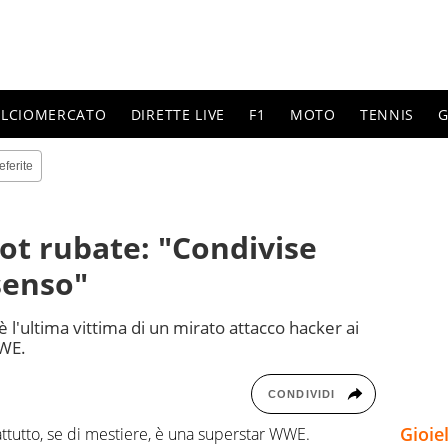
ALCIOMERCATO
DIRETTE LIVE
F1
MOTO
TENNIS
G
eferite
hot rubate: "Condivise
senso"
 è l'ultima vittima di un mirato attacco hacker ai
WWE.
CONDIVIDI
Gioie
ttutto, se di mestiere, è una superstar WWE.