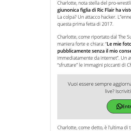
Charlotte, nota stella del pro-wrestli
giunonica figlia di Ric Flair ha vis
La colpa? Un attacco hacker. L”ennes
questa prima fetta di 2017.
Charlotte, come riportato dal The Sun
maniera forte e chiara: “
Le mie fot
pubblicamente senza il mio cons
immediatamente da internet”. Un av
“sfruttare” le immagini piccanti di C
Vuoi essere sempre aggiornat
live? Iscrivi
Ent
Charlotte, come detto, è l’ultima di 