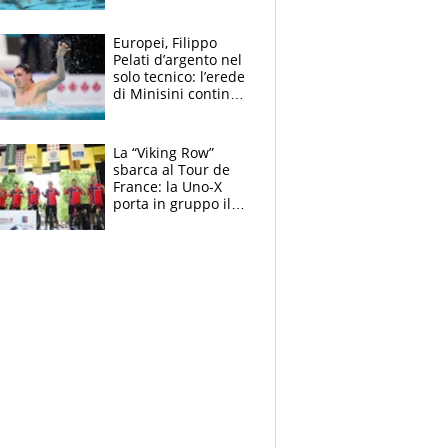
medagliere, ora
tocca a Ceccon, Curti
e compagni
Europei, Filippo
continuare
Pelati d’argento nel
solo tecnico: l’erede
di Minisini continua
a stupire, Los
Angeles è già nel
mirino
La “Viking Row”
sbarca al Tour de
France: la Uno-X
porta in gruppo il
rito della Norvegia
di Haaland e
compagni