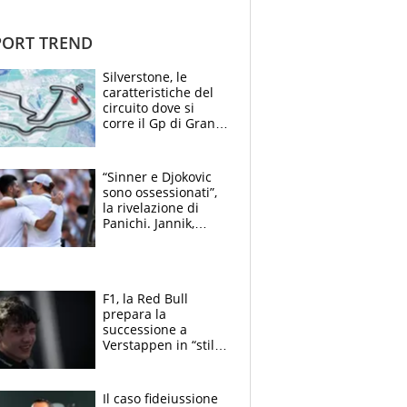
ORT TREND
Silverstone, le
caratteristiche del
circuito dove si
corre il Gp di Gran
Bretagna del
Motomondiale
“Sinner e Djokovic
sono ossessionati”,
la rivelazione di
Panichi. Jannik,
ansia per il
ginocchio e il rischio
agli US Open
F1, la Red Bull
prepara la
successione a
Verstappen in “stile
Antonelli”. Colapinto
derubato, che
attacco all’Italia
Il caso fideiussione