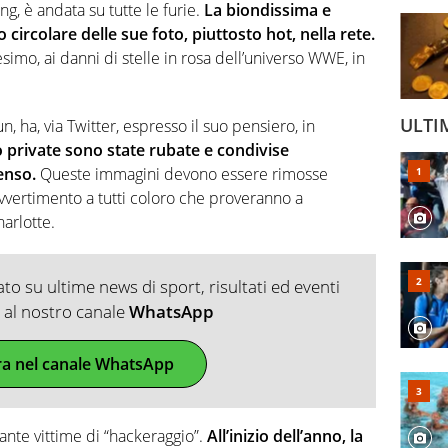
ng, è andata su tutte le furie.
La biondissima e
to circolare delle sue foto, piuttosto hot, nella rete.
imo, ai danni di stelle in rosa dell’universo WWE, in
ULTI
, ha, via Twitter, espresso il suo pensiero, in
o private sono state rubate e condivise
enso.
Queste immagini devono essere rimosse
vertimento a tutti coloro che proveranno a
harlotte.
o su ultime news di sport, risultati ed eventi
ti al nostro canale
WhatsApp
ra nel canale WhatsApp
tante vittime di “hackeraggio”.
All’inizio dell’anno, la