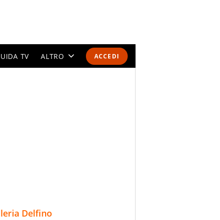
UIDA TV
ALTRO
ACCEDI
CALENDARI E CLASSIFICHE
ALTRI SPORT
MONDIALI 2026
OLIMPIADI
GOSSIP
LIFESTYLE
lleria Delfino