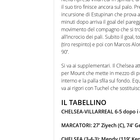
il suo tiro finisce ancora sul palo. Pr
incursione di Estupinan che prova a
minuti dopo arriva il goal del pareg
movimento del compagno che si trov
all’incrocio dei pali. Subito il goal,
(tiro respinto) e poi con Marcos Alo
90′.
Si va ai supplementari. Il Chelsea att
per Mount che mette in mezzo di pri
interno e la palla sfila sul fondo. 
va ai rigori con Tuchel che sostituis
IL TABELLINO
CHELSEA-VILLARREAL 6-5 dopo i ca
MARCATORI: 27′ Ziyech (C), 74′ G
CHELSEA (3-4-3): Mendy (119′ Kep