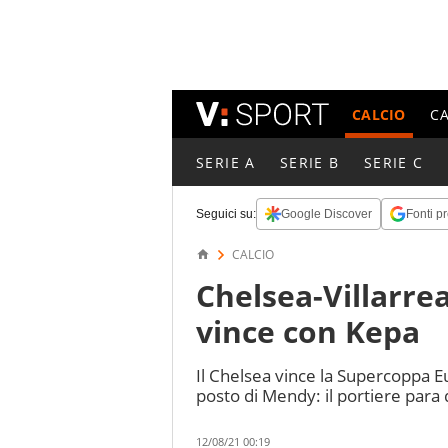
CALCIO
C
SERIE A
SERIE B
SERIE C
Seguici su:
Google Discover
Fonti pr
CALCIO
Chelsea-Villarrea
vince con Kepa
Il Chelsea vince la Supercoppa Eu
posto di Mendy: il portiere para 
12/08/21 00:19