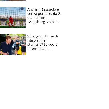
Pellegrini punta su
Curtis
Anche il Sassuolo è
senza portiere: da 2-
0 a 2-3 con
l'Augsburg, Volpato
non basta, che
errori di Muric
Vingegaard, aria di
ritiro a fine
stagione? Le voci si
intensificano.
Pogacar, niente
Sanremo nel 2027:
vuole la Roubaix