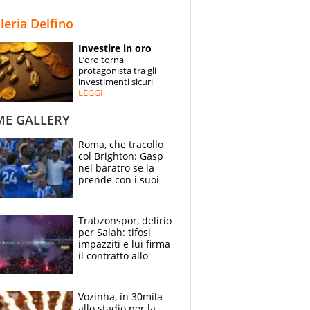
STORIE
lleria Delfino
SPECIALI
Investire in oro
L’oro torna
ESPERTI
protagonista tra gli
investimenti sicuri
LEGGI
CONTATTI
ME GALLERY
Roma, che tracollo
col Brighton: Gasp
nel baratro se la
prende con i suoi
cambiando tutti
Trabzonspor, delirio
per Salah: tifosi
impazziti e lui firma
il contratto allo
stadio
Vozinha, in 30mila
allo stadio per la