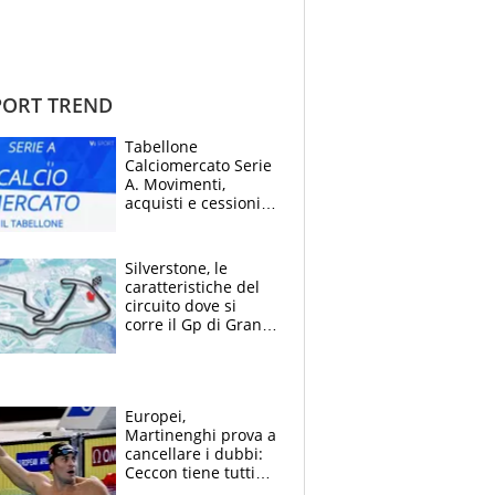
ORT TREND
Tabellone
Calciomercato Serie
A. Movimenti,
acquisti e cessioni:
estate 2026-27
Silverstone, le
caratteristiche del
circuito dove si
corre il Gp di Gran
Bretagna del
Motomondiale
Europei,
Martinenghi prova a
cancellare i dubbi:
Ceccon tiene tutti
col fiato sospeso.