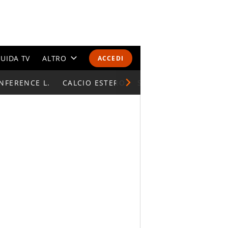
UIDA TV
ALTRO
ACCEDI
NFERENCE L.
CALENDARI E CLASSIFICHE
CALCIO ESTERO
SUPERCOPPA ITALIAN
ALTRI SPORT
MONDIALI 2026
OLIMPIADI
GOSSIP
LIFESTYLE