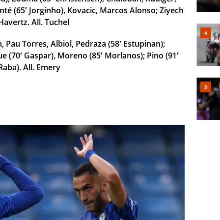
nté (65′ Jorginho), Kovacic, Marcos Alonso; Ziyech
Havertz. All. Tuchel
, Pau Torres, Albiol, Pedraza (58′ Estupinan);
e (70′ Gaspar), Moreno (85′ Morlanos); Pino (91′
Raba). All. Emery
o