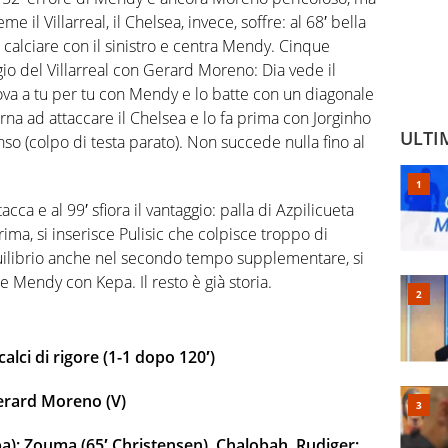
eme il Villarreal, il Chelsea, invece, soffre: al 68′ bella
 calciare con il sinistro e centra Mendy. Cinque
gio del Villarreal con Gerard Moreno: Dia vede il
a a tu per tu con Mendy e lo batte con un diagonale
 torna ad attaccare il Chelsea e lo fa prima con Jorginho
ULTI
nso (colpo di testa parato). Non succede nulla fino al
acca e al 99′ sfiora il vantaggio: palla di Azpilicueta
ma, si inserisce Pulisic che colpisce troppo di
Equilibrio anche nel secondo tempo supplementare, si
ce Mendy con Kepa. Il resto è già storia.
lci di rigore (1-1 dopo 120′)
erard Moreno (V)
a); Zouma (65′ Christensen), Chalobah, Rudiger;