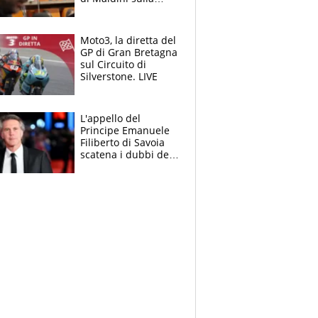
Nazionale e sul
sogno interrotto
Moto3, la diretta del
GP di Gran Bretagna
sul Circuito di
Silverstone. LIVE
L'appello del
Principe Emanuele
Filiberto di Savoia
scatena i dubbi dei
tifosi: "E' una
trappola"