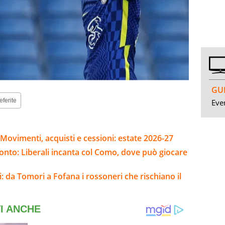
GUI
eferite
Even
Movimenti, acquisti e cessioni: estate 2026-27
pronto: Liberali incanta col Como, dove può giocare
: da Tomori a Fofana i rossoneri che rischiano il