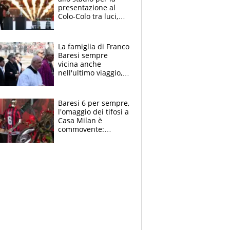
presentazione al
Colo-Colo tra luci,
spettacolo, elicotteri
e paracadutisti
La famiglia di Franco
Baresi sempre
vicina anche
nell'ultimo viaggio,
la moglie Maura, i
figli e i suoi cari
circondati
Baresi 6 per sempre,
dall'affetto dei tifosi
l'omaggio dei tifosi a
Casa Milan è
commovente:
maglie, bandiere,
sciarpe, lacrime e
bigliettini