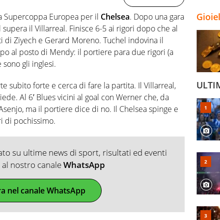
Gioie
la Supercoppa Europea per il
Chelsea
. Dopo una gara
l supera il Villarreal. Finisce 6-5 ai rigori dopo che al
eti di Ziyech e Gerard Moreno. Tuchel indovina il
o al posto di Mendy: il portiere para due rigori (a
 sono gli inglesi.
ULTI
ubito forte e cerca di fare la partita. Il Villarreal,
iede. Al 6′ Blues vicini al goal con Werner che, da
Asenjo, ma il portiere dice di no. Il Chelsea spinge e
ri di pochissimo.
o su ultime news di sport, risultati ed eventi
ti al nostro canale
WhatsApp
ra nel canale WhatsApp