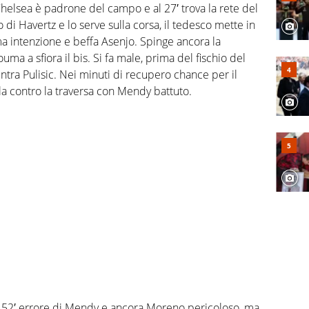
l Chelsea è padrone del campo e al 27′ trova la rete del
di Havertz e lo serve sulla corsa, il tedesco mette in
a intenzione e beffa Asenjo. Spinge ancora la
a a sfiora il bis. Si fa male, prima del fischio del
ntra Pulisic. Nei minuti di recupero chance per il
alla contro la traversa con Mendy battuto.
 al 52′ errore di Mendy e ancora Moreno pericoloso, ma