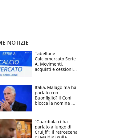
ME NOTIZIE
Tabellone
Calciomercato Serie
A. Movimenti,
acquisti e cessioni:
estate 2026-27
Italia, Malagò ma hai
parlato con
Buonfiglio? Il Coni
blocca la nomina di
Diana Bianchedi
“Guardiola ci ha
parlato a lungo di
Cruijff”: il retroscena
di Maldini sulla