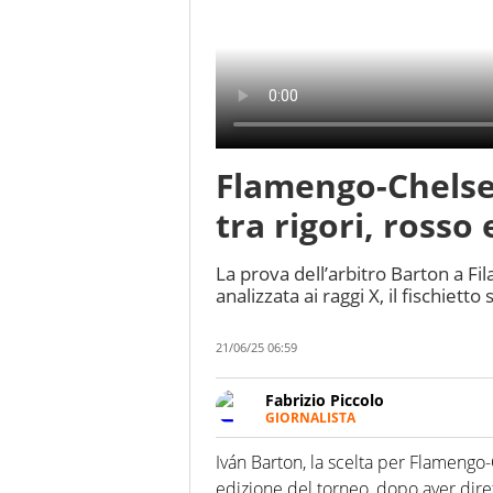
Flamengo-Chelsea
tra rigori, rosso
La prova dell’arbitro Barton a Fi
analizzata ai raggi X, il fischie
21/06/25 06:59
Fabrizio Piccolo
GIORNALISTA
Nella sua carriera ha seguito 
agenzie e testate. Esperienza
Iván Barton, la scelta per Flamengo-
prevalentemente di calcio
edizione del torneo, dopo aver diret