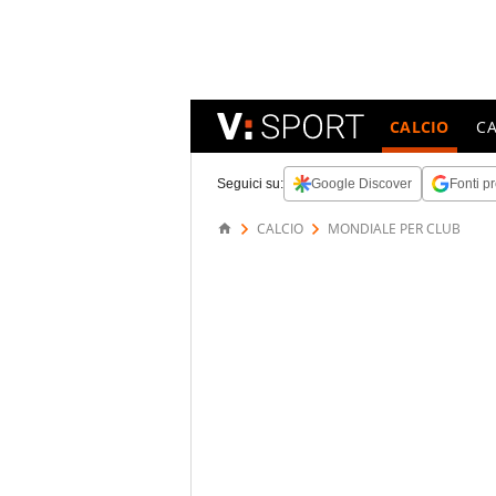
CALCIO
C
Seguici su:
Google Discover
Fonti pr
CALCIO
MONDIALE PER CLUB