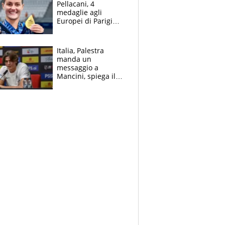
Pellacani, 4
medaglie agli
Europei di Parigi
2026, papà
Giampaolo
giornalista, mamma
Italia, Palestra
insegnante e il
manda un
fratello calciatore
messaggio a
Mancini, spiega il
motivo del no
all’Inter e lancia
l'alleanza con
Donnarumma