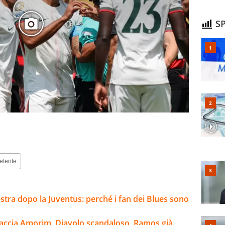
SP
eferite
estra dopo la Juventus: perché i fan dei Blues sono
raccia Amorim, Diavolo scandaloso, Ramos già