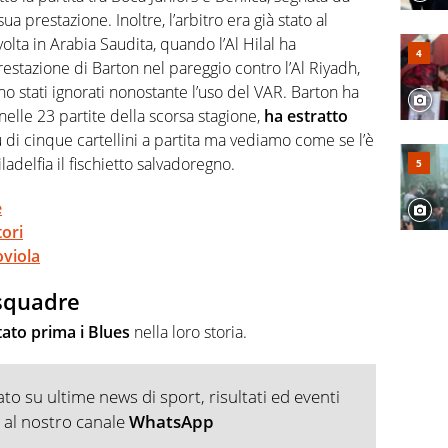
sua prestazione. Inoltre, l’arbitro era già stato al
olta in Arabia Saudita, quando l’Al Hilal ha
estazione di Barton nel pareggio contro l’Al Riyadh,
o stati ignorati nonostante l’uso del VAR. Barton ha
elle 23 partite della scorsa stagione,
ha estratto
ù di cinque cartellini a partita ma vediamo come se l’è
iladelfia il fischietto salvadoregno.
e
ori
oviola
 squadre
tato prima i Blues
nella loro storia.
o su ultime news di sport, risultati ed eventi
ti al nostro canale
WhatsApp