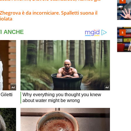
Zhegrova è da incorniciare. Spalletti suona il
iolata