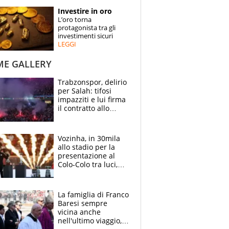
STORIE
Investire in oro
L’oro torna
SPECIALI
protagonista tra gli
investimenti sicuri
LEGGI
ESPERTI
ME GALLERY
CONTATTI
Trabzonspor, delirio
per Salah: tifosi
impazziti e lui firma
il contratto allo
stadio
Vozinha, in 30mila
allo stadio per la
presentazione al
Colo-Colo tra luci,
spettacolo, elicotteri
e paracadutisti
La famiglia di Franco
Baresi sempre
vicina anche
nell'ultimo viaggio,