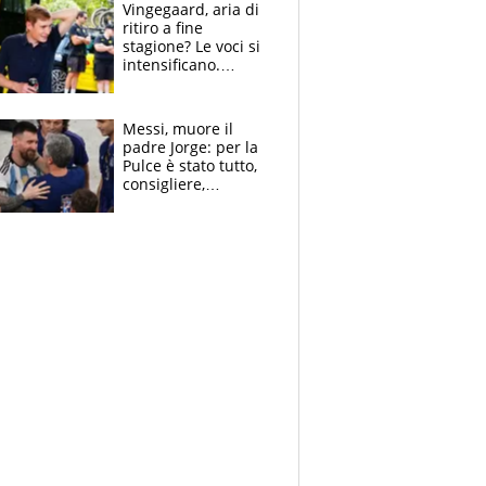
Vingegaard, aria di
ritiro a fine
stagione? Le voci si
intensificano.
Pogacar, niente
Sanremo nel 2027:
vuole la Roubaix
Messi, muore il
padre Jorge: per la
Pulce è stato tutto,
consigliere,
manager, amico e
capofamiglia