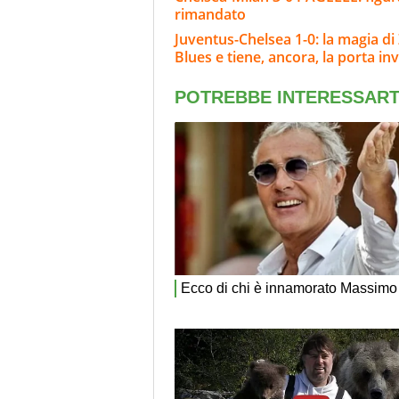
rimandato
Juventus-Chelsea 1-0: la magia di 
Blues e tiene, ancora, la porta inv