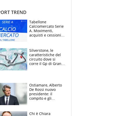
ORT TREND
Tabellone
Calciomercato Serie
A. Movimenti,
acquisti e cessioni:
estate 2026-27
Silverstone, le
caratteristiche del
circuito dove si
corre il Gp di Gran
Bretagna del
Motomondiale
Ostiamare, Alberto
De Rossi nuovo
presidente: il
compito e gli
obiettivi ricevuti dal
figlio Daniele
Chi è Chiara