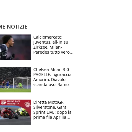
ME NOTIZIE
Calciomercato:
Juventus, all-in su
Zirkzee, Milan-
Paredes tutto vero,
Lukaku lascia il
Napoli
Chelsea-Milan 3-0
PAGELLE: figuraccia
Amorim, Diavolo
scandaloso, Ramos
già rimandato
Diretta MotoGP,
Silverstone, Gara
Sprint LIVE: dopo la
prima fila Aprilia
cerca il colpaccio