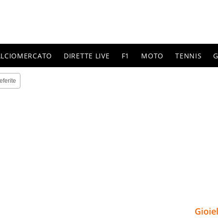
ALCIOMERCATO
DIRETTE LIVE
F1
MOTO
TENNIS
G
eferite
Gioie