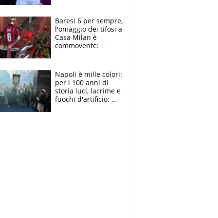
la moglie Maura, i
figli e i suoi cari
circondati
Baresi 6 per sempre,
dall'affetto dei tifosi
l'omaggio dei tifosi a
Casa Milan è
commovente:
maglie, bandiere,
sciarpe, lacrime e
bigliettini
Napoli è mille colori:
per i 100 anni di
storia luci, lacrime e
fuochi d'artificio: De
Laurentiis salta al
coro anti-Juve