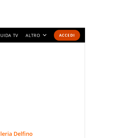
UIDA TV
ALTRO
ACCEDI
CALENDARI E CLASSIFICHE
ALTRI SPORT
MONDIALI 2026
OLIMPIADI
GOSSIP
LIFESTYLE
lleria Delfino