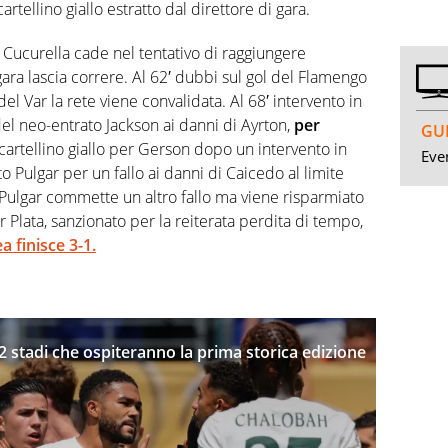
artellino giallo estratto dal direttore di gara.
Cucurella cade nel tentativo di raggiungere
 gara lascia correre. Al 62′ dubbi sul gol del Flamengo
Var la rete viene convalidata. Al 68′ intervento in
del neo-entrato Jackson ai danni di Ayrton,
per
GUI
′ cartellino giallo per Gerson dopo un intervento in
Even
o Pulgar per un fallo ai danni di Caicedo al limite
Pulgar commette un altro fallo ma viene risparmiato
er Plata, sanzionato per la reiterata perdita di tempo,
 finisce 3-1.
2 stadi che ospiteranno la prima storica edizione