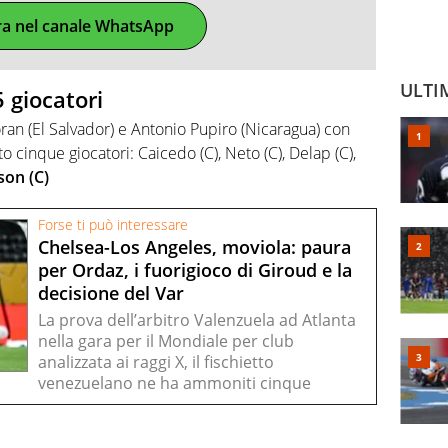
ra nel canale WhatsApp
ULTI
 giocatori
ran (El Salvador) e Antonio Pupiro (Nicaragua) con
o cinque giocatori: Caicedo (C), Neto (C), Delap (C),
son (C)
Forse ti può interessare
Chelsea-Los Angeles, moviola: paura
per Ordaz, i fuorigioco di Giroud e la
decisione del Var
La prova dell’arbitro Valenzuela ad Atlanta
nella gara per il Mondiale per club
analizzata ai raggi X, il fischietto
venezuelano ne ha ammoniti cinque