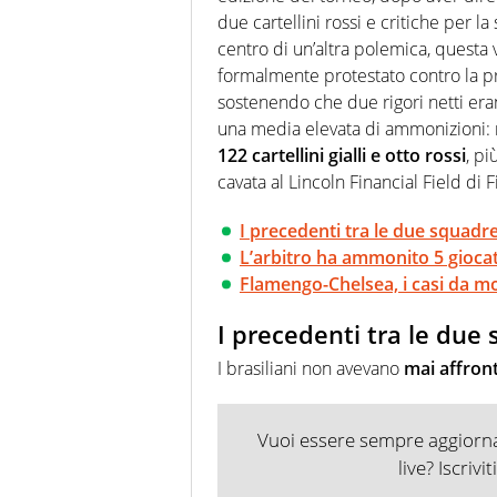
due cartellini rossi e critiche per la 
centro di un’altra polemica, questa v
formalmente protestato contro la pr
sostenendo che due rigori netti eran
una media elevata di ammonizioni: n
122 cartellini gialli e otto rossi
, pi
cavata al Lincoln Financial Field di F
I precedenti tra le due squadr
L’arbitro ha ammonito 5 giocat
Flamengo-Chelsea, i casi da m
I precedenti tra le due
I brasiliani non avevano
mai affron
Vuoi essere sempre aggiornat
live? Iscrivi