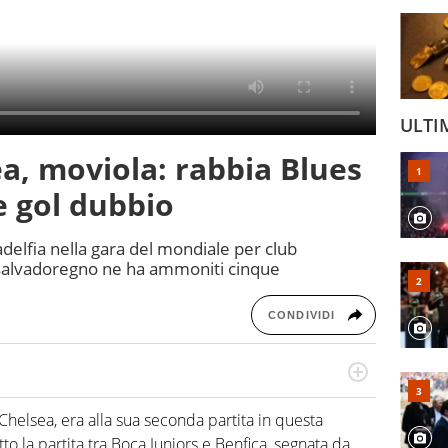
ULTI
, moviola: rabbia Blues
 e gol dubbio
ladelfia nella gara del mondiale per club
tto salvadoregno ne ha ammoniti cinque
CONDIVIDI
numerose manifestazioni sportive e collaborato con
, competenza, conoscenza e memoria storica. Si occupa
Chelsea, era alla sua seconda partita in questa
to la partita tra Boca Juniors e Benfica, segnata da