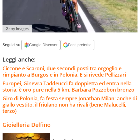
Getty Images
Seguici su:
Google Discover
Fonti preferite
Leggi anche:
Ciccone e Scaroni, due secondi posti tra orgoglio e
rimpianto a Burgos e in Polonia. E si rivede Pellizzari
Europei, Ginevra Taddeucci fa doppietta ed entra nella
storia, è oro pure nella 5 km. Barbara Pozzobon bronzo
Giro di Polonia, fa festa sempre Jonathan Milan: anche di
giallo vestito, il friulano non ha rivali (bene Malucelli,
terzo)
Gioielleria Delfino