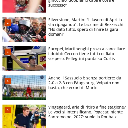
ginocchio, dobbiamo capire cosa è
successo”
Silverstone, Martin: "Il lavoro di Aprilia
sta ripagando". Le lacrime di Bezzecchi:
"Ho dato tutto, spero di finire la gara
domani"
Europei, Martinenghi prova a cancellare
i dubbi: Ceccon tiene tutti col fiato
sospeso. Pellegrini punta su Curtis
Anche il Sassuolo è senza portiere: da
2-0 a 2-3 con l'Augsburg, Volpato non
basta, che errori di Muric
Vingegaard, aria di ritiro a fine stagione?
Le voci si intensificano. Pogacar, niente
Sanremo nel 2027: vuole la Roubaix