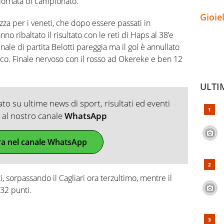
iornata di campionato.
Gioie
ezza per i veneti, che dopo essere passati in
nno ribaltato il risultato con le reti di Haps al 38’e
finale di partita Belotti pareggia ma il gol è annullato
oco. Finale nervoso con il rosso ad Okereke e ben 12
ULTI
o su ultime news di sport, risultati ed eventi
ti al nostro canale
WhatsApp
ra nel canale WhatsApp
ti, sorpassando il Cagliari ora terzultimo, mentre il
32 punti.