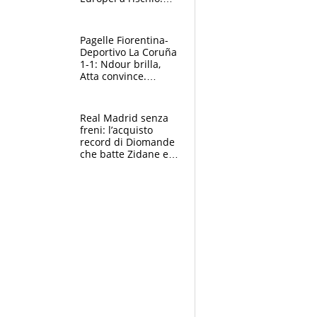
allenamenti fermi,
cosa succede
adesso
Pagelle Fiorentina-
Deportivo La Coruña
1-1: Ndour brilla,
Atta convince.
Pongracic rovina
tutto nel finale
Real Madrid senza
freni: l’acquisto
record di Diomande
che batte Zidane e
Ronaldo. Vinicius
rinnova: le cifre