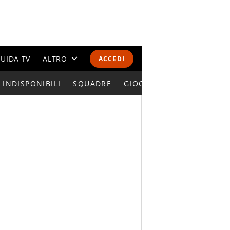
UIDA TV
ALTRO
ACCEDI
INDISPONIBILI
CALENDARI E CLASSIFICHE
SQUADRE
GIOCATORI SERIE A
ALTRI SPORT
MONDIALI 2026
OLIMPIADI
GOSSIP
LIFESTYLE