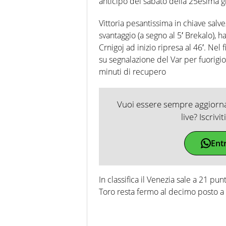
anticipo del sabato della 25esima g
Vittoria pesantissima in chiave salv
svantaggio (a segno al 5′ Brekalo), ha
Crnigoj ad inizio ripresa al 46′. Nel 
su segnalazione del Var per fuorigi
minuti di recupero
Vuoi essere sempre aggiornat
live? Iscrivi
Ent
In classifica il Venezia sale a 21 pun
Toro resta fermo al decimo posto a 