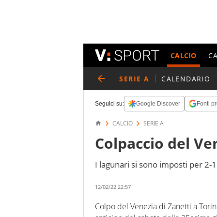
CALCIO
C
SERIE A
CALENDARIO
Seguici su:
Google Discover
Fonti pr
CALCIO
SERIE A
Colpaccio del Ve
I lagunari si sono imposti per 2-1
12/02/22 22:57
Colpo del Venezia di Zanetti a Torin