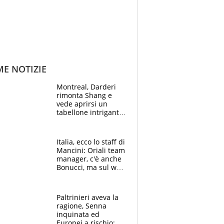
ME NOTIZIE
Montreal, Darderi
rimonta Shang e
vede aprirsi un
tabellone intrigante:
"Penso solo a
Borges, ma sono
felice del mio livello"
Italia, ecco lo staff di
Mancini: Oriali team
manager, c'è anche
Bonucci, ma sul web
infuria la polemica
Paltrinieri aveva la
ragione, Senna
inquinata ed
Europei a rischio: