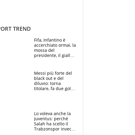
ORT TREND
Fifa, Infantino è
accerchiato ormai, la
mossa del
presidente, il giallo
dimissioni e la verità
sulla telefonata a
Trump
Messi più forte del
black out e del
diluvio: torna
titolare, fa due gol e
un assist e trascina
l'Inter Miami, altro
che ritiro
Lo voleva anche la
Juventus: perché
Salah ha scelto il
Trabzonspor invece
di un top club