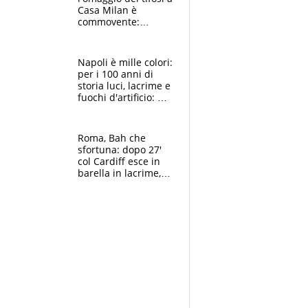
Casa Milan è
commovente:
maglie, bandiere,
sciarpe, lacrime e
bigliettini
Napoli è mille colori:
per i 100 anni di
storia luci, lacrime e
fuochi d'artificio: De
Laurentiis salta al
coro anti-Juve
Roma, Bah che
sfortuna: dopo 27'
col Cardiff esce in
barella in lacrime,
Dybala rigore da
schiaffi, i giallorossi
prendono 3 gol in
45'