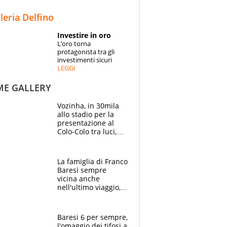
STORIE
lleria Delfino
SPECIALI
Investire in oro
L’oro torna
ESPERTI
protagonista tra gli
investimenti sicuri
LEGGI
CONTATTI
ME GALLERY
Vozinha, in 30mila
allo stadio per la
presentazione al
Colo-Colo tra luci,
spettacolo, elicotteri
e paracadutisti
La famiglia di Franco
Baresi sempre
vicina anche
nell'ultimo viaggio,
la moglie Maura, i
figli e i suoi cari
circondati
Baresi 6 per sempre,
dall'affetto dei tifosi
l'omaggio dei tifosi a