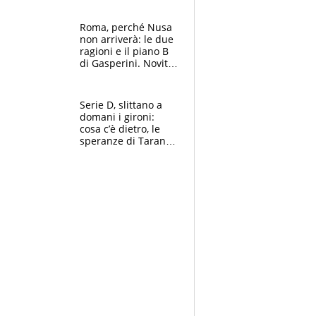
Roma, perché Nusa
non arriverà: le due
ragioni e il piano B
di Gasperini. Novità
su Pellegrini e
Cacciamani
Serie D, slittano a
domani i gironi:
cosa c’è dietro, le
speranze di Taranto
e Messina, chi può
essere ripescato