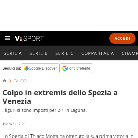
ACCEDI
SERIE A
SERIE B
SERIE C
COPPA ITALIA
CHAMP
Seguici su:
Google Discover
Fonti preferite
CALCIO
Colpo in extremis dello Spezia a
Venezia
I liguri si sono imposti per 2-1 in Laguna.
19/09/21 17:20
Lo Spezia di Thiago Motta ha ottenuto la sua prima vittoria in