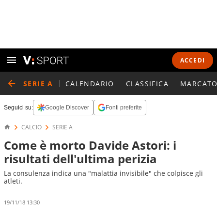
ACCEDI
SERIE A
CALENDARIO
CLASSIFICA
MARCATO
Seguici su:
Google Discover
Fonti preferite
CALCIO
SERIE A
Come è morto Davide Astori: i
risultati dell'ultima perizia
La consulenza indica una "malattia invisibile" che colpisce gli
atleti.
19/11/18 13:30