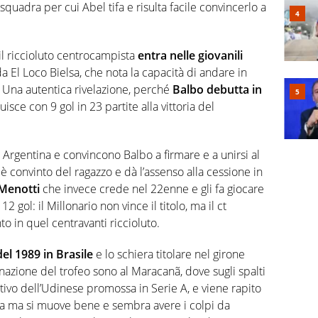
 squadra per cui Abel tifa e risulta facile convincerlo a
il riccioluto centrocampista
entra nelle giovanili
a El Loco Bielsa, che nota la capacità di andare in
i. Una autentica rivelazione, perché
Balbo debutta in
isce con 9 gol in 23 partite alla vittoria del
 Argentina e convincono Balbo a firmare e a unirsi al
è convinto del ragazzo e dà l’assenso alla cessione in
 Menotti
che invece crede nel 22enne e gli fa giocare
2 gol: il Millonario non vince il titolo, ma il ct
to in quel centravanti riccioluto.
el 1989 in Brasile
e lo schiera titolare nel girone
egnazione del trofeo sono al Maracanã, dove sugli spalti
ortivo dell’Udinese promossa in Serie A, e viene rapito
 ma si muove bene e sembra avere i colpi da