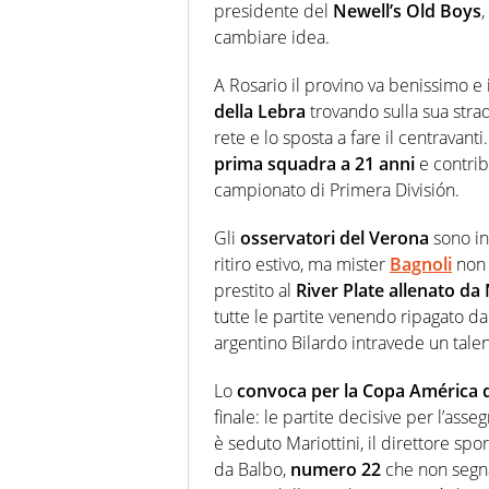
presidente del
Newell’s Old Boys
,
cambiare idea.
A Rosario il provino va benissimo e 
della Lebra
trovando sulla sua strad
rete e lo sposta a fare il centravant
prima squadra a 21 anni
e contribu
campionato di Primera División.
Gli
osservatori del Verona
sono in
ritiro estivo, ma mister
Bagnoli
non 
prestito al
River Plate allenato da
tutte le partite venendo ripagato da 1
argentino Bilardo intravede un talen
Lo
convoca per la Copa América d
finale: le partite decisive per l’ass
è seduto Mariottini, il direttore sp
da Balbo,
numero 22
che non segna