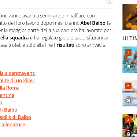
ssionato di sport, numeri e politica, destro di mano e
ncia di Taranto a Roma e Torino, passando per Madrid e
ini: vanno avanti a seminare e innaffiare con
ie e curiosità sugli sportivi del passato e del presente.
utto del loro lavoro dopo mesi o anni.
Abel Balbo
fa
 la maggior parte della sua carriera ha lavorato per
della squadra
e ha regalato gioie e soddisfazioni ai
ULTI
sa trofei, e solo alla fine i
risultati
sono arrivati a
la a centravanti
lite di un killer
alla Roma
gentina
po
 di Balbo
kills di Balbo
 allenatore