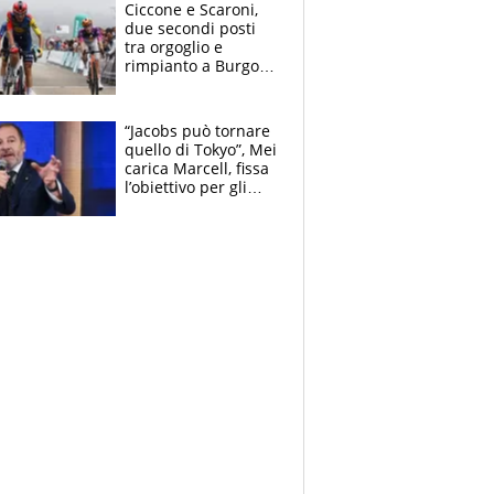
delle tensioni
Ciccone e Scaroni,
due secondi posti
tra orgoglio e
rimpianto a Burgos
e in Polonia. E si
rivede Pellizzari
“Jacobs può tornare
quello di Tokyo”, Mei
carica Marcell, fissa
l’obiettivo per gli
Europei e scherza
su Binaghi