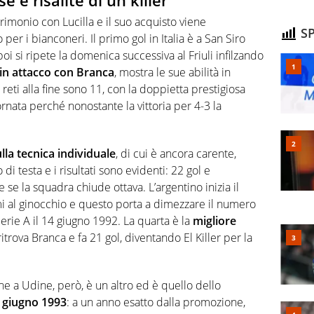
e e risalite di un killer
rimonio con Lucilla e il suo acquisto viene
SP
er i bianconeri. Il primo gol in Italia è a San Siro
poi si ripete la domenica successiva al Friuli infilzando
in attacco con Branca
, mostra le sue abilità in
 reti alla fine sono 11, con la doppietta prestigiosa
iornata perché nonostante la vittoria per 4-3 la
lla tecnica individuale
, di cui è ancora carente,
di testa e i risultati sono evidenti: 22 gol e
se la squadra chiude ottava. L’argentino inizia il
 al ginocchio e questo porta a dimezzare il numero
Serie A il 14 giugno 1992. La quarta è la
migliore
 ritrova Branca e fa 21 gol, diventando El Killer per la
e a Udine, però, è un altro ed è quello dello
4 giugno 1993
: a un anno esatto dalla promozione,