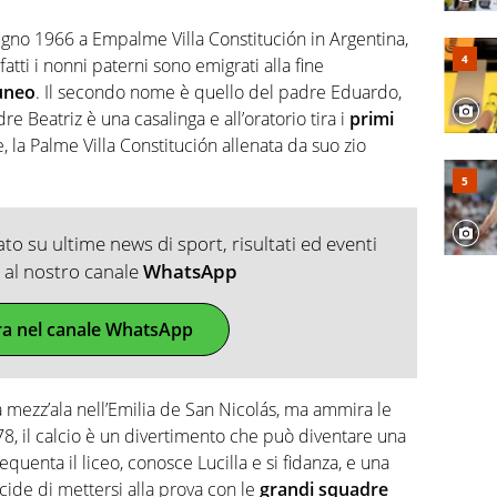
ugno 1966 a Empalme Villa Constitución in Argentina,
nfatti i nonni paterni sono emigrati alla fine
Cuneo
. Il secondo nome è quello del padre Eduardo,
e Beatriz è una casalinga e all’oratorio tira i
primi
, la Palme Villa Constitución allenata da suo zio
o su ultime news di sport, risultati ed eventi
ti al nostro canale
WhatsApp
ra nel canale WhatsApp
a mezz’ala nell’Emilia de San Nicolás, ma ammira le
8, il calcio è un divertimento che può diventare una
equenta il liceo, conosce Lucilla e si fidanza, e una
ecide di mettersi alla prova con le
grandi squadre