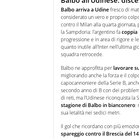
Balbo all’Udinese: disces
Balbo arriva a Udine
fresco di mat
considerato un vero e proprio colpo p
contro il Milan alla quarta giornata, 
la Sampdoria: l’argentino fa
coppia 
progressione e in area di rigore e le
quanto inutile all’Inter nell’ultima g
squadra retrocede.
Balbo ne approfitta per
lavorare su
migliorando anche la forza e il colpo 
capocannoniere della Serie B, anche 
secondo anno di B con dei problemi
di reti, ma l’Udinese riconquista la 
stagione di Balbo in bianconero
:
sua letalità nei sedici metri.
Il gol che ricordano con più emozion
spareggio contro il Brescia del 1