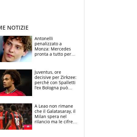
ME NOTIZIE
Antonelli
penalizzato a
Monza: Mercedes
pronta a tutto per
frenare Ferrari.
Vasseur avverte
sull’ADUO: “Cambia
Juventus, ore
poco”
decisive per Zirkzee:
perché con Spalletti
l’ex Bologna può
cambiare il volto dei
bianconeri
A Leao non rimane
che il Galatasaray, il
Milan spera nel
rilancio ma le cifre
non soddisfano: il
crollo nell'estate