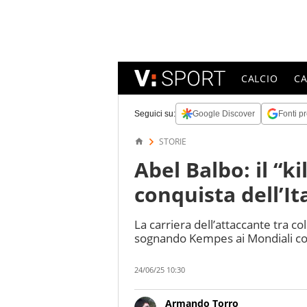
CALCIO
C
Seguici su:
Google Discover
Fonti pr
STORIE
Abel Balbo: il “ki
conquista dell’It
La carriera dell’attaccante tra col
sognando Kempes ai Mondiali c
24/06/25 10:30
Armando Torro