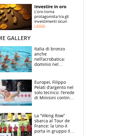
STORIE
Investire in oro
L’oro torna
SPECIALI
protagonista tra gli
investimenti sicuri
LEGGI
ESPERTI
ME GALLERY
CONTATTI
Italia di bronzo
anche
nell’acrobatica:
dominio nel
medagliere, ora
tocca a Ceccon, Curti
e compagni
Europei, Filippo
continuare
Pelati d’argento nel
solo tecnico: l’erede
di Minisini continua
a stupire, Los
Angeles è già nel
mirino
La “Viking Row”
sbarca al Tour de
France: la Uno-X
porta in gruppo il