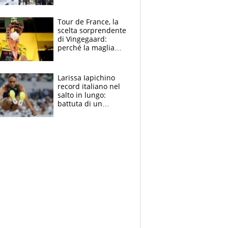
rito della Norvegia
di Haaland e
compagni
Tour de France, la
scelta sorprendente
di Vingegaard:
perché la maglia
gialla indossa la
mascherina, il
rischio da evitare
Larissa Iapichino
record italiano nel
salto in lungo:
battuta di un
centimetro mamma
Fiona May