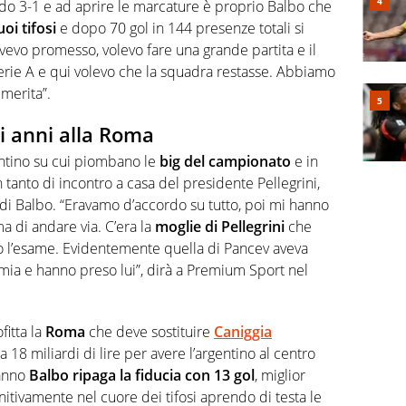
endo 3-1 e ad aprire le marcature è proprio Balbo che
uoi tifosi
e dopo 70 gol in 144 presenze totali si
’avevo promesso, volevo fare una grande partita e il
Serie A e qui volevo che la squadra restasse. Abbiamo
 merita”.
li anni alla Roma
entino su cui piombano le
big del campionato
e in
n tanto di incontro a casa del presidente Pellegrini,
di Balbo. “Eravamo d’accordo su tutto, poi mi hanno
ma di andare via. C’era la
moglie di Pellegrini
che
o l’esame. Evidentemente quella di Pancev aveva
 mia e hanno preso lui”, dirà a Premium Sport nel
itta la
Roma
che deve sostituire
Caniggia
 18 miliardi di lire per avere l’argentino al centro
 anno
Balbo ripaga la fiducia con 13 gol
, miglior
itivamente nel cuore dei tifosi aprendo di testa le