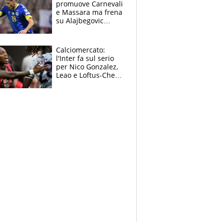
promuove Carnevali
e Massara ma frena
su Alajbegovic
titolare: il punto
sull’infortunio di
Yildiz
Calciomercato:
l'Inter fa sul serio
per Nico Gonzalez,
Leao e Loftus-Cheek
possono restare al
Milan, Mastantuono
verso la Fiorentina