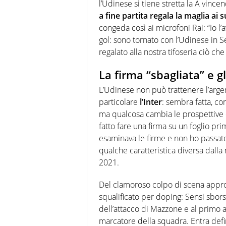
l’Udinese si tiene stretta la A vinc
a fine partita regala la maglia ai s
congeda così ai microfoni Rai: “Io l
gol: sono tornato con l’Udinese in 
regalato alla nostra tifoseria ciò che
La firma “sbagliata” e g
L’Udinese non può trattenere l’arg
particolare
l’Inter
: sembra fatta, co
ma qualcosa cambia le prospettive 
fatto fare una firma su un foglio pri
esaminava le firme e non ho passat
qualche caratteristica diversa dalla
2021.
Del clamoroso colpo di scena approf
squalificato per doping: Sensi sborsa
dell’attacco di Mazzone e al primo
marcatore della squadra. Entra defin