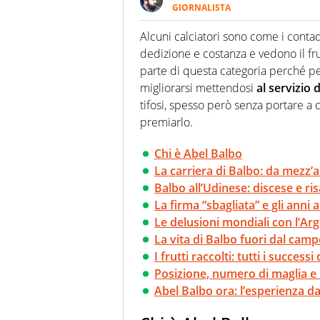
GIORNALISTA
Giornalista professionista appa
mancino di piede. Dalla provi
Alcuni calciatori sono come i contad
Milano. Qui per raccontare stor
dedizione e costanza e vedono il fr
parte di questa categoria perché per
migliorarsi mettendosi
al servizio 
tifosi, spesso però senza portare a ca
premiarlo.
Chi è Abel Balbo
La carriera di Balbo: da mezz’a
Balbo all’Udinese: discese e risa
La firma “sbagliata” e gli anni 
Le delusioni mondiali con l’Ar
La vita di Balbo fuori dal cam
I frutti raccolti: tutti i successi
Posizione, numero di maglia e s
Abel Balbo ora: l’esperienza da