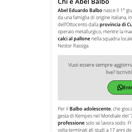
Chi è Abel Balbo
Abel Eduardo Balbo
nasce il 1° gi
da una famiglia di origine italiana, i
dell’Ottocento dalla
provincia di 
operaio metallurgico, mentre la madr
calci al pallone
nella squadra locale
Nestor Rassiga.
Vuoi essere sempre aggiornat
live? Iscrivi
Ent
Per il
Balbo adolescente
, che gioc
gesta di Kempes nel Mondiale del ’7
professione
solo se lavora sodo. Fr
volta terminati gli studi a 17 anni d