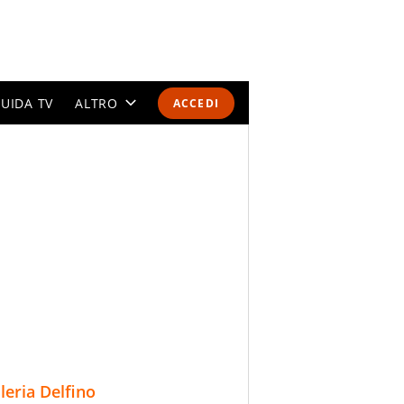
UIDA TV
ALTRO
ACCEDI
CALENDARI E CLASSIFICHE
ALTRI SPORT
MONDIALI 2026
OLIMPIADI
GOSSIP
LIFESTYLE
lleria Delfino