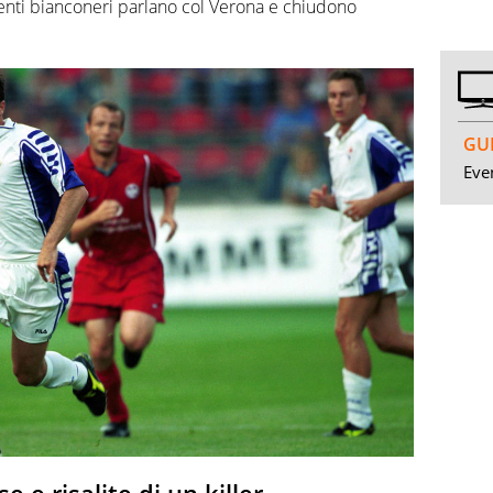
igenti bianconeri parlano col Verona e chiudono
GUI
Even