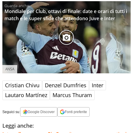
Mondiale per Club, ottavi di finale: date e orari di tutti i
match e le super sfide che attendono Juve e Inter
ANSA
Cristian Chivu
Denzel Dumfries
Inter
Lautaro Martínez
Marcus Thuram
Seguici su:
Google Discover
Fonti preferite
Leggi anche: