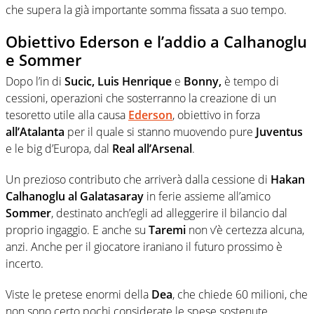
che supera la già importante somma fissata a suo tempo.
Obiettivo Ederson e l’addio a Calhanoglu
e Sommer
Dopo l’in di
Sucic, Luis Henrique
e
Bonny,
è tempo di
cessioni, operazioni che sosterranno la creazione di un
tesoretto utile alla causa
Ederson
, obiettivo in forza
all’Atalanta
per il quale si stanno muovendo pure
Juventus
e le big d’Europa, dal
Real
all’Arsenal
.
Un prezioso contributo che arriverà dalla cessione di
Hakan
Calhanoglu al Galatasaray
in ferie assieme all’amico
Sommer
, destinato anch’egli ad alleggerire il bilancio dal
proprio ingaggio. E anche su
Taremi
non v’è certezza alcuna,
anzi. Anche per il giocatore iraniano il futuro prossimo è
incerto.
Viste le pretese enormi della
Dea
, che chiede 60 milioni, che
non sono certo pochi considerate le spese sostenute