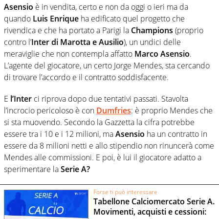
Asensio
è in vendita, certo e non da oggi o ieri ma da
quando
Luis Enrique
ha edificato quel progetto che
rivendica e che ha portato a Parigi la
Champions
(proprio
contro l’
Inter di Marotta e Ausilio
), un undici delle
meraviglie che non contempla affatto
Marco Asensio
.
L’agente del giocatore, un certo Jorge Mendes, sta cercando
di trovare l’accordo e il contratto soddisfacente.
E
l’Inter
ci riprova dopo due tentativi passati. Stavolta
l’incrocio pericoloso è con
Dumfries
: è proprio Mendes che
si sta muovendo. Secondo la Gazzetta la cifra potrebbe
essere tra i 10 e i 12 milioni, ma
Asensio
ha un contratto in
essere da 8 milioni netti e allo stipendio non rinuncerà come
Mendes alle commissioni. E poi, è lui il giocatore adatto a
sperimentare la
Serie A?
Forse ti può interessare
Tabellone Calciomercato Serie A.
Movimenti, acquisti e cessioni: