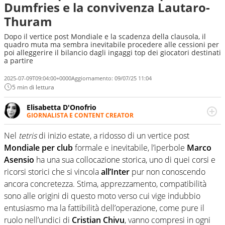
Dumfries e la convivenza Lautaro-
Thuram
Dopo il vertice post Mondiale e la scadenza della clausola, il
quadro muta ma sembra inevitabile procedere alle cessioni per
poi alleggerire il bilancio dagli ingaggi top dei giocatori destinati
a partire
2025-07-09T09:04:00+0000
Aggiornamento:
09/07/25 11:04
5 min di lettura
Elisabetta D'Onofrio
GIORNALISTA E CONTENT CREATOR
Giornalista professionista dal 2007, scrive per curiosità
personale e necessità: soprattutto di calcio, di sport e dei
Nel
tetris
di inizio estate, a ridosso di un vertice post
suoi protagonisti, concedendosi innocenti evasioni
Mondiale per club
formale e inevitabile, l’iperbole
Marco
nell'ambito della creazione di format. Un tempo ala
Asensio
ha una sua collocazione storica, uno di quei corsi e
destra, oggi si sente a suo agio nel ruolo di libero. Cura
ricorsi storici che si vincola
all’Inter
pur non conoscendo
una classifica riservata dei migliori 5 calciatori di sempre.
ancora concretezza. Stima, apprezzamento, compatibilità
sono alle origini di questo moto verso cui vige indubbio
entusiasmo ma la fattibilità dell’operazione, come pure il
ruolo nell’undici di
Cristian Chivu
, vanno compresi in ogni