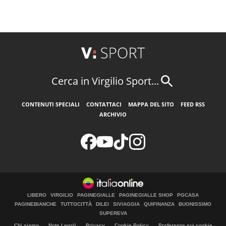
Cerca in Virgilio Sport...
CONTENUTI SPECIALI
CONTATTACI
MAPPA DEL SITO
FEED RSS
ARCHIVIO
LIBERO
VIRGILIO
PAGINEGIALLE
PAGINEGIALLE SHOP
PGCASA
PAGINEBIANCHE
TUTTOCITTÀ
DILEI
SIVIAGGIA
QUIFINANZA
BUONISSIMO
SUPEREVA
Chi siamo
Note Legali
Privacy
Cookie Policy
Preferenze sui cookie