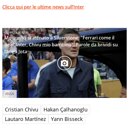
Clicca qui per le ultime news sull’Inter
Mourinho scatenato a Silverstone: "Ferrari come il
Real. Inter, Chivu mio bambino". Parole da brividi su
Diogo Jota
ANSA
Cristian Chivu
Hakan Çalhanoglu
Lautaro Martínez
Yann Bisseck