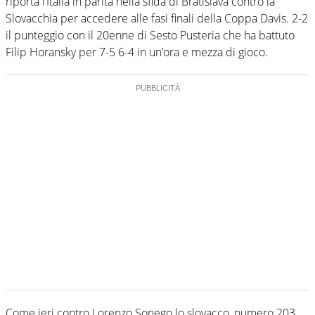
riporta l’Italia in parità nella sfida di Bratislava contro la
Slovacchia per accedere alle fasi finali della Coppa Davis. 2-2
il punteggio con il 20enne di Sesto Pusteria che ha battuto
Filip Horansky per 7-5 6-4 in un’ora e mezza di gioco.
Come ieri contro Lorenzo Sonego lo slovacco, numero 203