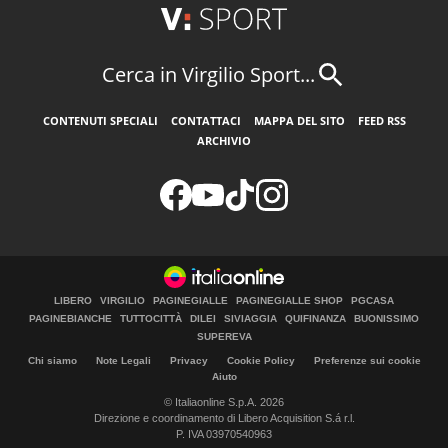
Cerca in Virgilio Sport...
CONTENUTI SPECIALI
CONTATTACI
MAPPA DEL SITO
FEED RSS
ARCHIVIO
LIBERO
VIRGILIO
PAGINEGIALLE
PAGINEGIALLE SHOP
PGCASA
PAGINEBIANCHE
TUTTOCITTÀ
DILEI
SIVIAGGIA
QUIFINANZA
BUONISSIMO
SUPEREVA
Chi siamo
Note Legali
Privacy
Cookie Policy
Preferenze sui cookie
Aiuto
© Italiaonline S.p.A. 2026
Direzione e coordinamento di Libero Acquisition S.á r.l.
P. IVA 03970540963