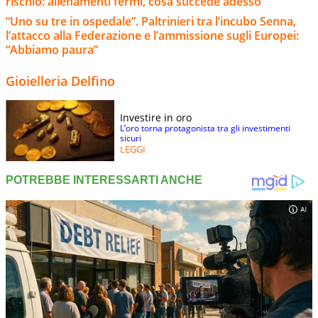
rischio: allenamenti fermi, cosa succede adesso
“Uno su tre in ospedale”. Paltrinieri tra l’incubo Senna,
l’attacco alla Federazione e l’ammissione sugli Europei:
“Abbiamo paura”
Gioielleria Delfino
Investire in oro
L’oro torna protagonista tra gli investimenti
sicuri
LEGGI