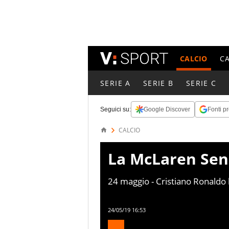
CALCIO
C
SERIE A
SERIE B
SERIE C
Seguici su:
Google Discover
Fonti pr
CALCIO
La McLaren Se
24 maggio - Cristiano Ronaldo 
nuova auto: è una McLaren Senna
euro. La macchina è prodotta i
24/05/19 16:53