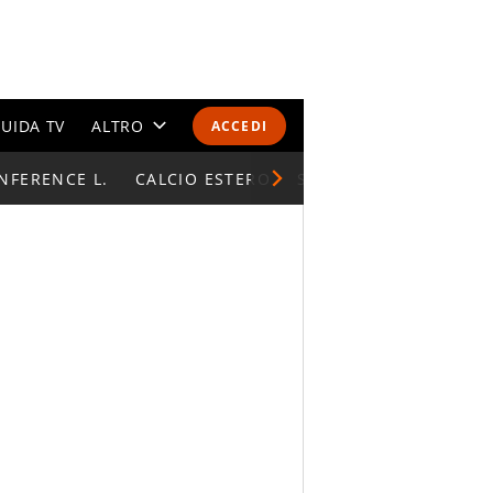
UIDA TV
ALTRO
ACCEDI
NFERENCE L.
CALENDARI E CLASSIFICHE
CALCIO ESTERO
SUPERCOPPA ITALIAN
ALTRI SPORT
MONDIALI 2026
OLIMPIADI
GOSSIP
LIFESTYLE