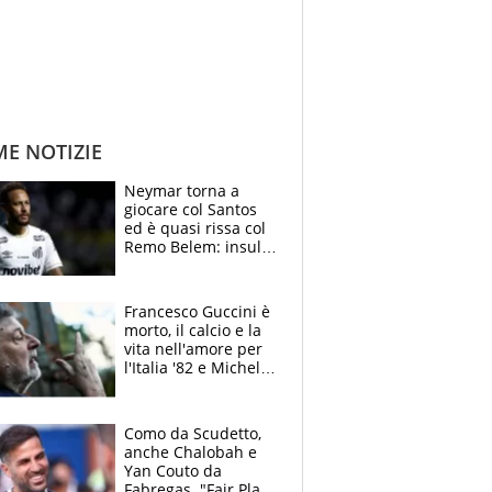
ME NOTIZIE
Neymar torna a
giocare col Santos
ed è quasi rissa col
Remo Belem: insulti
e provocazioni, tifosi
inferociti
Francesco Guccini è
morto, il calcio e la
vita nell'amore per
l'Italia '82 e Michel
Platini: tifoso
anomalo di Pistoiese
e Juventus
Como da Scudetto,
anche Chalobah e
Yan Couto da
Fabregas. "Fair Play