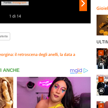
Fonte:
Instagram
Gioie
1
di
14
eferite
ULTI
rgina: il retroscena degli anelli, la data a