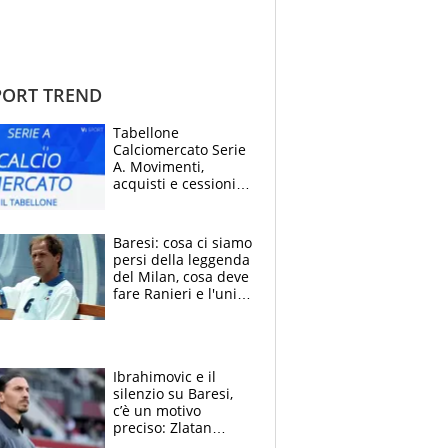
ORT TREND
Tabellone
Calciomercato Serie
A. Movimenti,
acquisti e cessioni:
estate 2026-27
Baresi: cosa ci siamo
persi della leggenda
del Milan, cosa deve
fare Ranieri e l'unico
neo di una carriera
immacolata
Ibrahimovic e il
silenzio su Baresi,
c’è un motivo
preciso: Zlatan
segnato dalla