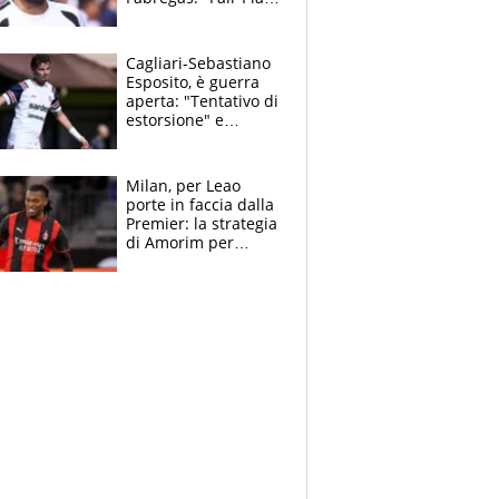
Finanziario?
Pagheremo la
multa"
Cagliari-Sebastiano
Esposito, è guerra
aperta: "Tentativo di
estorsione" e
"certificato medico
imbarazzante"
Milan, per Leao
porte in faccia dalla
Premier: la strategia
di Amorim per
recuperarlo e il
grazie ad Allegri
dopo il derby