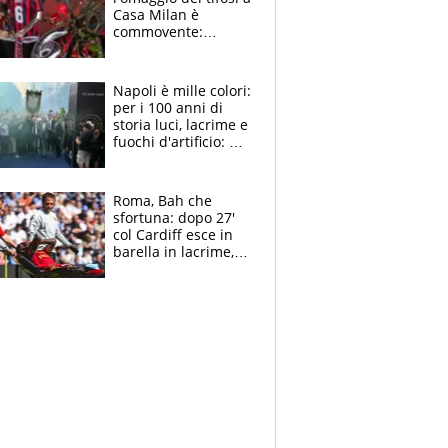
Casa Milan è
commovente:
maglie, bandiere,
sciarpe, lacrime e
bigliettini
Napoli è mille colori:
per i 100 anni di
storia luci, lacrime e
fuochi d'artificio: De
Laurentiis salta al
coro anti-Juve
Roma, Bah che
sfortuna: dopo 27'
col Cardiff esce in
barella in lacrime,
Dybala rigore da
schiaffi, i giallorossi
prendono 3 gol in
45'