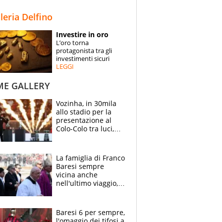
STORIE
lleria Delfino
SPECIALI
Investire in oro
L’oro torna
ESPERTI
protagonista tra gli
investimenti sicuri
LEGGI
CONTATTI
ME GALLERY
Vozinha, in 30mila
allo stadio per la
presentazione al
Colo-Colo tra luci,
spettacolo, elicotteri
e paracadutisti
La famiglia di Franco
Baresi sempre
vicina anche
nell'ultimo viaggio,
la moglie Maura, i
figli e i suoi cari
circondati
Baresi 6 per sempre,
dall'affetto dei tifosi
l'omaggio dei tifosi a