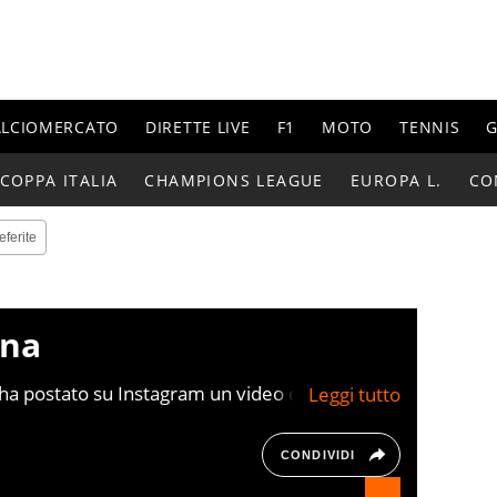
ALCIOMERCATO
DIRETTE LIVE
F1
MOTO
TENNIS
G
COPPA ITALIA
CHAMPIONS LEAGUE
EUROPA L.
CO
eferite
nna
ha postato su Instagram un video con la sua
 da 800 cv, il cui costo è di 1 milione di
n soli 500 esemplari
CONDIVIDI