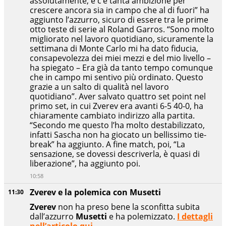
assolutamente, e c’è tanta ambizione per
crescere ancora sia in campo che al di fuori” ha
aggiunto l’azzurro, sicuro di essere tra le prime
otto teste di serie al Roland Garros. “Sono molto
migliorato nel lavoro quotidiano, sicuramente la
settimana di Monte Carlo mi ha dato fiducia,
consapevolezza dei miei mezzi e del mio livello –
ha spiegato – Era già da tanto tempo comunque
che in campo mi sentivo più ordinato. Questo
grazie a un salto di qualità nel lavoro
quotidiano”. Aver salvato quattro set point nel
primo set, in cui Zverev era avanti 6-5 40-0, ha
chiaramente cambiato indirizzo alla partita.
“Secondo me questo l’ha molto destabilizzato,
infatti Sascha non ha giocato un bellissimo tie-
break” ha aggiunto. A fine match, poi, “La
sensazione, se dovessi descriverla, è quasi di
liberazione”, ha aggiunto poi.
10:58
Zverev e la polemica con Musetti
11:30
Zverev
non ha preso bene la sconfitta subita
dall’azzurro
Musetti
e ha polemizzato.
I dettagli
nell’articolo qui.