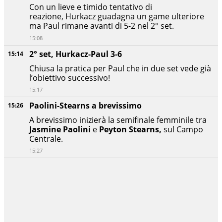
Con un lieve e timido tentativo di
reazione, Hurkacz guadagna un game ulteriore
ma Paul rimane avanti di 5-2 nel 2° set.
15:08
2° set, Hurkacz-Paul 3-6
15:14
Chiusa la pratica per Paul che in due set vede già
l’obiettivo successivo!
15:17
Paolini-Stearns a brevissimo
15:26
A brevissimo inizierà la semifinale femminile tra
Jasmine Paolini
e
Peyton Stearns,
sul Campo
Centrale.
15:27