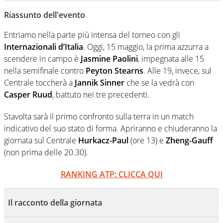
Giornalista professionista dal 2007, scrive per curiosità
personale e necessità: soprattutto di calcio, di sport e dei
Riassunto dell'evento
suoi protagonisti, concedendosi innocenti evasioni
nell'ambito della creazione di format. Un tempo ala
Entriamo nella parte più intensa del torneo con gli
destra, oggi si sente a suo agio nel ruolo di libero. Cura
Internazionali d’Italia
. Oggi, 15 maggio, la prima azzurra a
una classifica riservata dei migliori 5 calciatori di sempre.
scendere in campo è
Jasmine Paolini
, impegnata alle 15
nella semifinale contro
Peyton Stearns
. Alle 19, invece, sul
Centrale toccherà a
Jannik Sinner
che se la vedrà con
Casper Ruud
, battuto nei tre precedenti.
Stavolta sarà il primo confronto sulla terra in un match
indicativo del suo stato di forma. Apriranno e chiuderanno la
giornata sul Centrale
Hurkacz-Paul
(ore 13) e
Zheng-Gauff
(non prima delle 20.30).
RANKING ATP: CLICCA QUI
Il racconto della giornata