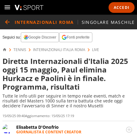
ACCEDI
INTERNAZIONALI ROMA
SINGOLARE MASCHILE
Seguici su:
Google Discover
Fonti preferite
TENNIS
INTERNAZIONALI ITALIA ROMA
LIVE
Diretta Internazionali d'Italia 2025
oggi 15 maggio, Paul elimina
Hurkacz e Paolini è in finale.
Programma, risultati
Tutte le info utili per seguire in tempo reale eventi, match e
risultati del Masters 1000 sulla terra battuta che vede oggi
decidere l'avversario di Sinner e il nostro Musetti
15/05/25 09:40
Aggiornamento:
15/05/25 17:19
Elisabetta D'Onofrio
GIORNALISTA E CONTENT CREATOR