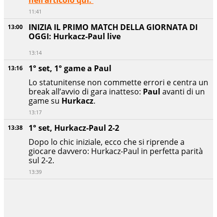
11:41
INIZIA IL PRIMO MATCH DELLA GIORNATA DI
13:00
OGGI: Hurkacz-Paul live
13:14
1° set, 1° game a Paul
13:16
Lo statunitense non commette errori e centra un
break all’avvio di gara inatteso:
Paul
avanti di un
game su
Hurkacz
.
13:17
1° set, Hurkacz-Paul 2-2
13:38
Dopo lo chic iniziale, ecco che si riprende a
giocare davvero: Hurkacz-Paul in perfetta parità
sul 2-2.
13:39