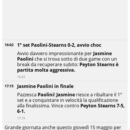
1° set Paolini-Stearns 0-2, avvio choc
16:02
Avvio davvero impressionante per
Jasmine
Paolini
che si trova sotto di due game con un
break da recuperare subito:
Peyton Stearns è
partita molta aggressiva.
16:03
Jasmine Paolini in finale
17:15
Pazzesca
Paolini
!
Jasmine
riesce a ribaltare il 1°
set e a conquistare in velocità la qualificazione
alla finalissima. Vince contro
Peyton Stearns 7-5,
6-1.
17:19
Grande giornata anche questo giovedì 15 maggio per