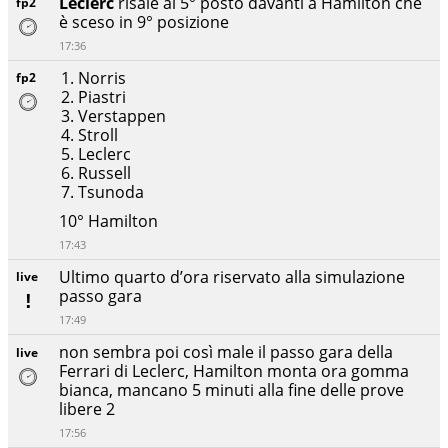
Leclerc
risale al 5° posto davanti a Hamilton che
fp2
è sceso in 9° posizione
17:36
Norris
fp2
Piastri
Verstappen
Stroll
Leclerc
Russell
Tsunoda
10° Hamilton
17:43
Ultimo quarto d’ora riservato alla simulazione
live
passo gara
17:49
non sembra poi così male il passo gara della
live
Ferrari di Leclerc, Hamilton monta ora gomma
bianca, mancano 5 minuti alla fine delle prove
libere 2
17:56