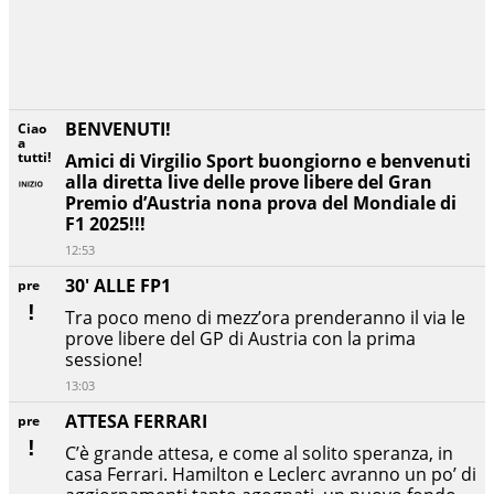
BENVENUTI!
Ciao
a
tutti!
Amici di Virgilio Sport buongiorno e benvenuti
alla diretta live delle prove libere del Gran
Premio d’Austria nona prova del Mondiale di
F1 2025!!!
12:53
30' ALLE FP1
pre
Tra poco meno di mezz’ora prenderanno il via le
prove libere del GP di Austria con la prima
sessione!
13:03
ATTESA FERRARI
pre
C’è grande attesa, e come al solito speranza, in
casa Ferrari. Hamilton e Leclerc avranno un po’ di