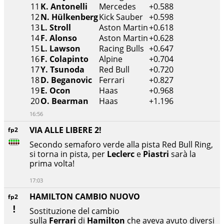
11
K. Antonelli
Mercedes
+0.588
12
N. Hülkenberg
Kick Sauber
+0.598
13
L. Stroll
Aston Martin
+0.618
14
F. Alonso
Aston Martin
+0.628
15
L. Lawson
Racing Bulls
+0.647
16
F. Colapinto
Alpine
+0.704
17
Y. Tsunoda
Red Bull
+0.720
18
D. Beganovic
Ferrari
+0.827
19
E. Ocon
Haas
+0.968
20
O. Bearman
Haas
+1.196
16:56
VIA ALLE LIBERE 2!
fp2
Secondo semaforo verde alla pista Red Bull Ring,
si torna in pista, per
Leclerc
e
Piastri
sarà la
prima volta!
17:03
HAMILTON CAMBIO NUOVO
fp2
Sostituzione del cambio
sulla
Ferrari
di
Hamilton
che aveva avuto diversi