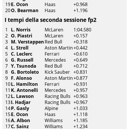
19
E. Ocon
Haas
+0.968
20
O. Bearman
Haas
+1.196
I tempi della seconda sessione fp2
1
L. Norris
McLaren
1:04.580
2
O. Piastri
McLaren
+0.157
3
M. Verstappen
Red Bull
+0.318
4
L. Stroll
Aston Martin
+0.442
5
C. Leclerc
Ferrari
+0.610
6
G. Russell
Mercedes
+0.649
7
Y. Tsunoda
Red Bull
+0.712
8
G. Bortoleto
Kick Sauber
+0.831
9
F. Alonso
Aston Martin
+0.877
10
L. Hamilton
Ferrari
+0.931
11
K. Antonelli
Mercedes
+0.957
12
L. Lawson
Racing Bulls
+0.963
13
I. Hadjar
Racing Bulls
+0.967
14
P. Gasly
Alpine
+1.033
15
E. Ocon
Haas
+1.118
16
A. Albon
Williams
+1.185
17
C. Sainz
Williams
+1.234