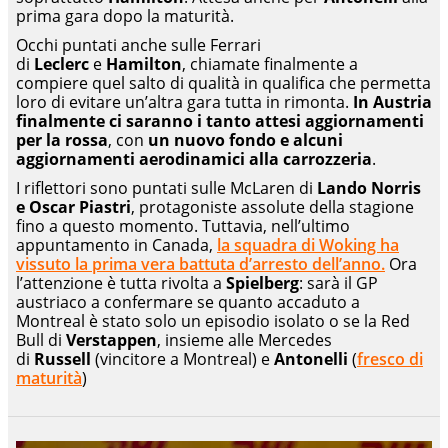
prima gara dopo la maturità.
Occhi puntati anche sulle Ferrari
di
Leclerc
e
Hamilton
, chiamate finalmente a
compiere quel salto di qualità in qualifica che permetta
loro di evitare un’altra gara tutta in rimonta.
In Austria
finalmente ci saranno i tanto attesi aggiornamenti
per la rossa
, con
un nuovo fondo e alcuni
aggiornamenti aerodinamici alla carrozzeria
.
I riflettori sono puntati sulle McLaren di
Lando Norris
e Oscar Piastri
, protagoniste assolute della stagione
fino a questo momento. Tuttavia, nell’ultimo
appuntamento in Canada,
la squadra di Woking ha
vissuto la prima vera battuta d’arresto dell’anno.
Ora
l’attenzione è tutta rivolta a
Spielberg
: sarà il GP
austriaco a confermare se quanto accaduto a
Montreal è stato solo un episodio isolato o se la Red
Bull di
Verstappen
, insieme alle Mercedes
di
Russell
(vincitore a Montreal) e
Antonelli
(
fresco di
maturità
)