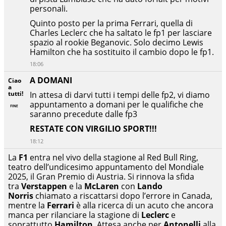
personali.
Quinto posto per la prima Ferrari, quella di
Charles Leclerc che ha saltato le fp1 per lasciare
spazio al rookie Beganovic. Solo decimo Lewis
Hamilton che ha sostituito il cambio dopo le fp1.
18:06
A DOMANI
Ciao
a
tutti!
In attesa di darvi tutti i tempi delle fp2, vi diamo
appuntamento a domani per le qualifiche che
saranno precedute dalle fp3
RESTATE CON VIRGILIO SPORT!!!
18:12
La
F1
entra nel vivo della stagione al Red Bull Ring,
teatro dell’undicesimo appuntamento del Mondiale
2025, il Gran Premio di Austria. Si rinnova la sfida
tra
Verstappen
e la
McLaren
con
Lando
Norris
chiamato a riscattarsi dopo l’errore in Canada,
mentre la
Ferrari
è alla ricerca di un acuto che ancora
manca per rilanciare la stagione di
Leclerc
e
soprattutto
Hamilton
. Attesa anche per
Antonelli
alla