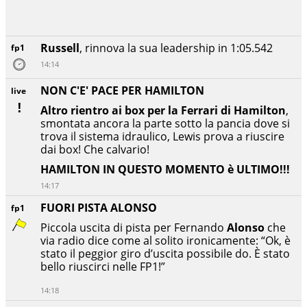
Russell
, rinnova la sua leadership in 1:05.542
fp1
14:14
NON C'E' PACE PER HAMILTON
live
Altro rientro ai box per la Ferrari di Hamilton
,
smontata ancora la parte sotto la pancia dove si
trova il sistema idraulico, Lewis prova a riuscire
dai box! Che calvario!
HAMILTON IN QUESTO MOMENTO è ULTIMO!!!
14:17
FUORI PISTA ALONSO
fp1
Piccola uscita di pista per Fernando
Alonso
che
via radio dice come al solito ironicamente: “Ok, è
stato il peggior giro d’uscita possibile do. È stato
bello riuscirci nelle FP1!”
14:18