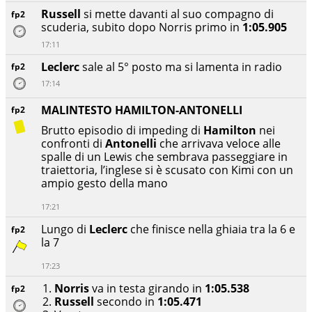
Russell
si mette davanti al suo compagno di
fp2
scuderia, subito dopo Norris primo in
1:05.905
17:11
Leclerc
sale al 5° posto ma si lamenta in radio
fp2
17:14
MALINTESTO HAMILTON-ANTONELLI
fp2
Brutto episodio di impeding di
Hamilton
nei
confronti di
Antonelli
che arrivava veloce alle
spalle di un Lewis che sembrava passeggiare in
traiettoria, l’inglese si è scusato con Kimi con un
ampio gesto della mano
17:21
Lungo di
Leclerc
che finisce nella ghiaia tra la 6 e
fp2
la 7
17:23
Norris
va in testa girando in
1:05.538
fp2
Russell
secondo in
1:05.471