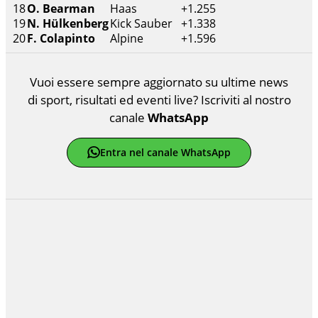
18
O. Bearman
Haas
+1.255
19
N. Hülkenberg
Kick Sauber
+1.338
20
F. Colapinto
Alpine
+1.596
Vuoi essere sempre aggiornato su ultime news
di sport, risultati ed eventi live? Iscriviti al nostro
canale
WhatsApp
Entra nel canale WhatsApp