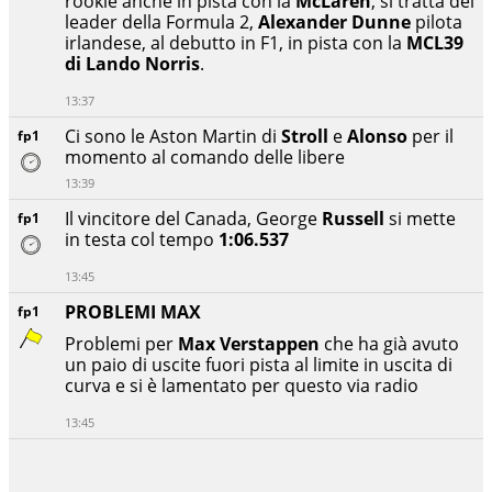
rookie anche in pista con la
McLaren
, si tratta del
leader della Formula 2,
Alexander Dunne
pilota
irlandese, al debutto in F1, in pista con la
MCL39
di Lando Norris
.
13:37
Ci sono le Aston Martin di
Stroll
e
Alonso
per il
fp1
momento al comando delle libere
13:39
Il vincitore del Canada, George
Russell
si mette
fp1
in testa col tempo
1:06.537
13:45
PROBLEMI MAX
fp1
Problemi per
Max Verstappen
che ha già avuto
un paio di uscite fuori pista al limite in uscita di
curva e si è lamentato per questo via radio
13:45