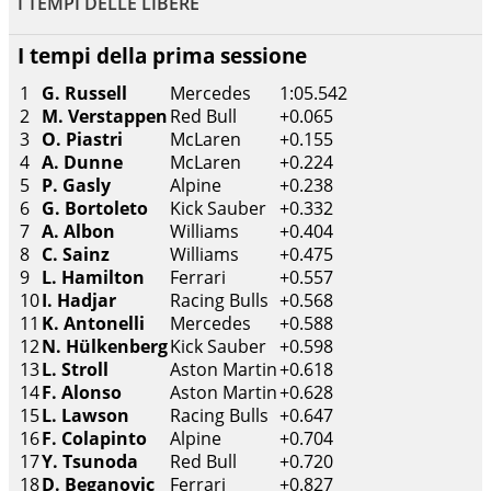
I TEMPI DELLE LIBERE
I tempi della prima sessione
1
G. Russell
Mercedes
1:05.542
2
M. Verstappen
Red Bull
+0.065
3
O. Piastri
McLaren
+0.155
4
A. Dunne
McLaren
+0.224
5
P. Gasly
Alpine
+0.238
6
G. Bortoleto
Kick Sauber
+0.332
7
A. Albon
Williams
+0.404
8
C. Sainz
Williams
+0.475
9
L. Hamilton
Ferrari
+0.557
10
I. Hadjar
Racing Bulls
+0.568
11
K. Antonelli
Mercedes
+0.588
12
N. Hülkenberg
Kick Sauber
+0.598
13
L. Stroll
Aston Martin
+0.618
14
F. Alonso
Aston Martin
+0.628
15
L. Lawson
Racing Bulls
+0.647
16
F. Colapinto
Alpine
+0.704
17
Y. Tsunoda
Red Bull
+0.720
18
D. Beganovic
Ferrari
+0.827