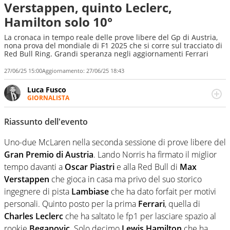
Verstappen, quinto Leclerc,
Hamilton solo 10°
La cronaca in tempo reale delle prove libere del Gp di Austria,
nona prova del mondiale di F1 2025 che si corre sul tracciato di
Red Bull Ring. Grandi speranza negli aggiornamenti Ferrari
27/06/25 15:00
Aggiornamento:
27/06/25 18:43
Luca Fusco
GIORNALISTA
Giornalista multimediale. Quando si accendono i motori,
lui sgasa, impenna, derapa. E spesso e volentieri finisce
Riassunto dell'evento
sul podio
Uno-due McLaren nella seconda sessione di prove libere del
Gran Premio di Austria
. Lando Norris ha firmato il miglior
tempo davanti a
Oscar Piastri
e alla Red Bull di
Max
Verstappen
che gioca in casa ma privo del suo storico
ingegnere di pista
Lambiase
che ha dato forfait per motivi
personali. Quinto posto per la prima
Ferrari
, quella di
Charles Leclerc
che ha saltato le fp1 per lasciare spazio al
rookie
Beganovic
. Solo decimo
Lewis Hamilton
che ha