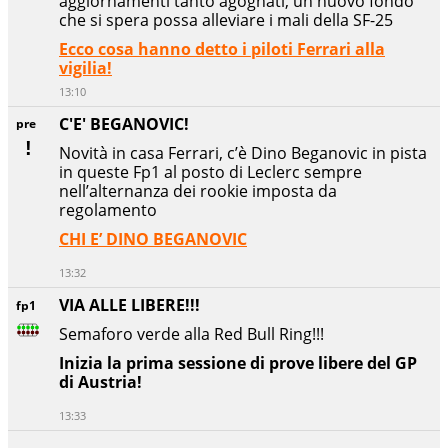
aggiornamenti tanto agognati, un nuovo fondo
che si spera possa alleviare i mali della SF-25
Ecco cosa hanno detto i piloti Ferrari alla
vigilia!
13:10
C'E' BEGANOVIC!
pre
Novità in casa Ferrari, c’è Dino Beganovic in pista
in queste Fp1 al posto di Leclerc sempre
nell’alternanza dei rookie imposta da
regolamento
CHI E’ DINO BEGANOVIC
13:32
VIA ALLE LIBERE!!!
fp1
Semaforo verde alla Red Bull Ring!!!
Inizia la prima sessione di prove libere del GP
di Austria!
13:33