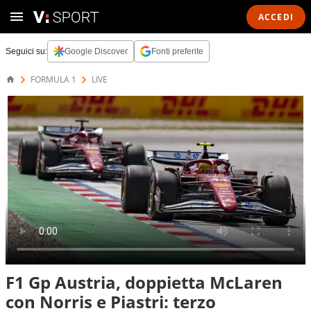
ACCEDI
Seguici su:
Google Discover
Fonti preferite
FORMULA 1
LIVE
F1 Gp Austria, doppietta McLaren
con Norris e Piastri: terzo