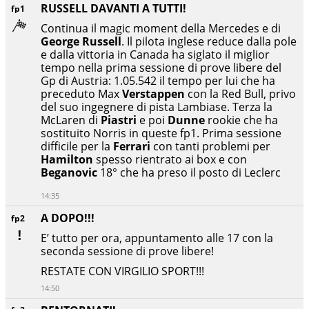
RUSSELL DAVANTI A TUTTI!
fp1
Continua il magic moment della Mercedes e di
George Russell
. Il pilota inglese reduce dalla pole
e dalla vittoria in Canada ha siglato il miglior
tempo nella prima sessione di prove libere del
Gp di Austria: 1.05.542 il tempo per lui che ha
preceduto Max
Verstappen
con la Red Bull, privo
del suo ingegnere di pista Lambiase. Terza la
McLaren di
Piastri
e poi
Dunne
rookie che ha
sostituito Norris in queste fp1. Prima sessione
difficile per la
Ferrari
con tanti problemi per
Hamilton
spesso rientrato ai box e con
Beganovic
18° che ha preso il posto di Leclerc
14:35
A DOPO!!!
fp2
E’ tutto per ora, appuntamento alle 17 con la
seconda sessione di prove libere!
RESTATE CON VIRGILIO SPORT!!!
14:50