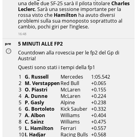
una delle due SF-25 sarà il pilota titolare
Charles
Leclerc
. Sarà una sessione importante per la
rossa visto che
Hamilton
ha avuto diversi
problemi sulla sua monoposto soprattutto al
cambio, pochi giri per l’inglese.
16:48
5 MINUTI ALLE FP2
pre
Countdown alla rovescia per le fp2 del Gp di
Austria!
Questi sono stati i tempi della fp1
1
G. Russell
Mercedes
1:05.542
2
M. Verstappen
Red Bull
+0.065
3
O. Piastri
McLaren
+0.155
4
A. Dunne
McLaren
+0.224
5
P. Gasly
Alpine
+0.238
6
G. Bortoleto
Kick Sauber
+0.332
7
A. Albon
Williams
+0.404
8
C. Sainz
Williams
+0.475
9
L. Hamilton
Ferrari
+0.557
10
I. Hadjar
Racing Bulls
+0.568