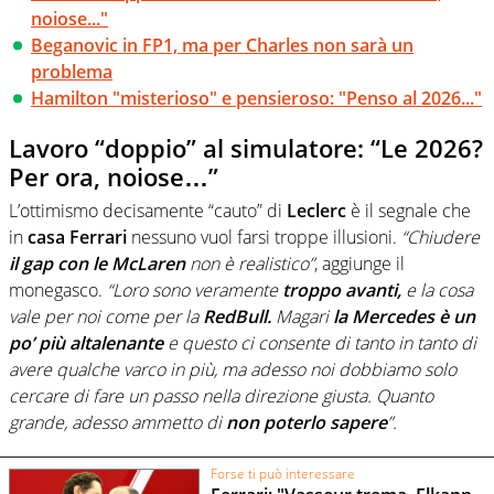
noiose..."
Beganovic in FP1, ma per Charles non sarà un
problema
Hamilton "misterioso" e pensieroso: "Penso al 2026..."
Lavoro “doppio” al simulatore: “Le 2026?
Per ora, noiose…”
L’ottimismo decisamente “cauto” di
Leclerc
è il segnale che
in
casa Ferrari
nessuno vuol farsi troppe illusioni.
“Chiudere
il gap con le McLaren
non è realistico”
, aggiunge il
monegasco.
“Loro sono veramente
troppo avanti,
e la cosa
vale per noi come per la
RedBull.
Magari
la Mercedes è un
po’ più altalenante
e questo ci consente di tanto in tanto di
avere qualche varco in più, ma adesso noi dobbiamo solo
cercare di fare un passo nella direzione giusta. Quanto
grande, adesso ammetto di
non poterlo sapere
”.
Forse ti può interessare