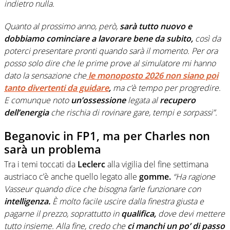
indietro nulla.
Quanto al prossimo anno, però,
sarà tutto nuovo e
dobbiamo cominciare a lavorare bene da subito,
così da
poterci presentare pronti quando sarà il momento. Per ora
posso solo dire che le prime prove al simulatore mi hanno
dato la sensazione che
le monoposto 2026 non siano poi
tanto divertenti da guidare
,
ma c’è tempo per progredire.
E comunque noto
un’ossessione
legata al
recupero
dell’energia
che rischia di rovinare gare, tempi e sorpassi”.
Beganovic in FP1, ma per Charles non
sarà un problema
Tra i temi toccati da
Leclerc
alla vigilia del fine settimana
austriaco c’è anche quello legato alle
gomme.
“Ha ragione
Vasseur quando dice che bisogna farle funzionare con
intelligenza.
È molto facile uscire dalla finestra giusta e
pagarne il prezzo, soprattutto in
qualifica,
dove devi mettere
tutto insieme. Alla fine, credo che
ci manchi un po’ di passo