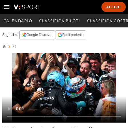
ACCEDI
CALENDARIO
CLASSIFICA PILOTI
CLASSIFICA COST
Seguici su:
Google Discover
Fonti preferite
F1