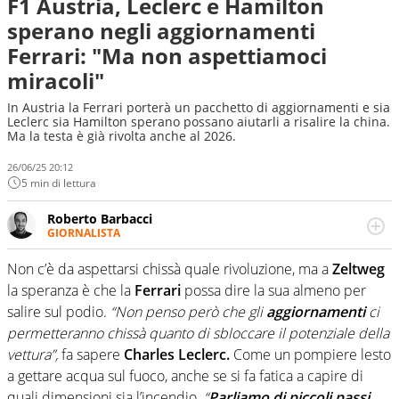
F1 Austria, Leclerc e Hamilton
sperano negli aggiornamenti
Ferrari: "Ma non aspettiamoci
miracoli"
In Austria la Ferrari porterà un pacchetto di aggiornamenti e sia
Leclerc sia Hamilton sperano possano aiutarli a risalire la china.
Ma la testa è già rivolta anche al 2026.
26/06/25 20:12
5 min di lettura
Roberto Barbacci
GIORNALISTA
Giornalista (pubblicista) sportivo a tutto campo, è il
tuttologo di Virgilio Sport. Provate a chiedergli di boxe, di
Non c’è da aspettarsi chissà quale rivoluzione, ma a
Zeltweg
scherma, di volley o di curling: ve ne farà innamorare
la speranza è che la
Ferrari
possa dire la sua almeno per
salire sul podio.
“Non penso però che gli
aggiornamenti
ci
permetteranno chissà quanto di sbloccare il potenziale della
vettura”,
fa sapere
Charles Leclerc.
Come un pompiere lesto
a gettare acqua sul fuoco, anche se si fa fatica a capire di
quali dimensioni sia l’incendio.
“
Parliamo di piccoli passi