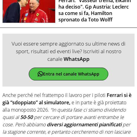
Ferrari: "Vasseur trema, Elkann
ha deciso". Gp Austria: Leclerc
sa come si fa, Hamilton
spronato da Toto Wolff
Vuoi essere sempre aggiornato su ultime news di
sport, risultati ed eventi live? Iscriviti al nostro
canale
WhatsApp
Entra nel canale WhatsApp
Anche perché nel frattempo il lavoro per i piloti
Ferrari
si è
già “sdoppiato” al
simulatore,
e in parte è già proiettato
alla monoposto 2026.
“In questa fase ci stiamo dividendo
quasi al
50-50
per cercare di portare avanti entrambe le
cose. Però abbiamo
diversi aggiornamenti pianificati
per
la stagione corrente, e pertanto cercheremo di non lasciare