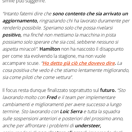
simile può suggerire.
“Intanto fatemi dire che
sono contento che sia arrivato un
aggiornamento,
ringraziando chi ha lavorato duramente per
renderlo possibile. Speriamo solo che possa rivelarsi
positivo,
ma finché non mettiamo la macchina in pista
possiamo solo sperare che sia così, sebbene nessuno si
aspetta miracoli”
.
Hamilton
non ha nascosto il disappunto
per come sta evolvendo la stagione, ma non vuole
accampare scuse.
“
Ho detto già ciò che dovevo dire
.
La
cosa positiva che vedo è che stiamo lentamente migliorando,
sia come piloti che come vettura”.
Il focus resta dunque finalizzato soprattutto sul
futuro.
“Sto
lavorando molto con
Fred
e il team per implementare
cambiamenti e miglioramenti per avere successo a lungo
termine. Sto lavorando con
Loic Serra
e tutta la squadra
sulle sospensioni anteriori e posteriori del prossimo anno,
anche per affrontare i problemi di
understeer,