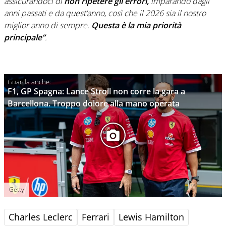
assicurandoci di
non ripetere gli errori,
imparando dagli
anni passati e da quest’anno, così che il 2026 sia il nostro
miglior anno di sempre.
Questa è la mia priorità
principale”
.
F1, GP Spagna: Lance Stroll non corre la gara a
Barcellona. Troppo dolore alla mano operata
Getty
Charles Leclerc
Ferrari
Lewis Hamilton