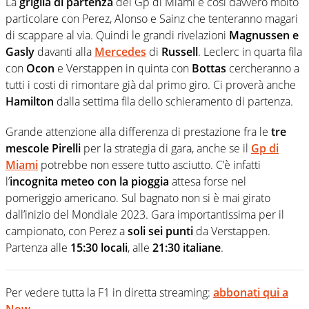
La
griglia di partenza
del Gp di Miami è così davvero molto
particolare con Perez, Alonso e Sainz che tenteranno magari
di scappare al via. Quindi le grandi rivelazioni
Magnussen e
Gasly
davanti alla
Mercedes
di
Russell
. Leclerc in quarta fila
con
Ocon
e Verstappen in quinta con
Bottas
cercheranno a
tutti i costi di rimontare già dal primo giro. Ci proverà anche
Hamilton
dalla settima fila dello schieramento di partenza.
Grande attenzione alla differenza di prestazione fra le
tre
mescole Pirelli
per la strategia di gara, anche se il
Gp di
Miami
potrebbe non essere tutto asciutto. C’è infatti
l’
incognita meteo con la pioggia
attesa forse nel
pomeriggio americano. Sul bagnato non si è mai girato
dall’inizio del Mondiale 2023. Gara importantissima per il
campionato, con Perez a
soli sei punti
da Verstappen.
Partenza alle
15:30 locali
, alle
21:30 italiane
.
Per vedere tutta la F1 in diretta streaming:
abbonati qui a
Now