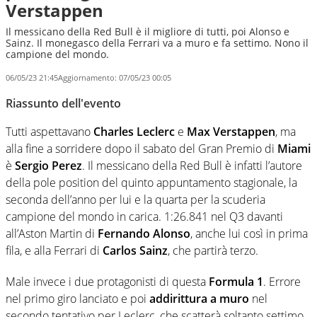
Verstappen
Il messicano della Red Bull è il migliore di tutti, poi Alonso e
Sainz. Il monegasco della Ferrari va a muro e fa settimo. Nono il
campione del mondo.
06/05/23 21:45
Aggiornamento:
07/05/23 00:05
Riassunto dell'evento
Tutti aspettavano
Charles Leclerc
e
Max Verstappen
, ma
alla fine a sorridere dopo il sabato del Gran Premio di
Miami
è
Sergio Perez
. Il messicano della Red Bull è infatti l’autore
della pole position del quinto appuntamento stagionale, la
seconda dell’anno per lui e la quarta per la scuderia
campione del mondo in carica. 1:26.841 nel Q3 davanti
all’Aston Martin di
Fernando Alonso
, anche lui così in prima
fila, e alla Ferrari di
Carlos Sainz
, che partirà terzo.
Male invece i due protagonisti di questa
Formula 1
. Errore
nel primo giro lanciato e poi
addirittura a muro
nel
secondo tentativo per Leclerc, che scatterà soltanto settimo