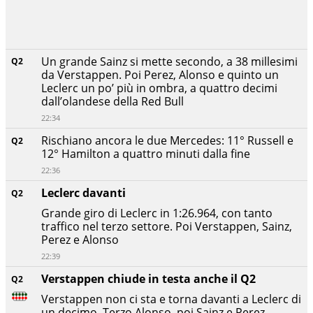
Un grande Sainz si mette secondo, a 38 millesimi
Q2
da Verstappen. Poi Perez, Alonso e quinto un
Leclerc un po’ più in ombra, a quattro decimi
dall’olandese della Red Bull
22:34
Rischiano ancora le due Mercedes: 11° Russell e
Q2
12° Hamilton a quattro minuti dalla fine
22:36
Leclerc davanti
Q2
Grande giro di Leclerc in 1:26.964, con tanto
traffico nel terzo settore. Poi Verstappen, Sainz,
Perez e Alonso
22:39
Verstappen chiude in testa anche il Q2
Q2
Verstappen non ci sta e torna davanti a Leclerc di
un decimo. Terzo Alonso, poi Sainz e Perez.