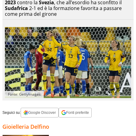
2023
contro la
Svezia
, che all’esordio ha sconfitto il
Sud
a
frica
2-1 ed è la formazione favorita a passare
come prima del girone
Fonte: GettyImages
Seguici su:
Google Discover
Fonti preferite
Gioielleria Delfino