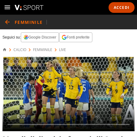
ACCEDI
FEMMINILE
Seguici su:
Google Discover
Fonti preferite
CALCIO
FEMMINILE
LIVE