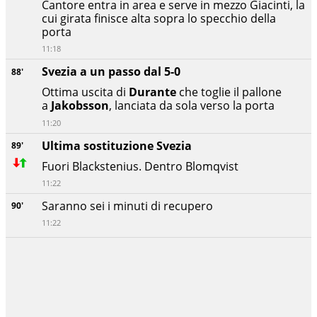
Cantore entra in area e serve in mezzo Giacinti, la
cui girata finisce alta sopra lo specchio della
porta
11:18
Svezia a un passo dal 5-0
88'
Ottima uscita di
Durante
che toglie il pallone
a
Jakobsson
, lanciata da sola verso la porta
11:20
Ultima sostituzione Svezia
89'
Fuori Blackstenius. Dentro Blomqvist
11:22
Saranno sei i minuti di recupero
90'
11:22