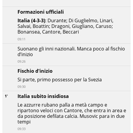
Formazioni ufficiali
Italia (4-3-3)
: Durante; Di Guglielmo, Linari,
Salvai, Boattin; Dragoni, Giugliano, Caruso;
Bonansea, Cantore, Beccari
09:11
Suonano gli inni nazionali. Manca poco al fischio
d’inizio
09:26
Fischio d'inizio
Si parte, primo possesso per la Svezia
09:30
Italia subito insidiosa
1'
Le azzurre rubano palla a metà campo e
ripartono veloci con Cantore, che entra in area e
da posizione defilata calcia. Musovic para in due
tempi
09:33