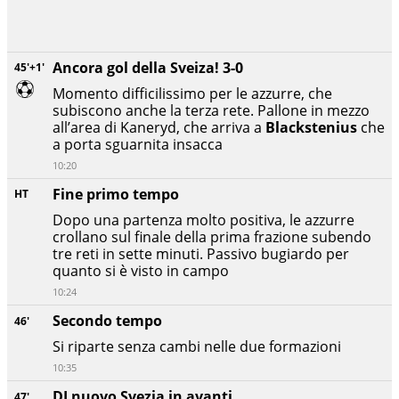
Ancora gol della Sveiza! 3-0
45'+1'
Momento difficilissimo per le azzurre, che
subiscono anche la terza rete. Pallone in mezzo
all’area di Kaneryd, che arriva a
Blackstenius
che
a porta sguarnita insacca
10:20
Fine primo tempo
HT
Dopo una partenza molto positiva, le azzurre
crollano sul finale della prima frazione subendo
tre reti in sette minuti. Passivo bugiardo per
quanto si è visto in campo
10:24
Secondo tempo
46'
Si riparte senza cambi nelle due formazioni
10:35
DI nuovo Svezia in avanti
47'