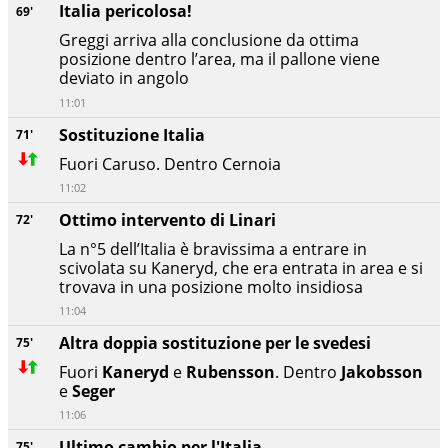
Italia pericolosa!
69'
Greggi arriva alla conclusione da ottima
posizione dentro l’area, ma il pallone viene
deviato in angolo
11:01
Sostituzione Italia
71'
Fuori Caruso. Dentro Cernoia
11:02
Ottimo intervento di Linari
72'
La n°5 dell’Italia è bravissima a entrare in
scivolata su Kaneryd, che era entrata in area e si
trovava in una posizione molto insidiosa
11:04
Altra doppia sostituzione per le svedesi
75'
Fuori
Kaneryd
e
Rubensson
. Dentro
Jakobsson
e
Seger
11:06
Ultimo cambio per l'Italia
75'