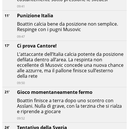
09:41
Punizione Italia
11'
Boattin calcia bene da posizione non semplice.
Respinge con i pugni Musovic
09:47
Ci prova Cantore!
17'
L’attaccante dell’Italia calcia potente da posizione
defilata dentro all’area. La respinta non
eccellente di Musovic concede una nuova chance
alle azzurre, ma il pallone finisce sull’esterno
della rete
09:50
Gioco momentaneamente fermo
21'
Boattin finisce a terra dopo uno scontro con
Asslani. Nulla di grave, con la terzina che si rialza
e riprende a giocare
09:52
Tentativo della Svezia
24'