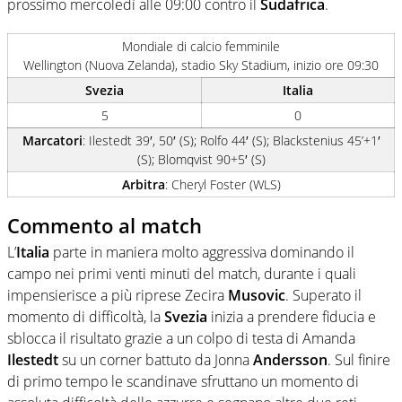
prossimo mercoledì alle 09:00 contro il
Sudafrica
.
Mondiale di calcio femminile
Wellington (Nuova Zelanda), stadio Sky Stadium, inizio ore 09:30
Svezia
Italia
5
0
Marcatori
: Ilestedt 39′, 50′ (S); Rolfo 44′ (S); Blackstenius 45’+1′
(S); Blomqvist 90+5′ (S)
Arbitra
: Cheryl Foster (WLS)
Commento al match
L’
Italia
parte in maniera molto aggressiva dominando il
campo nei primi venti minuti del match, durante i quali
impensierisce a più riprese Zecira
Musovic
. Superato il
momento di difficoltà, la
Svezia
inizia a prendere fiducia e
sblocca il risultato grazie a un colpo di testa di Amanda
Ilestedt
su un corner battuto da Jonna
Andersson
. Sul finire
di primo tempo le scandinave sfruttano un momento di