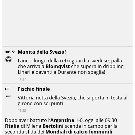
Manita della Svezia!
90'+5'
Lancio lungo della retroguardia svedese, palla
che arriva a
Blomqvist
che supera in dribbling
Linari e davanti a Durante non sbaglia!
11:27
Fischio finale
FT
Vittoria netta della Svezia, che si porta in testa al
girone con sei punti
11:28
Dopo aver battuto l’
Argentina
1-0, oggi alle 09:30
l’
Italia
di Milena
Bertolini
scende in campo per la
seconda sfida dei
Mondiali di calcio femminili