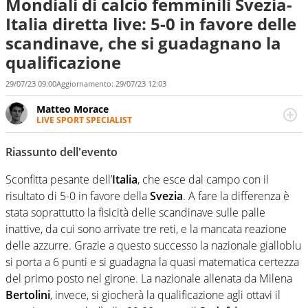
Mondiali di calcio femminili Svezia-
Italia diretta live: 5-0 in favore delle
scandinave, che si guadagnano la
qualificazione
29/07/23 09:00
Aggiornamento:
29/07/23 12:03
Matteo Morace
LIVE SPORT SPECIALIST
La multimedialità quale approccio personale e
professionale. Ama raccontare lo sport focalizzando ogni
Riassunto dell'evento
attenzione sul tempo reale: la verità della dirette non
sono opinioni ma fatti
Sconfitta pesante dell’
Italia
, che esce dal campo con il
risultato di 5-0 in favore della
Svezia
. A fare la differenza è
stata soprattutto la fisicità delle scandinave sulle palle
inattive, da cui sono arrivate tre reti, e la mancata reazione
delle azzurre. Grazie a questo successo la nazionale gialloblu
si porta a 6 punti e si guadagna la quasi matematica certezza
del primo posto nel girone. La nazionale allenata da Milena
Bertolini
, invece, si giocherà la qualificazione agli ottavi il