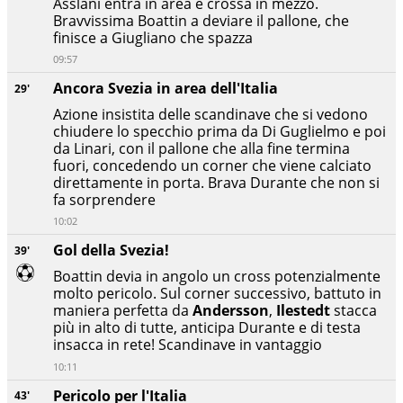
Asslani entra in area e crossa in mezzo.
Bravvissima Boattin a deviare il pallone, che
finisce a Giugliano che spazza
09:57
Ancora Svezia in area dell'Italia
29'
Azione insistita delle scandinave che si vedono
chiudere lo specchio prima da Di Guglielmo e poi
da Linari, con il pallone che alla fine termina
fuori, concedendo un corner che viene calciato
direttamente in porta. Brava Durante che non si
fa sorprendere
10:02
Gol della Svezia!
39'
Boattin devia in angolo un cross potenzialmente
molto pericolo. Sul corner successivo, battuto in
maniera perfetta da
Andersson
,
Ilestedt
stacca
più in alto di tutte, anticipa Durante e di testa
insacca in rete! Scandinave in vantaggio
10:11
Pericolo per l'Italia
43'