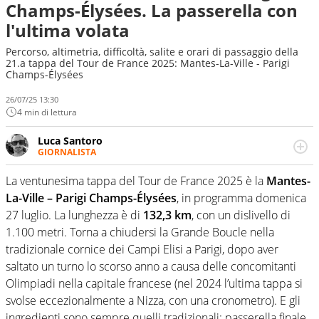
Champs-Élysées. La passerella con
l'ultima volata
Percorso, altimetria, difficoltà, salite e orari di passaggio della
21.a tappa del Tour de France 2025: Mantes-La-Ville - Parigi
Champs-Élysées
26/07/25 13:30
4 min di lettura
Luca Santoro
GIORNALISTA
Esperto di Motorsport ma, più in generale, appassionato
di tutto ciò che sia Sport, anche senza il Motor. Dà il
La ventunesima tappa del Tour de France 2025 è la
Mantes-
meglio di sé quando la strada fa largo alle due o alle
La-Ville – Parigi Champs-Élysées
, in programma domenica
quattro ruote
27 luglio. La lunghezza è di
132,3 km
, con un dislivello di
1.100 metri. Torna a chiudersi la Grande Boucle nella
tradizionale cornice dei Campi Elisi a Parigi, dopo aver
saltato un turno lo scorso anno a causa delle concomitanti
Olimpiadi nella capitale francese (nel 2024 l’ultima tappa si
svolse eccezionalmente a Nizza, con una cronometro). E gli
ingredienti sono sempre quelli tradizionali: passerella finale