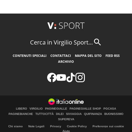
Cerca in Virgilio Sport...
CONTENUTI SPECIALI
CONTATTACI
MAPPA DEL SITO
FEED RSS
ARCHIVIO
LIBERO
VIRGILIO
PAGINEGIALLE
PAGINEGIALLE SHOP
PGCASA
PAGINEBIANCHE
TUTTOCITTÀ
DILEI
SIVIAGGIA
QUIFINANZA
BUONISSIMO
SUPEREVA
Chi siamo
Note Legali
Privacy
Cookie Policy
Preferenze sui cookie
Aiuto