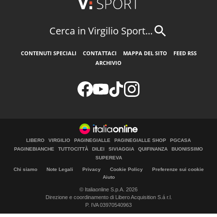
Cerca in Virgilio Sport...
CONTENUTI SPECIALI
CONTATTACI
MAPPA DEL SITO
FEED RSS
ARCHIVIO
LIBERO
VIRGILIO
PAGINEGIALLE
PAGINEGIALLE SHOP
PGCASA
PAGINEBIANCHE
TUTTOCITTÀ
DILEI
SIVIAGGIA
QUIFINANZA
BUONISSIMO
SUPEREVA
Chi siamo
Note Legali
Privacy
Cookie Policy
Preferenze sui cookie
Aiuto
© Italiaonline S.p.A. 2026
Direzione e coordinamento di Libero Acquisition S.á r.l.
P. IVA 03970540963