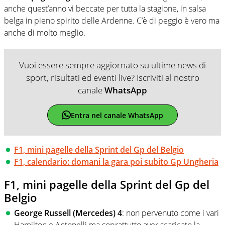
anche quest’anno vi beccate per tutta la stagione, in salsa
belga in pieno spirito delle Ardenne. C’è di peggio è vero ma
anche di molto meglio.
Vuoi essere sempre aggiornato su ultime news di
sport, risultati ed eventi live? Iscriviti al nostro
canale
WhatsApp
Entra nel canale WhatsApp
F1, mini pagelle della Sprint del Gp del Belgio
F1, calendario: domani la gara poi subito Gp Ungheria
F1, mini pagelle della Sprint del Gp del
Belgio
George Russell (Mercedes) 4
: non pervenuto come i vari
Hamilton e Antonelli ma soprattutto aver scaricato la