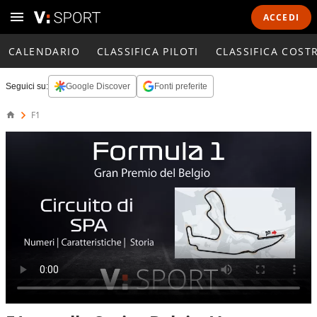
ACCEDI
CALENDARIO
CLASSIFICA PILOTI
CLASSIFICA COST
Seguici su:
Google Discover
Fonti preferite
F1