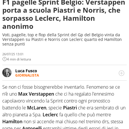
F1 pagelle Sprint Belgio: Verstappen
porta a scuola Piastri e Norris, che
sorpasso Leclerc, Hamilton
anonimo
Voti, pagelle, top e flop della Sprint del Gp del Belgio vinta da
Verstappen su Piastri e Norris con Leclerc quarto ed Hamilton
senza punti
26/07/25 13:01
4 min di lettura
Luca Fusco
GIORNALISTA
Giornalista multimediale. Quando si accendono i motori,
lui sgasa, impenna, derapa. E spesso e volentieri finisce
Se non ci fosse bisognerebbe inventarlo. Fenomeno se ce
sul podio
n’è uno
Max Verstappen
che ci ha regalato l’ennesimo
capolavoro vincendo la Sprint contro ogni pronostico
battendo le
McLaren
, specie
Piastri
che era sembrato di un
altro pianeta a Spa.
Leclerc
fa quello che può mentre
Hamilton
non si accende mai chiuso nel trenino drs, stessa
sorte per
Antonelli
entrambi vittime degli errori di ieri in