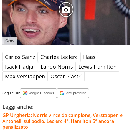
Getty
Carlos Sainz
Charles Leclerc
Haas
Isack Hadjar
Lando Norris
Lewis Hamilton
Max Verstappen
Oscar Piastri
Seguici su:
Google Discover
Fonti preferite
Leggi anche:
GP Ungheria: Norris vince da campione, Verstappen e
Antonelli sul podio. Leclerc 4°, Hamilton 5° ancora
penalizzato