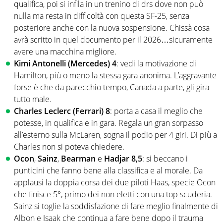
qualifica, poi si infila in un trenino di drs dove non può
nulla ma resta in difficoltà con questa SF-25, senza
posteriore anche con la nuova sospensione. Chissà cosa
avrà scritto in quel documento per il 2026…sicuramente
avere una macchina migliore.
Kimi Antonelli (Mercedes) 4
: vedi la motivazione di
Hamilton, più o meno la stessa gara anonima. L’aggravante
forse è che da parecchio tempo, Canada a parte, gli gira
tutto male.
Charles Leclerc (Ferrari) 8
: porta a casa il meglio che
potesse, in qualifica e in gara. Regala un gran sorpasso
all’esterno sulla McLaren, sogna il podio per 4 giri. Di più a
Charles non si poteva chiedere.
Ocon
,
Sainz
,
Bearman
e
Hadjar 8,5
: si beccano i
punticini che fanno bene alla classifica e al morale. Da
applausi la doppia corsa dei due piloti Haas, specie Ocon
che finisce 5°, primo dei non eletti con una top scuderia.
Sainz si toglie la soddisfazione di fare meglio finalmente di
Albon e Isaak che continua a fare bene dopo il trauma