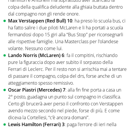
colpa della qualifica deludente alla ghiaia buttata dentro
dal compagno non gli rende onore.
Max Verstappen (Red Bull) 10
: ha preso lo scuola bus, ci
ha fatto salire i due piloti McLaren e li ha portati a scuola
fermandosi dopo 15 giri alla “Bus Stop” per riconsegnarli
alle rispettive famiglie. Una Masterclass per l’olandese
volante. Nessuno come lui.
Lando Norris (McLaren) 6
: fa il compitini, rischiando
pure la figuraccia dopo aver subito il sorpasso della
Ferrari di Leclerc. Per il resto non si arrischia mai a tentare
di passare il compagno, colpa del drs, forse anche di un
atteggiamento spesso remissivo.
Oscar Piastri (Mercedes) 7
: alla fin fine porta a casa un
2° posto, guadagna un punto sul compagno in classifica.
Certo gli brucerà aver perso il confronto con Verstappen
avendo mezzo secondo nel piede, forse di più. E come
diceva la Cortellesi, “c’è ancora domani”.
Lewis Hamilton (Ferrari) 3
: paga l’errore di ieri nella