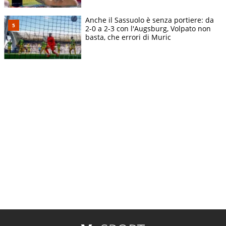
Anche il Sassuolo è senza portiere: da
2-0 a 2-3 con l'Augsburg, Volpato non
basta, che errori di Muric