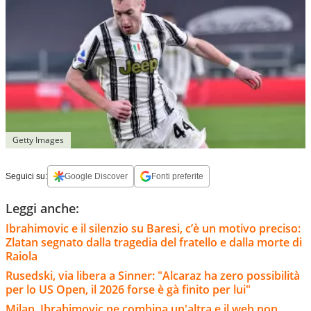
Getty Images
Seguici su:
Google Discover
Fonti preferite
Leggi anche:
Ibrahimovic e il silenzio su Baresi, c’è un motivo preciso:
Zlatan segnato dalla tragedia del fratello e dalla morte di
Raiola
Rusedski, via libera a Sinner: "Alcaraz ha zero possibilità
per lo US Open, il 2026 forse è gà finito per lui"
Milan, Ibrahimovic ne combina un'altra e il web non