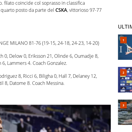
o. filato coincide col soprasso in classifica
l quarto posto da parte del
CSKA
, vittorioso 97-77
ULTI
 MILANO 81-76 (19-15, 24-18, 24-23, 14-20)
ith 0, Delow 0, Eriksson 21, Olinde 6, Oumadje 8,
an 6, Lammers 4. Coach Gonzalez.
odriguez 8, Ricci 6, Biligha 0, Hall 7, Delaney 12,
ntil 8, Datome 8. Coach Messina.