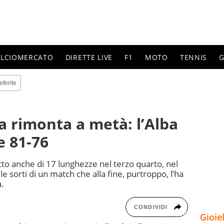
ALCIOMERCATO
DIRETTE LIVE
F1
MOTO
TENNIS
G
eferite
a rimonta a metà: l’Alba
e 81-76
tto anche di 17 lunghezze nel terzo quarto, nel
e le sorti di un match che alla fine, purtroppo, l’ha
a.
CONDIVIDI
Gioie