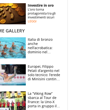
STORIE
Investire in oro
L’oro torna
SPECIALI
protagonista tra gli
investimenti sicuri
LEGGI
ESPERTI
ME GALLERY
CONTATTI
Italia di bronzo
anche
nell’acrobatica:
dominio nel
medagliere, ora
tocca a Ceccon, Curti
e compagni
Europei, Filippo
continuare
Pelati d’argento nel
solo tecnico: l’erede
di Minisini continua
a stupire, Los
Angeles è già nel
mirino
La “Viking Row”
sbarca al Tour de
France: la Uno-X
porta in gruppo il