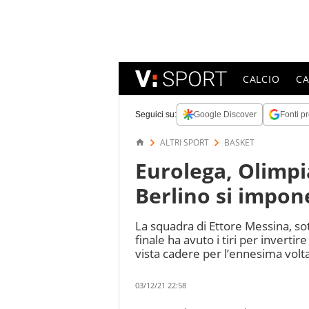
CALCIO
C
Seguici su:
Google Discover
Fonti pr
ALTRI SPORT
BASKET
Eurolega, Olimpi
Berlino si impon
La squadra di Ettore Messina, so
finale ha avuto i tiri per invertir
vista cadere per l’ennesima volt
03/12/21 22:58