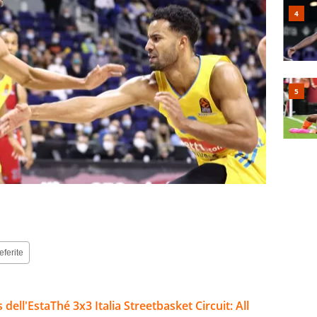
eferite
 dell'EstaThé 3x3 Italia Streetbasket Circuit: All