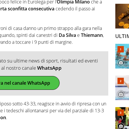
co felice in Eurolega per l’
Olimpia Milano
che a
rta sconfitta consecutiva
cedendo il passo ai
droni di casa danno un primo strappo alla gara nella
ando, spinti dai canestri di
Da Silva
e
Thiemann
,
ULTI
vando a toccare i 9 punti di margine.
o su ultime news di sport, risultati ed eventi
ti al nostro canale
WhatsApp
ra nel canale WhatsApp
poso sotto 43-33, reagisce in avvio di ripresa con un
 tedeschi allontanarsi per via del parziale di 13-3
son
.