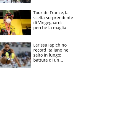
rito della Norvegia
di Haaland e
compagni
Tour de France, la
scelta sorprendente
di Vingegaard:
perché la maglia
gialla indossa la
mascherina, il
rischio da evitare
Larissa Iapichino
record italiano nel
salto in lungo:
battuta di un
centimetro mamma
Fiona May