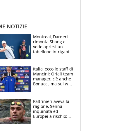
ME NOTIZIE
Montreal, Darderi
rimonta Shang e
vede aprirsi un
tabellone intrigante:
"Penso solo a
Borges, ma sono
felice del mio livello"
Italia, ecco lo staff di
Mancini: Oriali team
manager, c'è anche
Bonucci, ma sul web
infuria la polemica
Paltrinieri aveva la
ragione, Senna
inquinata ed
Europei a rischio:
allenamenti fermi,
cosa succede