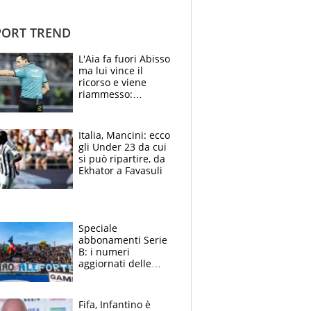
ORT TREND
L'Aia fa fuori Abisso
ma lui vince il
ricorso e viene
riammesso:
continua momento
nero per gli arbitri
Italia, Mancini: ecco
gli Under 23 da cui
si può ripartire, da
Ekhator a Favasuli
Speciale
abbonamenti Serie
B: i numeri
aggiornati delle
venti squadre
cadette
Fifa, Infantino è