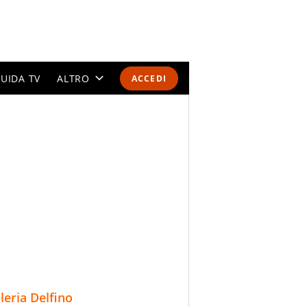
UIDA TV
ALTRO
ACCEDI
CALENDARI E CLASSIFICHE
ALTRI SPORT
MONDIALI 2026
OLIMPIADI
GOSSIP
LIFESTYLE
lleria Delfino