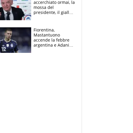
accerchiato ormai, la
mossa del
presidente, il giallo
dimissioni e la verità
sulla telefonata a
Trump
Fiorentina,
Mastantuono
accende la febbre
argentina e Adani
impazzisce. Ma
Antognoni ‘rovina la
festa’ a Commisso