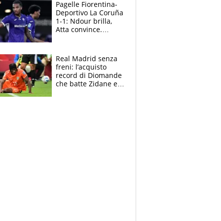
adesso
Pagelle Fiorentina-
Deportivo La Coruña
1-1: Ndour brilla,
Atta convince.
Pongracic rovina
tutto nel finale
Real Madrid senza
freni: l’acquisto
record di Diomande
che batte Zidane e
Ronaldo. Vinicius
rinnova: le cifre