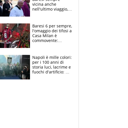
vicina anche
nell'ultimo viaggio,
la moglie Maura, i
figli e i suoi cari
circondati
Baresi 6 per sempre,
dall'affetto dei tifosi
l'omaggio dei tifosi a
Casa Milan è
commovente:
maglie, bandiere,
sciarpe, lacrime e
bigliettini
Napoli è mille colori:
per i 100 anni di
storia luci, lacrime e
fuochi d'artificio: De
Laurentiis salta al
coro anti-Juve