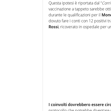
Questa ipotesi è riportata dal “
Corri
vaccinazione a tappeto sarebbe ottim
durante le qualificazioni per il
Mond
dovuto fare i conti con 12 positivi t
Rossi
, ricoverato in ospedale per 
I coinvolti dovrebbero essere cir
protocollo che potrebbe diventare u