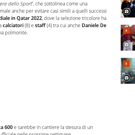
ere dello Sport
“, che sottolinea come una
ale anche per evitare casi simili a quelli successi
iale in Qatar 2022
, dove la selezione tricolore ha
ra
calciatori
(8) e
staff
(4) tra cui anche
Daniele De
una polmonite.
ca 600
e sarebbe in cantiere la stesura di un
fficiale nelle prossime settimane.