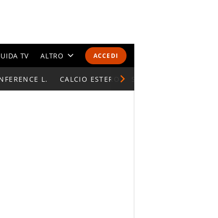
UIDA TV
ALTRO
ACCEDI
NFERENCE L.
CALENDARI E CLASSIFICHE
CALCIO ESTERO
SUPERCOPPA ITALIAN
ALTRI SPORT
MONDIALI 2026
OLIMPIADI
GOSSIP
LIFESTYLE