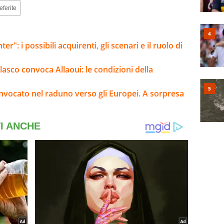
eferite
er": i possibili acquirenti, gli scenari e il ruolo di
elasco convoca Allaoui: le condizioni della
onvocato nel raduno verso gli Europei. A sorpresa