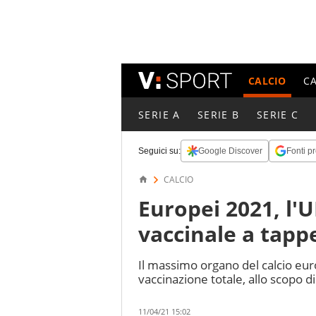
CALCIO
C
SERIE A
SERIE B
SERIE C
Seguici su:
Google Discover
Fonti pr
CALCIO
Europei 2021, l'
vaccinale a tapp
Il massimo organo del calcio eu
vaccinazione totale, allo scopo d
11/04/21 15:02