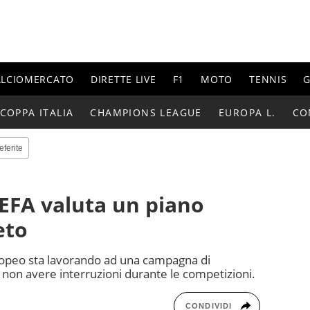
ALCIOMERCATO
DIRETTE LIVE
F1
MOTO
TENNIS
G
COPPA ITALIA
CHAMPIONS LEAGUE
EUROPA L.
CO
eferite
UEFA valuta un piano
eto
ropeo sta lavorando ad una campagna di
i non avere interruzioni durante le competizioni.
CONDIVIDI