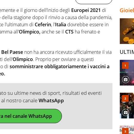
Gioie
mente e il giorno dell’inizio degli
Europei 2021
di
se della stagione dopo il rinvio a causa della pandemia,
te l’ultimatum di
Ceferin
, l’
Italia
dovrebbe essere in
ramma all’
Olimpico,
anche se il
CTS
ha frenato e
ULTI
l
Bel Paese
non ha ancora ricevuto ufficialmente il via
i dell’
Olimpico
. Proprio per ovviare a questi
do di
somministrare obbligatoriamente i vaccini a
eo.
o su ultime news di sport, risultati ed eventi
ti al nostro canale
WhatsApp
ra nel canale WhatsApp