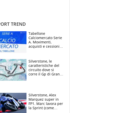
ORT TREND
Tabellone
Calciomercato Serie
A. Movimenti,
acquisti e cessioni:
estate 2026-27
Silverstone, le
caratteristiche del
circuito dove si
corre il Gp di Gran
Bretagna del
Motomondiale
Silverstone, Alex
Marquez super in
FP1. Marc lavora per
la Sprint (come
Martin), bene