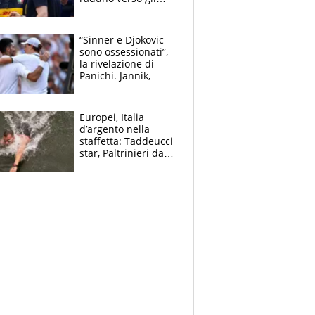
Europei. A sorpresa
torna Rychlicki
“Sinner e Djokovic
sono ossessionati”,
la rivelazione di
Panichi. Jannik,
ansia per il
ginocchio e il rischio
agli US Open
Europei, Italia
d’argento nella
staffetta: Taddeucci
star, Paltrinieri da
leggenda. Greg
svela la profezia di
Padre Pio