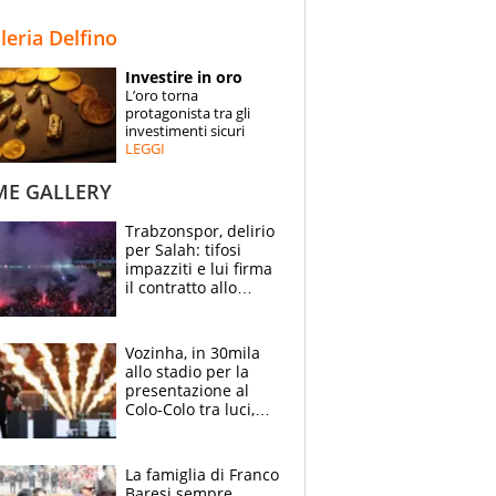
STORIE
lleria Delfino
SPECIALI
Investire in oro
L’oro torna
ESPERTI
protagonista tra gli
investimenti sicuri
LEGGI
CONTATTI
ME GALLERY
Trabzonspor, delirio
per Salah: tifosi
impazziti e lui firma
il contratto allo
stadio
Vozinha, in 30mila
allo stadio per la
presentazione al
Colo-Colo tra luci,
spettacolo, elicotteri
e paracadutisti
La famiglia di Franco
Baresi sempre