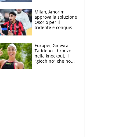
Bezzecchi
Milan, Amorim
approva la soluzione
Osorio per il
tridente e conquista
Jashari: la frecciata
dello svizzero all'ex
Allegri
Europei, Ginevra
Taddeucci bronzo
nella knockout, il
"giochino" che non
le piace: "La Senna?
Oggi era pulita"